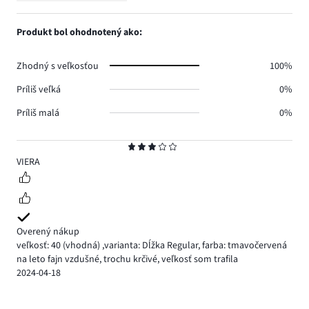
3
Produkt bol ohodnotený ako:
Zhodný s veľkosťou
100%
Príliš veľká
0%
Príliš malá
0%
Hodnotenie
3
VIERA
Overený nákup
veľkosť: 40
(vhodná)
,
varianta: Dĺžka Regular,
farba: tmavočervená
na leto fajn vzdušné, trochu krčivé, veľkosť som trafila
2024-04-18