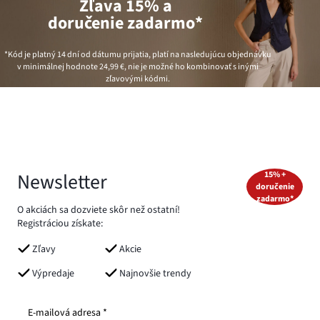
Zľava 15% a
doručenie zadarmo*
*Kód je platný 14 dní od dátumu prijatia, platí na nasledujúcu objednávku
v minimálnej hodnote
24,99 €
, nie je možné ho kombinovať s inými
zľavovými kódmi.
Newsletter
15% +
doručenie
zadarmo*
O akciách sa dozviete skôr než ostatní!
Registráciou získate:
Zľavy
Akcie
Výpredaje
Najnovšie trendy
E-mailová adresa *