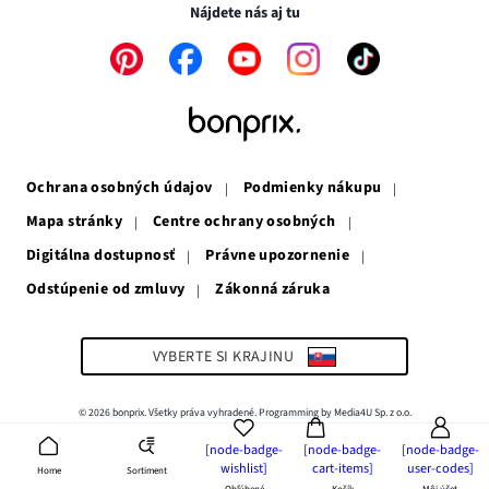
novom
okne
Nájdete nás aj tu
okne
Odkaz
Odkaz
Odkaz
Odkaz
Odkaz
sa
sa
sa
sa
sa
otvorí
otvorí
otvorí
otvorí
otvorí
v
v
v
v
v
novom
novom
novom
novom
novom
okne
okne
okne
okne
okne
Ochrana osobných údajov
Podmienky nákupu
Mapa stránky
Centre ochrany osobných
Digitálna dostupnosť
Právne upozornenie
Odstúpenie od zmluvy
Zákonná záruka
Odkaz
sa
otvorí
v
VYBERTE SI KRAJINU
novom
okne
© 2026 bonprix. Všetky práva vyhradené. Programming by Media4U Sp. z o.o.
[node-badge-
[node-badge-
[node-badge-
wishlist]
cart-items]
user-codes]
Sortiment
Home