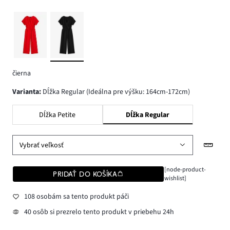
čierna
varianta
:
Dĺžka Regular (Ideálna pre výšku: 164cm-172cm)
Dĺžka Petite
Dĺžka Regular
Vybrať veľkosť
[node-product-
PRIDAŤ DO KOŠÍKA
wishlist]
108 osobám sa tento produkt páči
40 osôb si prezrelo tento produkt v priebehu 24h