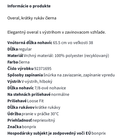
Informácie o produkte
Overal, krátky rukáv čierna
Elegantný overal s výstrihom v zavinovacom vzhľade.
Vnútorná dĺžka nohavíc
65.5 cm vo veľkosti 38
Dĺžka
regular
Materiál
Vrchný materiál: 100% polyester (recyklovaný)
Farba
čierna
Číslo výrobku
92371695
Spôsoby zapínania
šnúrka na zaviazanie, zapínanie vpredu
Výstrih
V-výstrih, hlboký
Dĺžka nohavíc
7/8-ové nohavice
Na stehnách priliehavé
normálne
Priliehavé
Loose Fit
Dĺžka rukávov
krátke rukávy
Údržba
pranie v práčke 30°C
Priehľadnosť
nepriesvitný
Značka
bonprix
Hospodársky subjekt je zodpovedný voči EÚ
bonprix