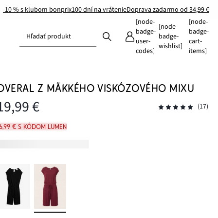
-10 % s klubom bonprix
100 dní na vrátenie
Doprava zadarmo od 34,99 €
[node-
[node-
[node-
badge-
badge-
Hľadať produkt
badge-
user-
cart-
wishlist]
codes]
items]
OVERAL Z MÄKKÉHO VISKÓZOVÉHO MIXU
19,99 €
(17)
16,99 € s kódom LUMEN