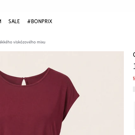
M
SALE
#BONPRIX
äkkého viskózového mixu