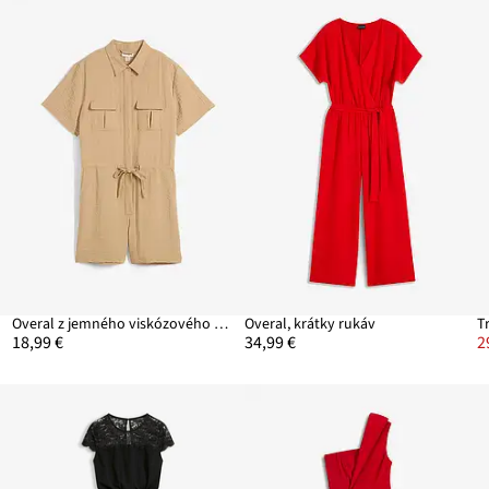
Overal z jemného viskózového mixu
Overal, krátky rukáv
T
18,99 €
34,99 €
2