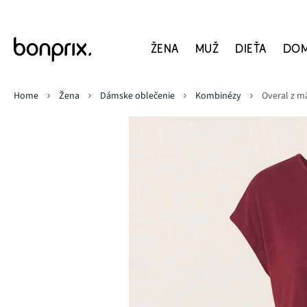
ŽENA
MUŽ
DIEŤA
DO
Home
Žena
Dámske oblečenie
Kombinézy
Overal z m