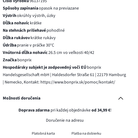
Číslo výrobku
96137195
Spôsoby zapínania
opasok na previazane
Výstrih
okrúhly výstrih, úzky
Dĺžka nohavíc
krátke
Na stehnách priliehavé
pohodlné
Dĺžka rukávov
krátke rukávy
Údržba
pranie v práčke 30°C
Vnútorná dĺžka nohavíc
26.5 cm vo veľkosti 40/42
Značka
bonprix
Hospodársky subjekt je zodpovedný voči EÚ
bonprix
Handelsgesellschaft mbH | Haldesdorfer Straße 61 | 22179 Hamburg
| Nemecko, Kontakt: https://www.bonprix.sk/pomoc/kontakt/
Možnosti doručenia
Doprava zdarma
pri každej objednávke
od 34,99 €
!
Doručenie na adresu
Platobná karta
Platba na dobierku