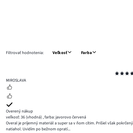
Filtrovať hodnotenia:
Veľkosť
Farba
Hodnotenie
5
MIROSLAVA
Overený nákup
veľkosť: 36
(vhodná)
,
farba: javorovo červená
Overal je príjemný materiál a super sa v ňom cítim. Prišiel však pokrčen
natiahol. Uvidím po bežnom opratí...