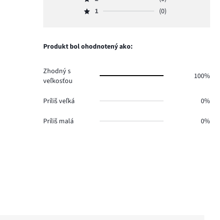
3,
Hodnotenie
17.
hlasov
počet
1
(0)
2,
Hodnotenie
0.
hlasov
počet
1,
0.
hlasov
počet
0.
hlasov
Produkt bol ohodnotený ako:
0.
Zhodný s
100%
veľkosťou
Príliš veľká
0%
Príliš malá
0%