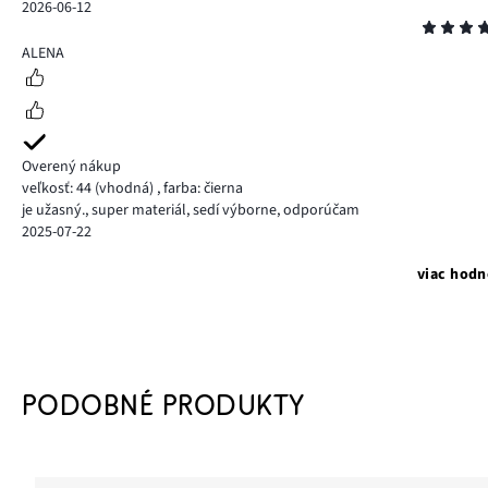
2026-06-12
Hodnotenie
5
ALENA
Overený nákup
veľkosť: 44
(vhodná)
,
farba: čierna
je užasný., super materiál, sedí výborne, odporúčam
2025-07-22
viac hodn
PODOBNÉ PRODUKTY