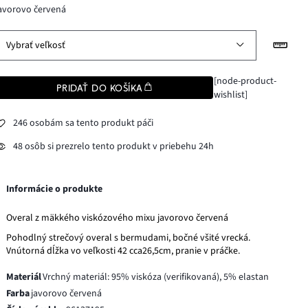
avorovo červená
Vybrať veľkosť
[node-product-
PRIDAŤ DO KOŠÍKA
wishlist]
246 osobám sa tento produkt páči
48 osôb si prezrelo tento produkt v priebehu 24h
Informácie o produkte
Overal z mäkkého viskózového mixu javorovo červená
Pohodlný strečový overal s bermudami, bočné všité vrecká.
Vnútorná dĺžka vo veľkosti 42 cca26,5cm, pranie v práčke.
Materiál
Vrchný materiál: 95% viskóza (verifikovaná), 5% elastan
Farba
javorovo červená