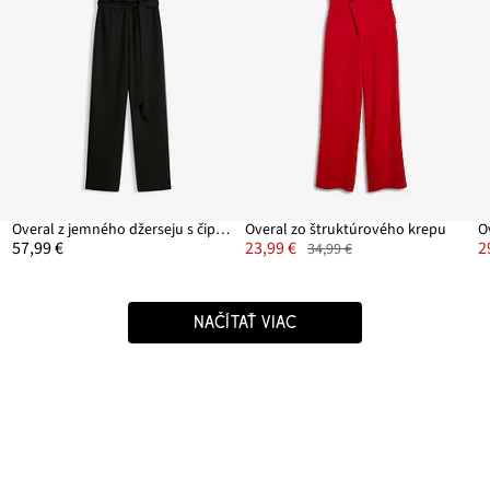
Overal z jemného džerseju s čipkou
Overal zo štruktúrového krepu
O
57,99 €
23,99 €
2
34,99 €
NAČÍTAŤ VIAC