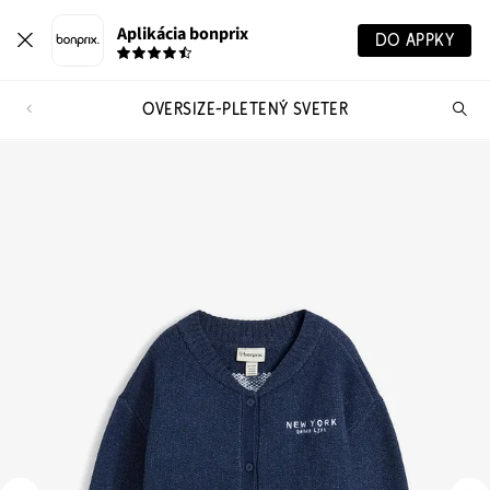
Aplikácia bonprix
DO APPKY
OVERSIZE-PLETENÝ SVETER
Hľ
pr