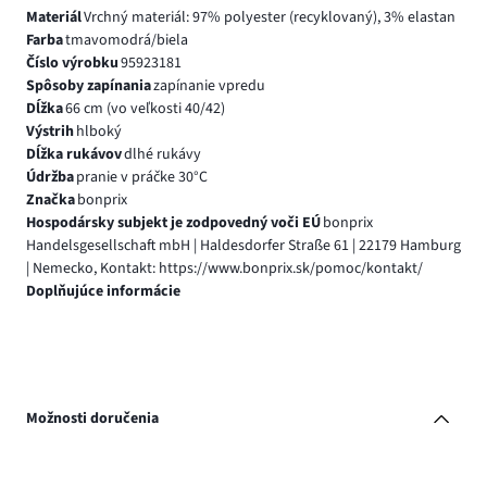
Materiál
Vrchný materiál: 97% polyester (recyklovaný), 3% elastan
Farba
tmavomodrá/biela
Číslo výrobku
95923181
Spôsoby zapínania
zapínanie vpredu
Dĺžka
66 cm (vo veľkosti 40/42)
Výstrih
hlboký
Dĺžka rukávov
dlhé rukávy
Údržba
pranie v práčke 30°C
Značka
bonprix
Hospodársky subjekt je zodpovedný voči EÚ
bonprix
Handelsgesellschaft mbH | Haldesdorfer Straße 61 | 22179 Hamburg
| Nemecko, Kontakt: https://www.bonprix.sk/pomoc/kontakt/
Doplňujúce informácie
Možnosti doručenia