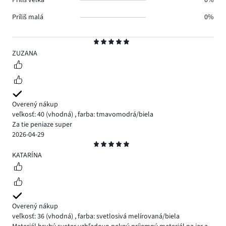
Príliš veľká
0%
Príliš malá
0%
Hodnotenie
5
ZUZANA
Overený nákup
veľkosť: 40
(vhodná)
,
farba: tmavomodrá/biela
Za tie peniaze super
2026-04-29
Hodnotenie
5
KATARÍNA
Overený nákup
veľkosť: 36
(vhodná)
,
farba: svetlosivá melírovaná/biela