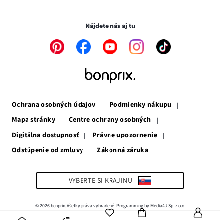
novom
otvorí
v
Transakcie a platby sú bezpečné so SSL spojením.
okne
v
novom
novom
okne
Nájdete nás aj tu
okne
Odkaz
Odkaz
Odkaz
Odkaz
Odkaz
sa
sa
sa
sa
sa
otvorí
otvorí
otvorí
otvorí
otvorí
v
v
v
v
v
novom
novom
novom
novom
novom
okne
okne
okne
okne
okne
Ochrana osobných údajov
Podmienky nákupu
Mapa stránky
Centre ochrany osobných
Digitálna dostupnosť
Právne upozornenie
Odstúpenie od zmluvy
Zákonná záruka
Odkaz
sa
otvorí
v
VYBERTE SI KRAJINU
novom
okne
© 2026 bonprix. Všetky práva vyhradené. Programming by Media4U Sp. z o.o.