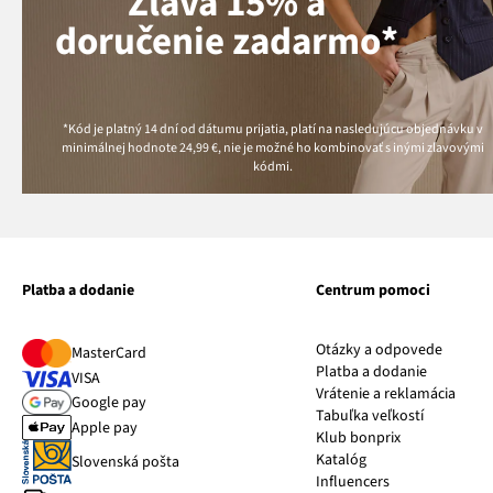
Zľava 15% a
doručenie zadarmo*
*Kód je platný 14 dní od dátumu prijatia, platí na nasledujúcu objednávku v
minimálnej hodnote
24,99 €
, nie je možné ho kombinovať s inými zľavovými
kódmi.
Platba a dodanie
Centrum pomoci
Otázky a odpovede
MasterCard
Platba a dodanie
VISA
Vrátenie a reklamácia
Google pay
Tabuľka veľkostí
Apple pay
Klub bonprix
Katalóg
Slovenská pošta
Influencers