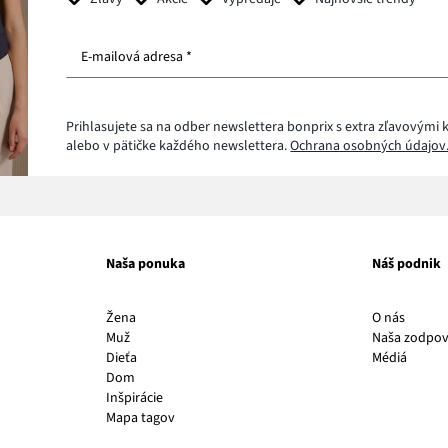
E-mailová adresa *
Prihlasujete sa na odber newslettera bonprix s extra zľavovým
alebo v pätičke každého newslettera.
Ochrana osobných údajov
Naša ponuka
Náš podnik
Odkaz
Žena
O nás
sa
Muž
Naša zodpo
otvorí
Odkaz
Dieťa
Médiá
v
sa
Dom
novom
otvorí
Inšpirácie
okne
v
Mapa tagov
novo