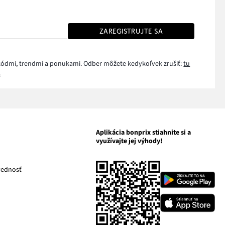
ZAREGISTRUJTE SA
i kódmi, trendmi a ponukami. Odber môžete kedykoľvek zrušiť:
tu
.
Aplikácia bonprix stiahnite si a
využívajte jej výhody!
Odkaz
vednosť
Odkaz
sa
sa
otvorí
otvorí
Odkaz
v
v
sa
novom
novom
otvorí
m
okne
okne