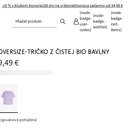
-10 % s klubom bonprix
100 dní na vrátenie
Doprava zadarmo od 34,99 €
[node-
[node-
[node-
badge-
badge-
Hľadať produkt
badge-
user-
cart-
wishlist]
codes]
items]
OVERSIZE-TRIČKO Z ČISTEJ BIO BAVLNY
9,49 €
orgovánová potlačená