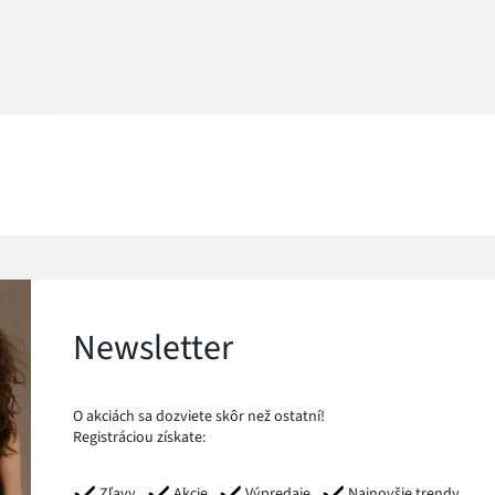
Newsletter
O akciách sa dozviete skôr než ostatní!
Registráciou získate:
Zľavy
Akcie
Výpredaje
Najnovšie trendy