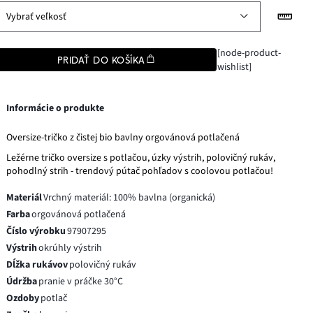
Vybrať veľkosť
[node-product-
PRIDAŤ DO KOŠÍKA
wishlist]
Informácie o produkte
Oversize-tričko z čistej bio bavlny orgovánová potlačená
Ležérne tričko oversize s potlačou, úzky výstrih, polovičný rukáv,
pohodlný strih - trendový pútač pohľadov s coolovou potlačou!
Materiál
Vrchný materiál: 100% bavlna (organická)
Farba
orgovánová potlačená
Číslo výrobku
97907295
Výstrih
okrúhly výstrih
Dĺžka rukávov
polovičný rukáv
Údržba
pranie v práčke 30°C
Ozdoby
potlač