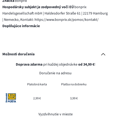
Značka
bonprix
Hospodársky subjekt je zodpovedný voči EÚ
bonprix
Handelsgesellschaft mbH | Haldesdorfer Straße 61 | 22179 Hamburg
| Nemecko, Kontakt: https://www.bonprix.sk/pomoc/kontakt/
Doplňujúce informácie
Možnosti doručenia
Doprava zdarma
pri každej objednávke
od 34,99 €
!
Doručenie na adresu
Platobná karta
Platba na dobierku
2,99 €
3,99 €
Vyzdvihnutie v mieste