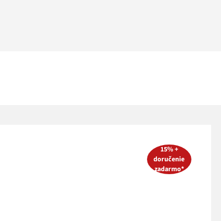
15% +
doručenie
zadarmo*