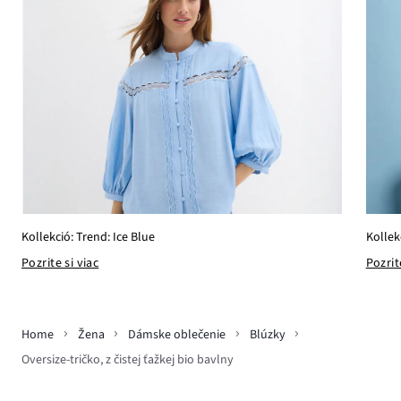
Kollekció: Trend: Ice Blue
Kollek
Pozrite si viac
Pozrit
Home
Žena
Dámske oblečenie
Blúzky
Oversize-tričko, z čistej ťažkej bio bavlny