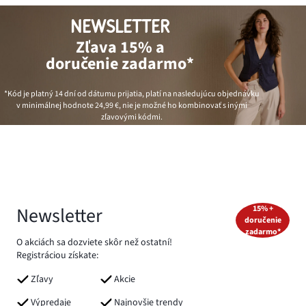
NEWSLETTER
Zľava 15% a
doručenie zadarmo*
*Kód je platný 14 dní od dátumu prijatia, platí na nasledujúcu objednávku
v minimálnej hodnote
24,99 €
, nie je možné ho kombinovať s inými
zľavovými kódmi.
Newsletter
15% +
doručenie
zadarmo*
O akciách sa dozviete skôr než ostatní!
Registráciou získate:
Zľavy
Akcie
Výpredaje
Najnovšie trendy