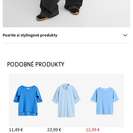
Pozrite si stylingové produkty
Tenisky Retrolook
13,99 €
PODOBNÉ PRODUKTY
PRIDAŤ DO KOŠÍKA
Náušnice kruhy
8,99 €
PRIDAŤ DO KOŠÍKA
Džínsy, široké, stredná výška pásu, full length
27,99 €
-9%
11,49 €
23,99 €
12,99 €