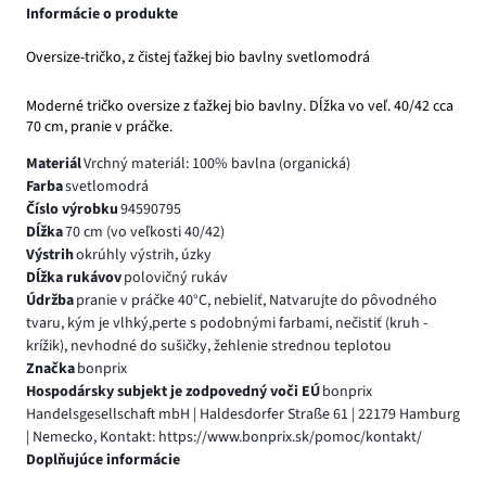
Informácie o produkte
Oversize-tričko, z čistej ťažkej bio bavlny svetlomodrá
Moderné tričko oversize z ťažkej bio bavlny. Dĺžka vo veľ. 40/42 cca
70 cm, pranie v práčke.
Materiál
Vrchný materiál: 100% bavlna (organická)
Farba
svetlomodrá
Číslo výrobku
94590795
Dĺžka
70 cm (vo veľkosti 40/42)
Výstrih
okrúhly výstrih, úzky
Dĺžka rukávov
polovičný rukáv
Údržba
pranie v práčke 40°C, nebieliť, Natvarujte do pôvodného
tvaru, kým je vlhký,perte s podobnými farbami, nečistiť (kruh -
krížik), nevhodné do sušičky, žehlenie strednou teplotou
Značka
bonprix
Hospodársky subjekt je zodpovedný voči EÚ
bonprix
Handelsgesellschaft mbH | Haldesdorfer Straße 61 | 22179 Hamburg
| Nemecko, Kontakt: https://www.bonprix.sk/pomoc/kontakt/
Doplňujúce informácie