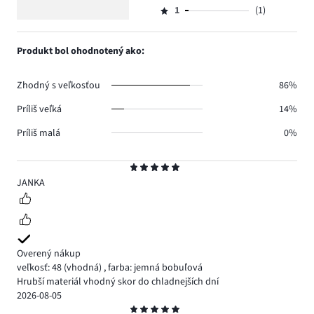
18.
5
hlasov
počet
1
(1)
2,
Hodnotenie
1.
hlasov
počet
1,
0.
hlasov
počet
Produkt bol ohodnotený ako:
1.
hlasov
1.
Zhodný s veľkosťou
86%
Príliš veľká
14%
Príliš malá
0%
Hodnotenie
5
JANKA
Overený nákup
veľkosť: 48
(vhodná)
,
farba: jemná bobuľová
Hrubší materiál vhodný skor do chladnejších dní
2026-08-05
Hodnotenie