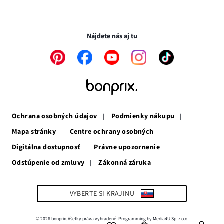
v
sa
otvorí
novom
otvorí
v
Transakcie a platby sú bezpečné so SSL spojením.
okne
v
novom
novom
okne
Nájdete nás aj tu
okne
Odkaz
Odkaz
Odkaz
Odkaz
Odkaz
sa
sa
sa
sa
sa
otvorí
otvorí
otvorí
otvorí
otvorí
v
v
v
v
v
novom
novom
novom
novom
novom
okne
okne
okne
okne
okne
Ochrana osobných údajov
Podmienky nákupu
Mapa stránky
Centre ochrany osobných
Digitálna dostupnosť
Právne upozornenie
Odstúpenie od zmluvy
Zákonná záruka
Odkaz
sa
otvorí
v
VYBERTE SI KRAJINU
novom
okne
© 2026 bonprix. Všetky práva vyhradené. Programming by Media4U Sp. z o.o.