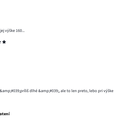
ej výške 160...
&amp;#039;príliš dlhé &amp;#039;, ale to len preto, lebo pri výške
otení