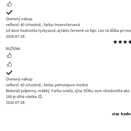
Overený nákup
veľkosť: 40
(vhodná)
,
farba: tmavočervená
Už dom hodnotila tyrkysové, aj tieto červené sú fajn. Len tá dĺžka pri moj
2026-07-28
Hodnotenie
5
RUŽENA
Overený nákup
veľkosť: 40
(vhodná)
,
farba: petrolejovo modrá
Materiál príjemný, mäkký. Farba svieža, sýta. Dĺžku som ohodnotila ako 
160 je dlhé všetko 😉
2026-07-28
viac hodn