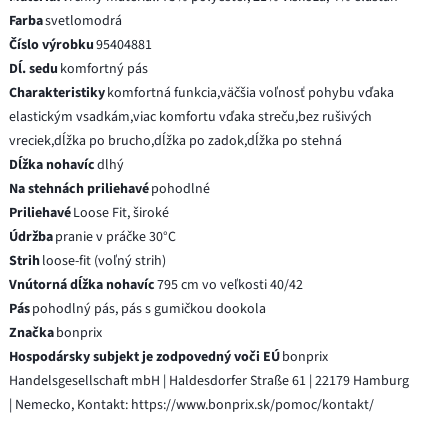
Farba
svetlomodrá
Číslo výrobku
95404881
Dĺ. sedu
komfortný pás
Charakteristiky
komfortná funkcia,väčšia voľnosť pohybu vďaka
elastickým vsadkám,viac komfortu vďaka streču,bez rušivých
vreciek,dĺžka po brucho,dĺžka po zadok,dĺžka po stehná
Dĺžka nohavíc
dlhý
Na stehnách priliehavé
pohodlné
Priliehavé
Loose Fit, široké
Údržba
pranie v práčke 30°C
Strih
loose-fit (voľný strih)
Vnútorná dĺžka nohavíc
795 cm vo veľkosti 40/42
Pás
pohodlný pás, pás s gumičkou dookola
Značka
bonprix
Hospodársky subjekt je zodpovedný voči EÚ
bonprix
Handelsgesellschaft mbH | Haldesdorfer Straße 61 | 22179 Hamburg
| Nemecko, Kontakt: https://www.bonprix.sk/pomoc/kontakt/