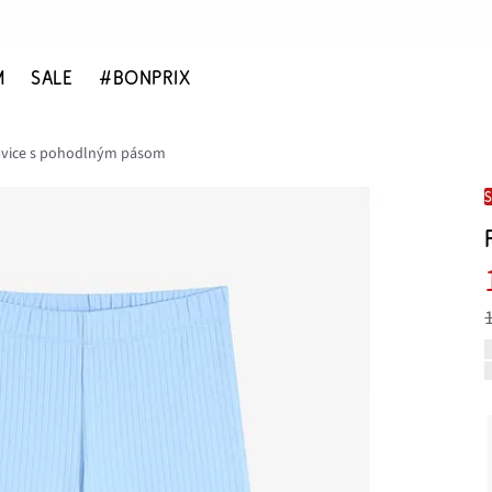
M
SALE
#BONPRIX
avice s pohodlným pásom