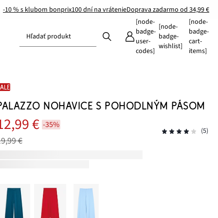
-10 % s klubom bonprix
100 dní na vrátenie
Doprava zadarmo od 34,99 €
[node-
[node-
[node-
badge-
badge-
Hľadať produkt
badge-
user-
cart-
wishlist]
codes]
items]
SALE
PALAZZO NOHAVICE S POHODLNÝM PÁSOM
12,99 €
-35%
(5)
19,99 €