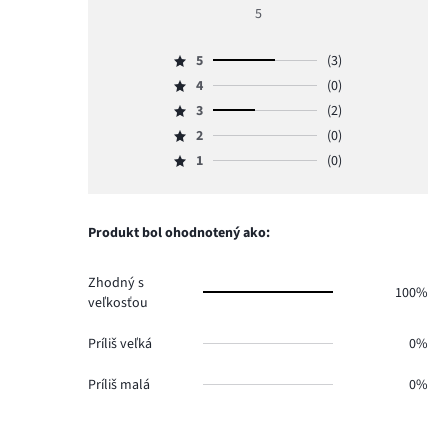
hodnotenie
5
4
5
(3)
Hodnotenie
4
(0)
5,
Hodnotenie
počet
3
(2)
4,
Hodnotenie
hlasov
počet
2
(0)
3,
Hodnotenie
3.
hlasov
počet
1
(0)
2,
Hodnotenie
0.
hlasov
počet
1,
2.
hlasov
počet
0.
hlasov
Produkt bol ohodnotený ako:
0.
Zhodný s
100%
veľkosťou
Príliš veľká
0%
Príliš malá
0%