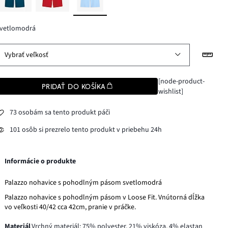
svetlomodrá
Vybrať veľkosť
[node-product-
PRIDAŤ DO KOŠÍKA
wishlist]
73 osobám sa tento produkt páči
101 osôb si prezrelo tento produkt v priebehu 24h
Informácie o produkte
Palazzo nohavice s pohodlným pásom svetlomodrá
Palazzo nohavice s pohodlným pásom v Loose Fit. Vnútorná dĺžka
vo veľkosti 40/42 cca 42cm, pranie v práčke.
Materiál
Vrchný materiál: 75% polyester, 21% viskóza, 4% elastan