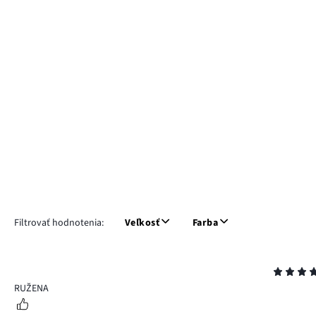
Filtrovať hodnotenia:
Veľkosť
Farba
Hodnotenie
5
RUŽENA