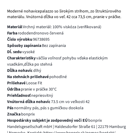
Moderné nohavicepalazzo so širokým strihom, zo štruktúrového
materiálu. Vnútorná dĺžka vo veľ. 42 cca 73,5 cm, pranie v práčke.
Materiál
Vrchný materiál: 100% viskóza (verifikovaná)
Farba
rododendronovo červená
Číslo výrobku
96738695
Spôsoby zapínania
Bez zapínania
Dĺ. sedu
vysoké
Charakteristiky
väčšia voľnosť pohybu vďaka elastickým
vsadkám,dĺžka po stehná
Dĺžka nohavíc
dlhý
Na stehnách priliehavé
pohodlné
Priliehavé
Loose Fit
Údržba
pranie v práčke 30°C
Priehľadnosť
nepriesvitný
Vnútorná dĺžka nohavíc
73.5 cm vo veľkosti 42
Pás
normálny pás, pás s gumičkou dookola
Značka
bonprix
Hospodársky subjekt je zodpovedný voči EÚ
bonprix
Handelsgesellschaft mbH | Haldesdorfer Straße 61 | 22179 Hamburg
| Nemecko, Kontakt: https://www.bonprix.sk/pomoc/kontakt/