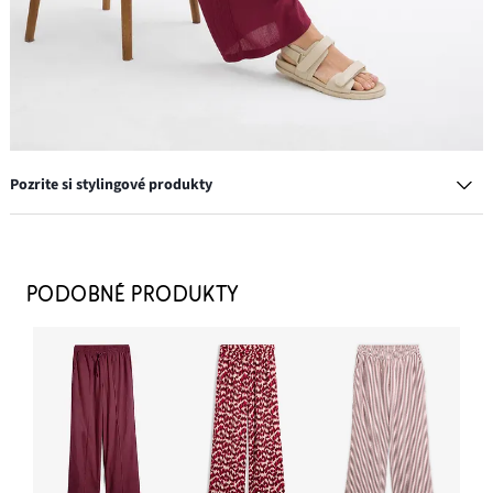
Pozrite si stylingové produkty
PODOBNÉ PRODUKTY
Sandále
24,99 €
PRIDAŤ DO KOŠÍKA
Taška Shopper, bavlnená, v štruktúrovanom