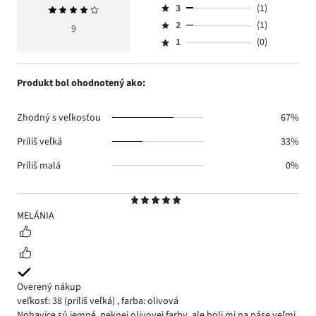
počet
3
(1)
Priemerné
4,
Hodnotenie
hlasov
hodnotenie
počet
2
(1)
3,
9
Hodnotenie
7.
4
hlasov
počet
1
(0)
2,
Hodnotenie
0.
hlasov
počet
1,
1.
hlasov
počet
Produkt bol ohodnotený ako:
1.
hlasov
0.
Zhodný s veľkosťou
67%
Príliš veľká
33%
Príliš malá
0%
Hodnotenie
5
MELÁNIA
Overený nákup
veľkosť: 38
(príliš veľká)
,
farba: olivová
Nohavice sú jemné, peknej olivovej farby, ale boli mi na páse veľmi