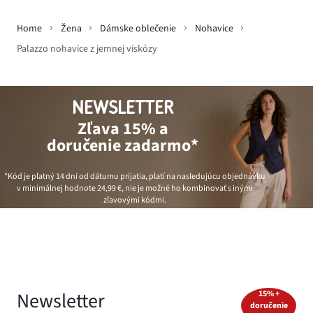
Home
Žena
Dámske oblečenie
Nohavice
Palazzo nohavice z jemnej viskózy
NEWSLETTER
Zľava 15% a
doručenie zadarmo*
*Kód je platný 14 dní od dátumu prijatia, platí na nasledujúcu objednávku
v minimálnej hodnote
24,99 €
, nie je možné ho kombinovať s inými
zľavovými kódmi.
Newsletter
15% +
doručenie