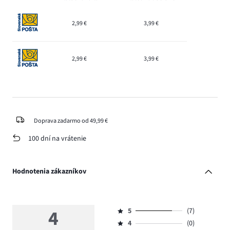
2,99 €
3,99 €
2,99 €
3,99 €
Doprava zadarmo od 49,99 €
100 dní na vrátenie
Hodnotenia zákazníkov
4
5
(7)
Hodnotenie
4
(0)
5,
Hodnotenie