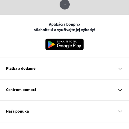
Aplikácia bonprix
stiahnite si a využívajte jej výhody!
Platba a dodanie
MasterCard
VISA
Centrum pomoci
Google pay
Apple pay
Otázky a odpovede
Platba a dodanie
Naša ponuka
Slovenská pošta
Vrátenie a reklamácia
Tabuľka veľkostí
Platba na dobierku
Žena
Klub bonprix