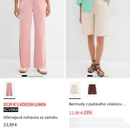
Bermudy z padavého viskózového mixu
20,39 € s kódom LUMEN
novinka
12,99 €
-23%
Džersejové nohavice zo zamatu
23,99 €