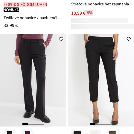
Strečové nohavice bez zapínania
28,89 € s kódom LUMEN
novinka
18,99 €
-9%
Twillové nohavice z bavlneného streču
33,99 €