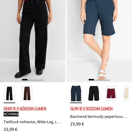
28,89 € s kódom LUMEN
16,99 € s kódom LUMEN
novinka
Bavlnené bermudy pepertouch z bavlneného mixu
Twillové nohavice, Wide-Leg, s vysokým pásom
19,99 €
33,99 €