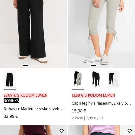
28,89 € s kódom LUMEN
13,58 € s kódom LUMEN
novinka
Capri legíny s riasením, 2 ks v balení
Nohavice Marlene z viskózového mixu
15,98 €
33,99 €
2 kusy | 7,99 € / ks