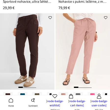
Športové nohavice, ultra ľahké, ozdobné záhyby, rýchloschnúce
Nohavice s pukmi. ležérne, z mäkkého vlneného podielu
29,99 €
79,99 €
[node-badge-
[node-badge-
[node-badge-
wishlist]
cart-items]
user-codes]
Sortiment
Home