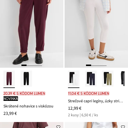
20,39 € s kódom LUMEN
11,04 € s kódom LUMEN
novinka
Strečové capri legíny, úzky strih (2 ks)
Skrátené nohavice s viskózou
12,99 €
23,99 €
2 kusy | 6,50 € / ks