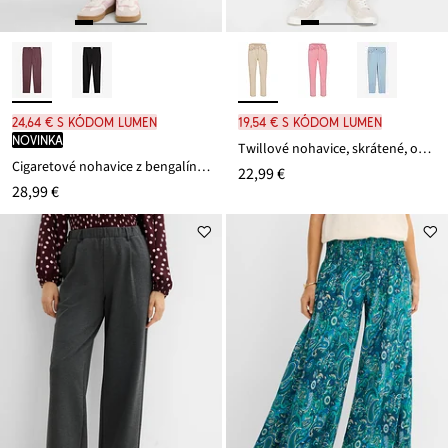
24,64 € s kódom LUMEN
19,54 € s kódom LUMEN
novinka
Twillové nohavice, skrátené, obnosený vzhľad
Cigaretové nohavice z bengalínu, kašírujú brucho
22,99 €
28,99 €