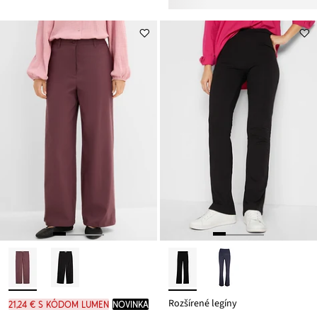
Rozšírené legíny
21,24 € s kódom LUMEN
novinka