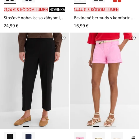
21,24 € s kódom LUMEN
novinka
14,44 € s kódom LUMEN
Strečové nohavice so záhybmi, z bengalínu
Bavlnené bermudy s komfortným pásom z bavlneného mixu
24,99 €
16,99 €