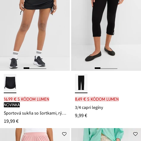
16,99 € s kódom LUMEN
8,49 € s kódom LUMEN
novinka
3/4 capri legíny
Športová sukňa so šortkami, rýchloschnúca
9,99 €
19,99 €