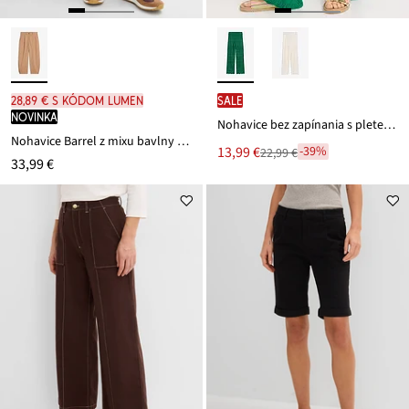
28,89 € s kódom LUMEN
SALE
novinka
Nohavice bez zapínania s pleteným dierkovaným vzorom
Nohavice Barrel z mixu bavlny a elastanu
Nová
13,99 €
-39%
22,99 €
Zľava
33,99 €
cena
z
je
ceny
22,99 €