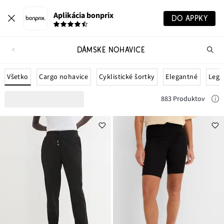
Aplikácia bonprix
DO APPKY
DÁMSKE NOHAVICE
Hľ
pr
Všetko
Cargo nohavice
Cyklistické šortky
Elegantné
Legí
883 Produktov