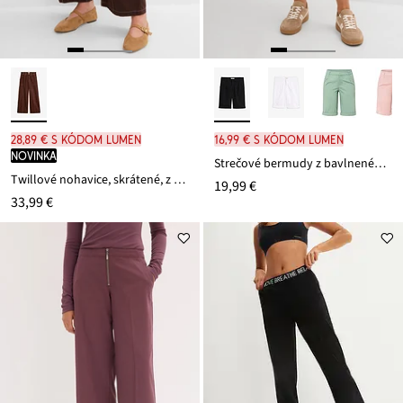
28,89 € s kódom LUMEN
16,99 € s kódom LUMEN
novinka
Strečové bermudy z bavlneného mixu
Twillové nohavice, skrátené, z čistej bavlny
19,99 €
33,99 €