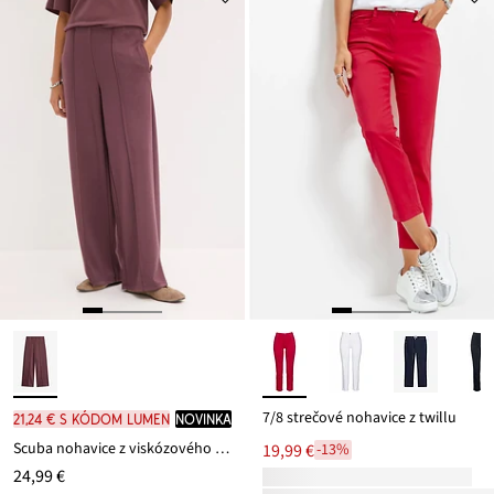
7/8 strečové nohavice z twillu
21,24 € s kódom LUMEN
novinka
Scuba nohavice z viskózového mixu
19,99 €
-13%
24,99 €