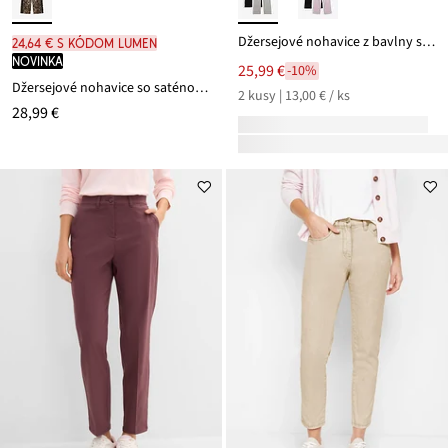
Džersejové nohavice z bavlny so strečom (2 ks)
24,64 € s kódom LUMEN
novinka
25,99 €
-10%
Džersejové nohavice so saténovou stuhou
2 kusy | 13,00 € / ks
28,99 €