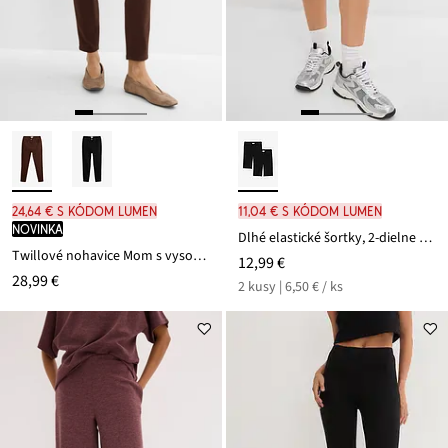
24,64 € s kódom LUMEN
11,04 € s kódom LUMEN
novinka
Dlhé elastické šortky, 2-dielne balenie
Twillové nohavice Mom s vysokým pásom
12,99 €
28,99 €
2 kusy | 6,50 € / ks