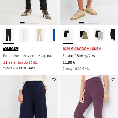
TOP DEAL
10,19 € s kódom LUMEN
Pohodlné nohavice bez zapínania Punto di Roma
Elastické šortky, 2 ks
11,99 €
11,99 €
- len do 12.08.
28,99 € - od 13.08. +141%
2 kusy | 6,00 € / ks