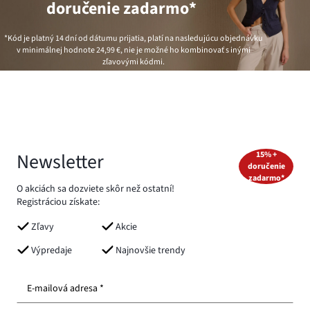
doručenie zadarmo*
*Kód je platný 14 dní od dátumu prijatia, platí na nasledujúcu objednávku
v minimálnej hodnote
24,99 €
, nie je možné ho kombinovať s inými
zľavovými kódmi.
Newsletter
15% +
doručenie
zadarmo*
O akciách sa dozviete skôr než ostatní!
Registráciou získate:
Zľavy
Akcie
Výpredaje
Najnovšie trendy
E-mailová adresa *