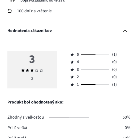
Doprava zadarmo od 49,99 €
100 dní na vrátenie
Hodnotenia zákazníkov
3
5
(1)
Hodnotenie
4
(0)
5,
Hodnotenie
počet
3
(0)
Priemerné
4,
Hodnotenie
hlasov
hodnotenie
počet
2
(0)
3,
2
Hodnotenie
1.
3
hlasov
počet
1
(1)
2,
Hodnotenie
0.
hlasov
počet
1,
0.
hlasov
počet
Produkt bol ohodnotený ako:
0.
hlasov
1.
Zhodný s veľkosťou
50%
Príliš veľká
0%