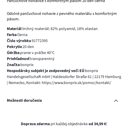
Pančuchové nohavice s komfortným pásom 20 den čierna
Odolné pančuchové nohavie z pevného materiálu s komfortným
pásom.
Materiál
Vrchný materiál: 82% polyamid, 18% elastan
Farba
čierna
Číslo výrobku
91772395
Pokrytie
20 den
Údržba
pranie v práčke 40°C
Priehľadnosť
transparentný
Značka
bonprix
Hospodársky subjekt je zodpovedný voči EÚ
bonprix
Handelsgesellschaft mbH | Haldesdorfer Straße 61 | 22179 Hamburg
| Nemecko, Kontakt: https://www.bonprix.sk/pomoc/kontakt/
Možnosti doručenia
Doprava zdarma
pri každej objednávke
od 34,99 €
!