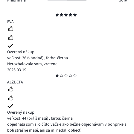
Príliš malá
50%
Hodnotenie
5
EVA
Overený nákup
veľkosť: 36
(vhodná)
,
farba: čierna
Nerozbalovala som, vratene
2026-03-19
Hodnotenie
1
ALŽBETA
Overený nákup
veľkosť: 44
(príliš malá)
,
farba: čierna
objednala som si o číslo väčšie ako bežne objednávam v bonprixe a
boli strašne malé, ani sa mi nedali obliecť