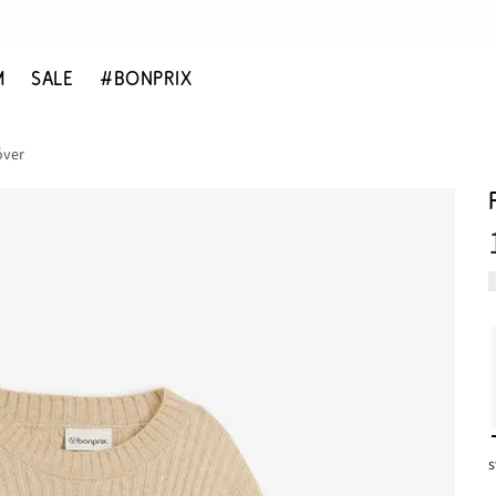
M
SALE
#BONPRIX
óver
s