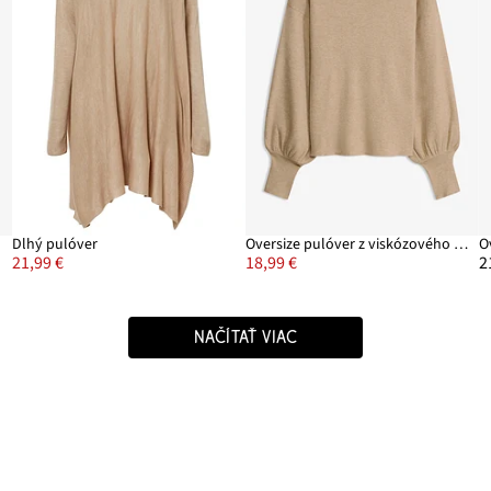
Dlhý pulóver
Oversize pulóver z viskózového mixu
O
21,99 €
18,99 €
2
NAČÍTAŤ VIAC