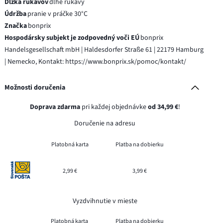
Dĺžka rukávov
dlhé rukávy
Údržba
pranie v práčke 30°C
Značka
bonprix
Hospodársky subjekt je zodpovedný voči EÚ
bonprix
Handelsgesellschaft mbH | Haldesdorfer Straße 61 | 22179 Hamburg
| Nemecko, Kontakt: https://www.bonprix.sk/pomoc/kontakt/
Možnosti doručenia
Doprava zdarma
pri každej objednávke
od 34,99 €
!
Doručenie na adresu
Platobná karta
Platba na dobierku
2,99 €
3,99 €
Vyzdvihnutie v mieste
Platobná karta
Platba na dobierku