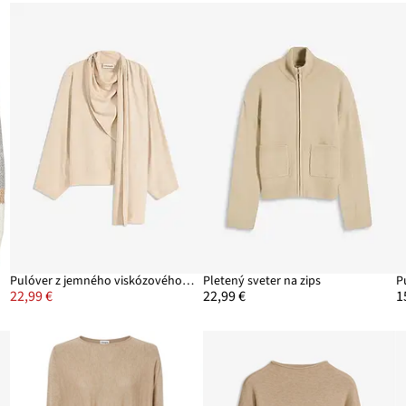
Pulóver z jemného viskózového mixu
Pletený sveter na zips
22,99 €
22,99 €
1