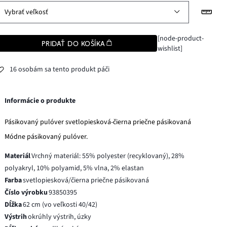
Vybrať veľkosť
[node-product-
PRIDAŤ DO KOŠÍKA
wishlist]
16 osobám sa tento produkt páči
Informácie o produkte
Pásikovaný pulóver svetlopiesková-čierna priečne pásikovaná
Módne pásikovaný pulóver.
Materiál
Vrchný materiál: 55% polyester (recyklovaný), 28%
polyakryl, 10% polyamid, 5% vlna, 2% elastan
Farba
svetlopiesková/čierna priečne pásikovaná
Číslo výrobku
93850395
Dĺžka
62 cm (vo veľkosti 40/42)
Výstrih
okrúhly výstrih, úzky