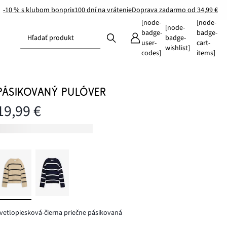
-10 % s klubom bonprix
100 dní na vrátenie
Doprava zadarmo od 34,99 €
[node-
[node-
[node-
badge-
badge-
Hľadať produkt
badge-
user-
cart-
wishlist]
codes]
items]
PÁSIKOVANÝ PULÓVER
19,99 €
vetlopiesková-čierna priečne pásikovaná