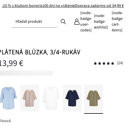
-10 % s klubom bonprix
100 dní na vrátenie
Doprava zadarmo od 34,99 €
[node-
[node-
[node-
badge-
badge-
Hľadať produkt
badge-
user-
cart-
wishlist]
codes]
items]
PLÁTENÁ BLÚZKA, 3/4-RUKÁV
13,99 €
(24)
livová