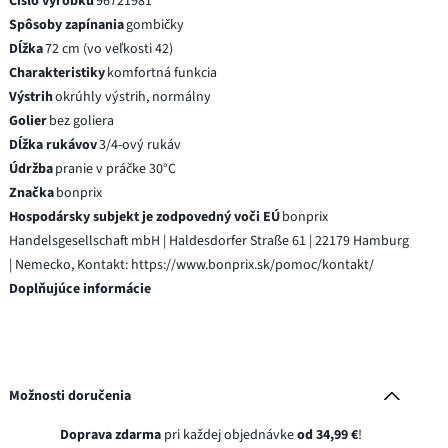
Číslo výrobku
96721981
Spôsoby zapínania
gombičky
Dĺžka
72 cm (vo veľkosti 42)
Charakteristiky
komfortná funkcia
Výstrih
okrúhly výstrih, normálny
Golier
bez goliera
Dĺžka rukávov
3/4-ový rukáv
Údržba
pranie v práčke 30°C
Značka
bonprix
Hospodársky subjekt je zodpovedný voči EÚ
bonprix
Handelsgesellschaft mbH | Haldesdorfer Straße 61 | 22179 Hamburg
| Nemecko, Kontakt: https://www.bonprix.sk/pomoc/kontakt/
Doplňujúce informácie
Možnosti doručenia
Doprava zdarma
pri každej objednávke
od 34,99 €
!