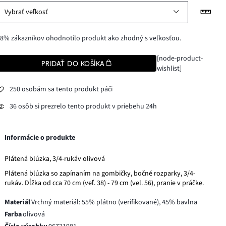
Vybrať veľkosť
8% zákazníkov ohodnotilo produkt ako zhodný s veľkosťou.
[node-product-
PRIDAŤ DO KOŠÍKA
wishlist]
250 osobám sa tento produkt páči
36 osôb si prezrelo tento produkt v priebehu 24h
Informácie o produkte
Plátená blúzka, 3/4-rukáv olivová
Plátená blúzka so zapínaním na gombičky, bočné rozparky, 3/4-
rukáv. Dĺžka od cca 70 cm (veľ. 38) - 79 cm (veľ. 56), pranie v práčke.
Materiál
Vrchný materiál: 55% plátno (verifikované), 45% bavlna
Farba
olivová