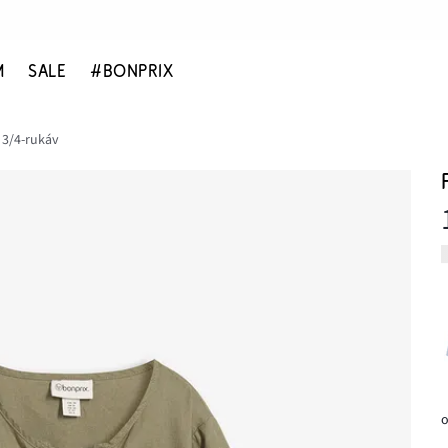
M
SALE
#BONPRIX
 3/4-rukáv
o