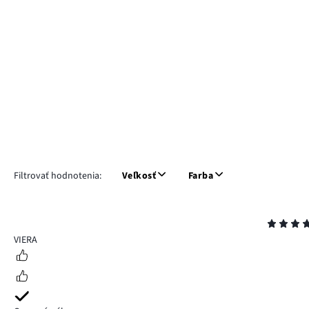
Filtrovať hodnotenia:
Veľkosť
Farba
Hodnotenie
5
VIERA