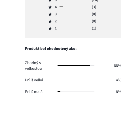
Hodnotenie
4
(3)
5,
Hodnotenie
počet
3
(0)
4,
Hodnotenie
hlasov
počet
2
(0)
3,
Hodnotenie
20.
hlasov
počet
1
(1)
2,
Hodnotenie
3.
hlasov
počet
1,
0.
hlasov
počet
0.
hlasov
Produkt bol ohodnotený ako:
1.
Zhodný s
88%
veľkosťou
Príliš veľká
4%
Príliš malá
8%