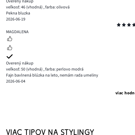
Overený nákup
veľkosť: 46
(vhodná)
,
farba: olivová
Pekna bluzka
2026-06-19
Hodnotenie
4
MAGDALENA
Overený nákup
veľkosť: 50
(vhodná)
,
farba: perlovo modrá
Fajn bavlnená blúzka na leto, nemám rada umeliny
2026-06-04
viac hodn
VIAC TIPOV NA STYLINGY