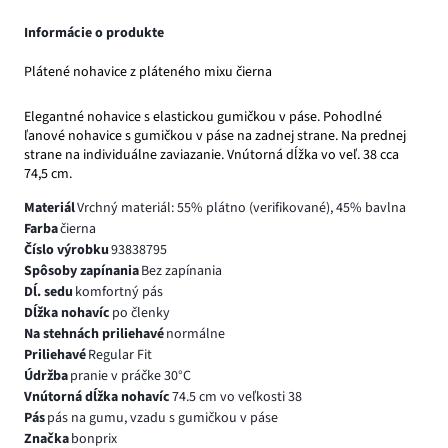
Informácie o produkte
Plátené nohavice z pláteného mixu čierna
Elegantné nohavice s elastickou gumičkou v páse. Pohodlné
ľanové nohavice s gumičkou v páse na zadnej strane. Na prednej
strane na individuálne zaviazanie. Vnútorná dĺžka vo veľ. 38 cca
74,5 cm.
Materiál
Vrchný materiál: 55% plátno (verifikované), 45% bavlna
Farba
čierna
Číslo výrobku
93838795
Spôsoby zapínania
Bez zapínania
Dĺ. sedu
komfortný pás
Dĺžka nohavíc
po členky
Na stehnách priliehavé
normálne
Priliehavé
Regular Fit
Údržba
pranie v práčke 30°C
Vnútorná dĺžka nohavíc
74.5 cm vo veľkosti 38
Pás
pás na gumu, vzadu s gumičkou v páse
Značka
bonprix