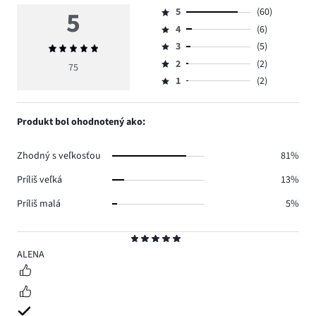
5
5
(60)
Hodnotenie
4
(6)
5,
Hodnotenie
počet
3
(5)
Priemerné
4,
Hodnotenie
hlasov
hodnotenie
počet
2
(2)
3,
75
Hodnotenie
60.
5
hlasov
počet
1
(2)
2,
Hodnotenie
6.
hlasov
počet
1,
5.
hlasov
počet
Produkt bol ohodnotený ako:
2.
hlasov
2.
Zhodný s veľkosťou
81%
Príliš veľká
13%
Príliš malá
5%
Hodnotenie
5
ALENA