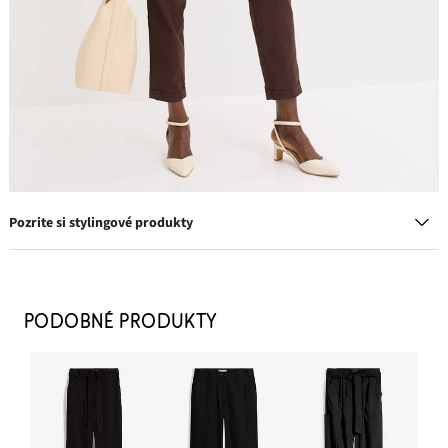
Pozrite si stylingové produkty
Plátené nohavice
24,99 €
PODOBNÉ PRODUKTY
-10%
PRIDAŤ DO KOŠÍKA
Vaková kabelka s vnútorným vreckom
9,99 €