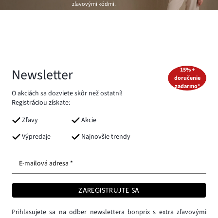
zľavovými kódmi.
Newsletter
15% +
doručenie
zadarmo*
O akciách sa dozviete skôr než ostatní!
Registráciou získate:
Zľavy
Akcie
Výpredaje
Najnovšie trendy
E-mailová adresa *
ZAREGISTRUJTE SA
Prihlasujete sa na odber newslettera bonprix s extra zľavovými