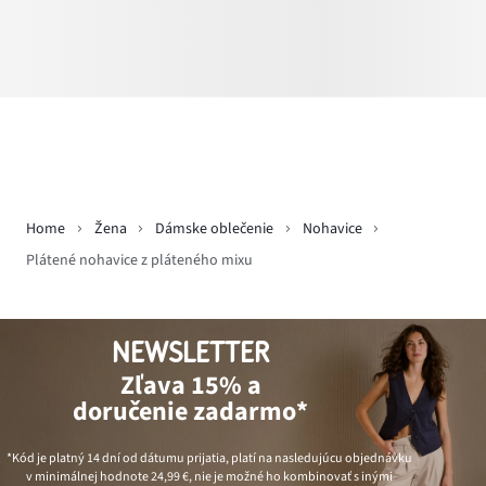
Home
Žena
Dámske oblečenie
Nohavice
Plátené nohavice z pláteného mixu
NEWSLETTER
Zľava 15% a
doručenie zadarmo*
*Kód je platný 14 dní od dátumu prijatia, platí na nasledujúcu objednávku
v minimálnej hodnote
24,99 €
, nie je možné ho kombinovať s inými