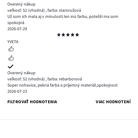
Overený nákup
veľkosť: 52
(vhodná)
,
farba: staroružová
Už som ich mala aj v minulosti len inú farbu, potešili ma som
spokojná
2026-07-29
Hodnotenie
5
YVETA
Overený nákup
veľkosť: 52
(vhodná)
,
farba: rebarborová
Super nohavice, pekná farba a príjemný materiál,spokojnost
2026-07-23
FILTROVAŤ HODNOTENIA
VIAC HODNOTENÍ