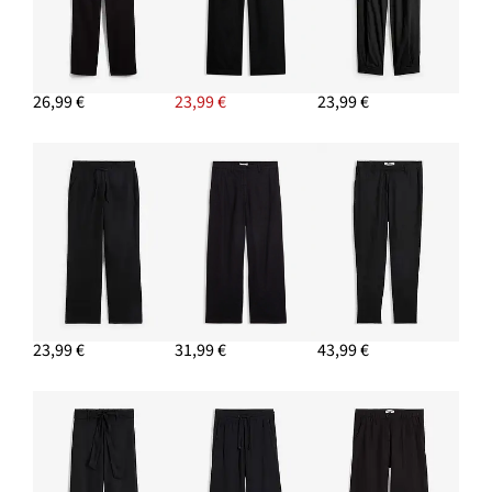
PRIDAŤ DO KOŠÍKA
Blejzer, ležérny, 3/4 rukáv, z viskózy
44,99 €
26,99 €
23,99 €
23,99 €
PRIDAŤ DO KOŠÍKA
Napichovacie náušnice
9,99 €
PRIDAŤ DO KOŠÍKA
23,99 €
31,99 €
43,99 €