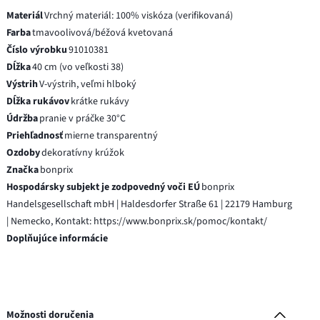
Materiál
Vrchný materiál: 100% viskóza (verifikovaná)
Farba
tmavoolivová/béžová kvetovaná
Číslo výrobku
91010381
Dĺžka
40 cm (vo veľkosti 38)
Výstrih
V-výstrih, veľmi hlboký
Dĺžka rukávov
krátke rukávy
Údržba
pranie v práčke 30°C
Priehľadnosť
mierne transparentný
Ozdoby
dekoratívny krúžok
Značka
bonprix
Hospodársky subjekt je zodpovedný voči EÚ
bonprix
Handelsgesellschaft mbH | Haldesdorfer Straße 61 | 22179 Hamburg
| Nemecko, Kontakt: https://www.bonprix.sk/pomoc/kontakt/
Doplňujúce informácie
Možnosti doručenia