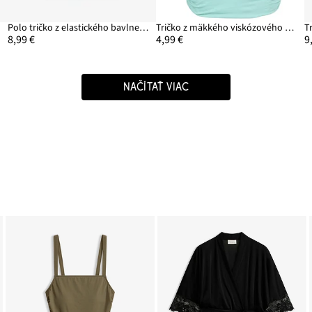
Polo tričko z elastického bavlneného mixu
Tričko z mäkkého viskózového mixu
8,99 €
4,99 €
9
NAČÍTAŤ VIAC