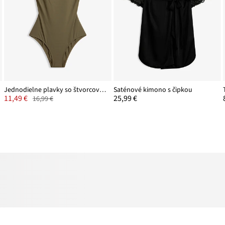
Jednodielne plavky so štvorcovým výstrihom
Saténové kimono s čipkou
11,49 €
25,99 €
16,99 €