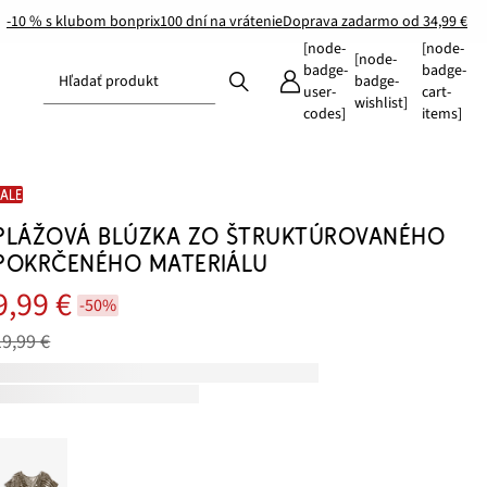
-10 % s klubom bonprix
100 dní na vrátenie
Doprava zadarmo od 34,99 €
[node-
[node-
[node-
badge-
badge-
Hľadať produkt
badge-
user-
cart-
wishlist]
codes]
items]
SALE
PLÁŽOVÁ BLÚZKA ZO ŠTRUKTÚROVANÉHO
POKRČENÉHO MATERIÁLU
9,99 €
-50%
19,99 €