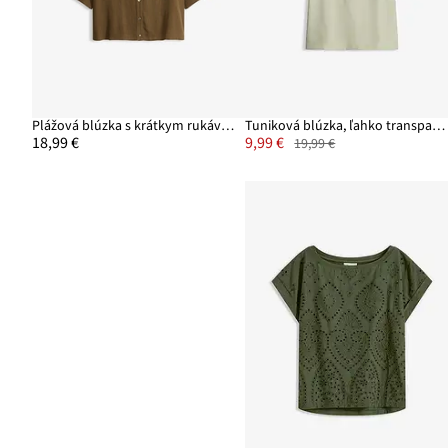
Plážová blúzka s krátkym rukávom z viskózy
Tuniková blúzka, ľahko transparentná
18,99 €
9,99 €
19,99 €