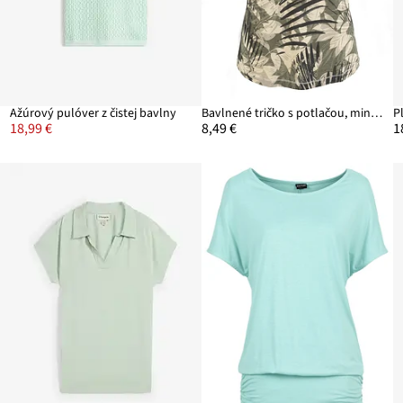
Ažúrový pulóver z čistej bavlny
Bavlnené tričko s potlačou, mini rukávy
18,99 €
8,49 €
1