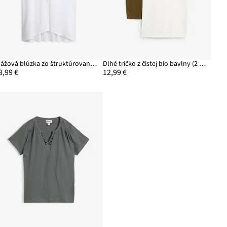
Plážová blúzka zo štruktúrovaného pokrčeného materiálu
Dlhé tričko z čistej bio bavlny (2 ks v balení)
8,99 €
12,99 €