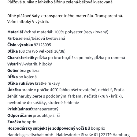
Plážová tunika z ľahkého šifónu zelená-béžová kvetovaná
Dlhé plážové šaty z transparentného materiálu. Transparentná.
Veľmi hlboký V-výstrih.
Materiál
Vrchný materiál: 100% polyester (recyklovaný)
Farba
zelená/béžová kvetovaná
Číslo výrobku
92123095
Dĺžka
108 cm (vo veľkosti 36/38)
Charakteristiky
dĺžka po brucho,dĺžka po boky,dĺžka po ramená
Výstrih
V-výstrih, hlboký
Golier
bez goliera
Dĺžka
po kolená
Dĺžka rukávov
krátke rukávy
Údržba
pranie v práčke 40°C ľahko ošetrovateľné, nebieliť, Prať a
žehliť naruby,perte s podobnými farbami, nečistiť (kruh - krížik),
nevhodné do sušičky, studené žehlenie
Priehľadnosť
transparentný
Odporúčanie
produkt je širší
Značka
bonprix
Hospodársky subjekt je zodpovedný voči EÚ
bonprix
Handelsgesellschaft mbH | Haldesdorfer Straße 61 | 22179 Hamburg