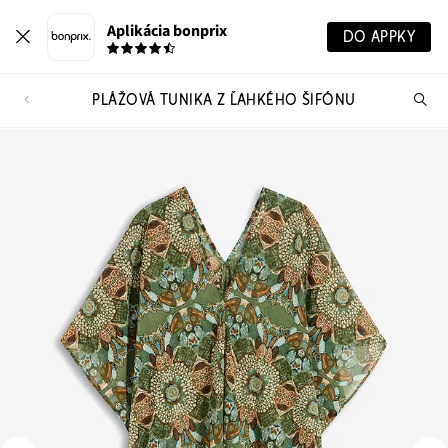
Aplikácia bonprix
DO APPKY
PLÁŽOVÁ TUNIKA Z ĽAHKÉHO ŠIFÓNU
Hľ
pr