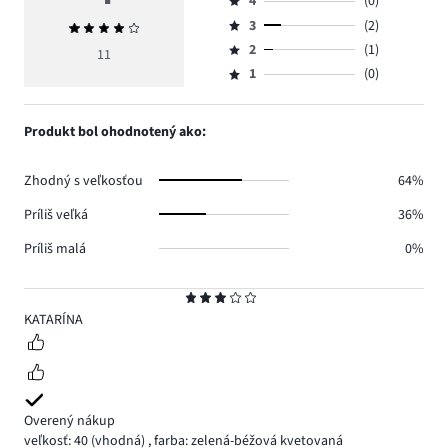
4
(0)
5,
Hodnotenie
počet
3
(2)
Priemerné
4,
Hodnotenie
hlasov
hodnotenie
počet
2
(1)
3,
11
Hodnotenie
8.
4
hlasov
počet
1
(0)
2,
Hodnotenie
0.
hlasov
počet
1,
2.
hlasov
počet
Produkt bol ohodnotený ako:
1.
hlasov
0.
Zhodný s veľkosťou
64%
Príliš veľká
36%
Príliš malá
0%
Hodnotenie
3
KATARÍNA
Overený nákup
veľkosť: 40
(vhodná)
,
farba: zelená-béžová kvetovaná