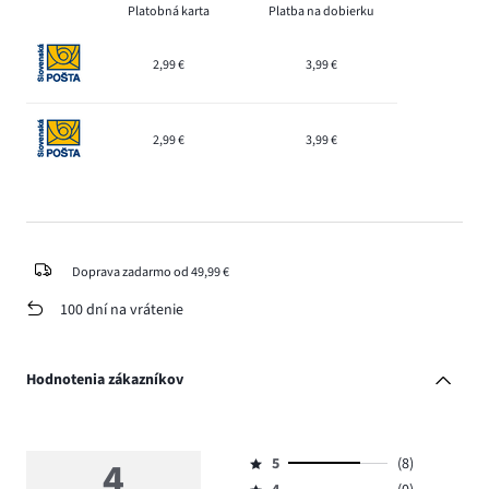
Platobná karta
Platba na dobierku
2,99 €
3,99 €
2,99 €
3,99 €
Doprava zadarmo od 49,99 €
100 dní na vrátenie
Hodnotenia zákazníkov
4
5
(8)
Hodnotenie