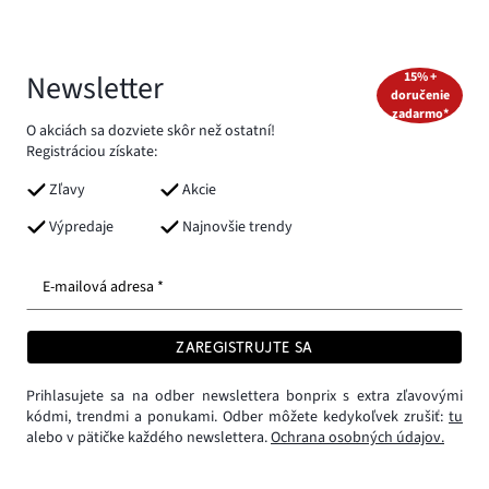
Newsletter
15% +
doručenie
zadarmo*
O akciách sa dozviete skôr než ostatní!
Registráciou získate:
Zľavy
Akcie
Výpredaje
Najnovšie trendy
E-mailová adresa *
ZAREGISTRUJTE SA
Prihlasujete sa na odber newslettera bonprix s extra zľavovými
kódmi, trendmi a ponukami. Odber môžete kedykoľvek zrušiť:
tu
alebo v pätičke každého newslettera.
Ochrana osobných údajov.