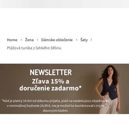
Home
Žena
Dámske oblečenie
Šaty
Plážová tunika z ľahkého šifónu
NEWSLETTER
Zľava 15% a
doručenie zadarmo*
*Kód je platný 14 dní od dátumu prijatia, platí na nasledujúcu objednávku
v minimálnej hodnote
24,99 €
, nie je možné ho kombinovať s inými
zľavovými kódmi.