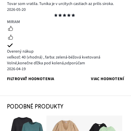
Tovar som vratila. Tunika je v urcitych castiach az prilis siroka.
2026-05-20
Hodnotenie
5
MIRIAM
Overený nákup
veľkosť: 40
(vhodná)
,
farba: zelená-béžová kvetovaná
Volné,konečne dľžka pod kolená,odporúčam
2026-04-19
FILTROVAŤ HODNOTENIA
VIAC HODNOTENÍ
PODOBNÉ PRODUKTY