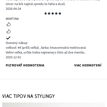
otvor na krk najmä vpredu to ťahá a dusí).
2026-04-24
Hodnotenie
5
MARTINA
Overený nákup
veľkosť: 44
(príliš veľká)
,
farba: tmavomodrá melírovaná
Veľmi veľká, určite treba najmenej o číslo až dve menšiu.
2025-12-01
FILTROVAŤ HODNOTENIA
VIAC HODNOTENÍ
VIAC TIPOV NA STYLINGY