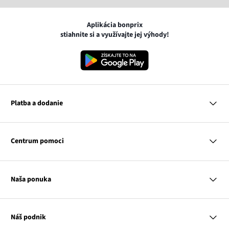
Aplikácia bonprix
stiahnite si a využívajte jej výhody!
Platba a dodanie
MasterCard
VISA
Centrum pomoci
Google pay
Apple pay
Otázky a odpovede
Platba a dodanie
Naša ponuka
Slovenská pošta
Vrátenie a reklamácia
Tabuľka veľkostí
Platba na dobierku
Žena
Klub bonprix
Muž
Katalóg
Náš podnik
Dieťa
Influencers