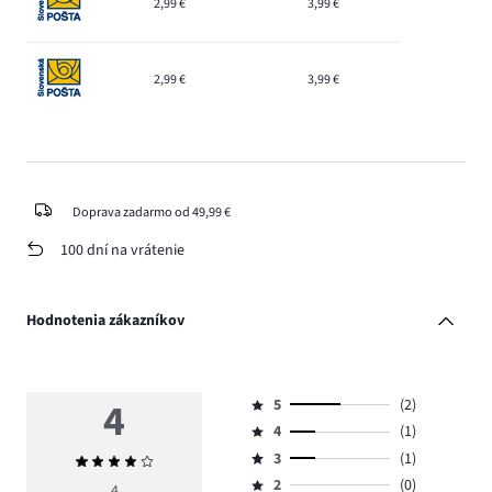
2,99 €
3,99 €
2,99 €
3,99 €
Doprava zadarmo od 49,99 €
100 dní na vrátenie
Hodnotenia zákazníkov
4
5
(2)
Hodnotenie
4
(1)
5,
Hodnotenie
počet
3
(1)
Priemerné
4,
Hodnotenie
hlasov
hodnotenie
počet
2
(0)
3,
4