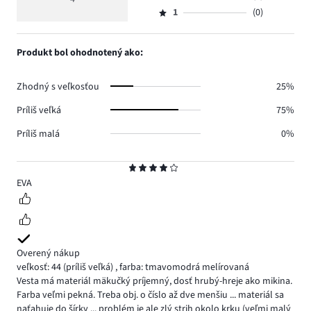
Hodnotenie
2.
4
hlasov
počet
1
(0)
2,
Hodnotenie
1.
hlasov
počet
1,
1.
hlasov
počet
Produkt bol ohodnotený ako:
0.
hlasov
0.
Zhodný s veľkosťou
25%
Príliš veľká
75%
Príliš malá
0%
Hodnotenie
4
EVA
Overený nákup
veľkosť: 44
(príliš veľká)
,
farba: tmavomodrá melírovaná
Vesta má materiál mäkučký príjemný, dosť hrubý-hreje ako mikina.
Farba veľmi pekná. Treba obj. o číslo až dve menšiu ... materiál sa
naťahuje do šírky ... problém je ale zlý strih okolo krku (veľmi malý