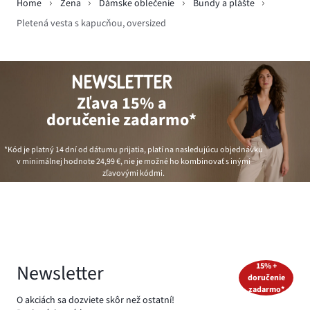
Home
Žena
Dámske oblečenie
Bundy a plášte
Pletená vesta s kapucňou, oversized
NEWSLETTER
Zľava 15% a
doručenie zadarmo*
*Kód je platný 14 dní od dátumu prijatia, platí na nasledujúcu objednávku
v minimálnej hodnote
24,99 €
, nie je možné ho kombinovať s inými
zľavovými kódmi.
Newsletter
15% +
doručenie
zadarmo*
O akciách sa dozviete skôr než ostatní!