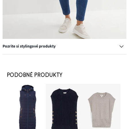
Pozrite si stylingové produkty
Kožená taška s dekoratívnym dodatočným remienkom
49,99 €
PODOBNÉ PRODUKTY
PRIDAŤ DO KOŠÍKA
Tenisky na platforme
8,99 €
PRIDAŤ DO KOŠÍKA
Košeľová blúzka z čistej bavlny