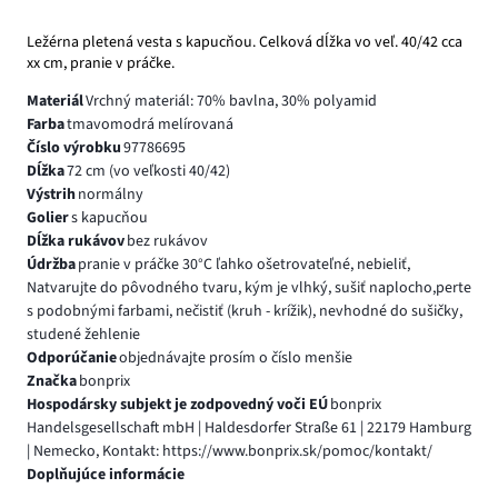
Ležérna pletená vesta s kapucňou. Celková dĺžka vo veľ. 40/42 cca
xx cm, pranie v práčke.
Materiál
Vrchný materiál: 70% bavlna, 30% polyamid
Farba
tmavomodrá melírovaná
Číslo výrobku
97786695
Dĺžka
72 cm (vo veľkosti 40/42)
Výstrih
normálny
Golier
s kapucňou
Dĺžka rukávov
bez rukávov
Údržba
pranie v práčke 30°C ľahko ošetrovateľné, nebieliť,
Natvarujte do pôvodného tvaru, kým je vlhký, sušiť naplocho,perte
s podobnými farbami, nečistiť (kruh - krížik), nevhodné do sušičky,
studené žehlenie
Odporúčanie
objednávajte prosím o číslo menšie
Značka
bonprix
Hospodársky subjekt je zodpovedný voči EÚ
bonprix
Handelsgesellschaft mbH | Haldesdorfer Straße 61 | 22179 Hamburg
| Nemecko, Kontakt: https://www.bonprix.sk/pomoc/kontakt/
Doplňujúce informácie