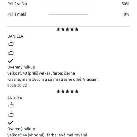
Príliš veľká
50%
Príliš malá
0%
Hodnotenie
5
DANIELA
Overený nákup
veľkosť: 40
(príliš veľká)
,
farba: čierna
Krásne, mám 160cm a sú mi strašne dlhé. Vraciam.
2025-10-22
Hodnotenie
5
ANDREA
Overený nákup
veľkosť: 44
(vhodná)
,
farba: sivá melírovaná