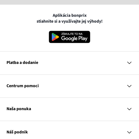
Aplikácia bonprix
stiahnite si a využívajte jej výhody!
Platba a dodanie
MasterCard
VISA
Centrum pomoci
Google pay
Apple pay
Otázky a odpovede
Platba a dodanie
Naša ponuka
Slovenská pošta
Vrátenie a reklamácia
Tabuľka veľkostí
Platba na dobierku
Žena
Klub bonprix
Muž
Katalóg
Náš podnik
Dieťa
Influencers