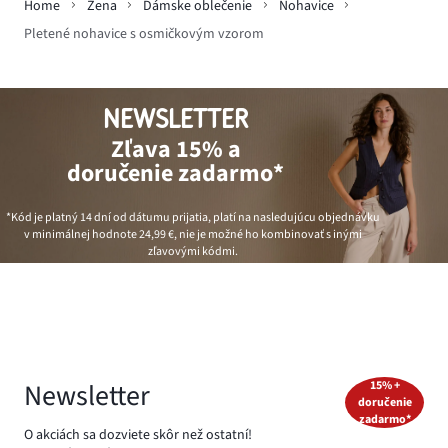
Home
Žena
Dámske oblečenie
Nohavice
Pletené nohavice s osmičkovým vzorom
NEWSLETTER
Zľava 15% a
doručenie zadarmo*
*Kód je platný 14 dní od dátumu prijatia, platí na nasledujúcu objednávku
v minimálnej hodnote
24,99 €
, nie je možné ho kombinovať s inými
zľavovými kódmi.
Newsletter
15% +
doručenie
zadarmo*
O akciách sa dozviete skôr než ostatní!