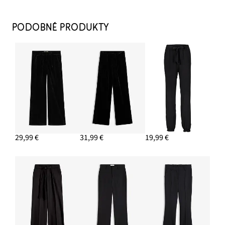
Oversize pulóver s osmičkovým vzorom
22,99 €
PODOBNÉ PRODUKTY
PRIDAŤ DO KOŠÍKA
Mokasíny
16,99 €
PRIDAŤ DO KOŠÍKA
Blúzka oversize s 3/4-rukávom z bavlny
17,99 €
-10%
29,99 €
31,99 €
19,99 €
PRIDAŤ DO KOŠÍKA
Prsteň so sklenenými krištáľovými kamienkami (2 ks v balení)
13,98 €
PRIDAŤ DO KOŠÍKA