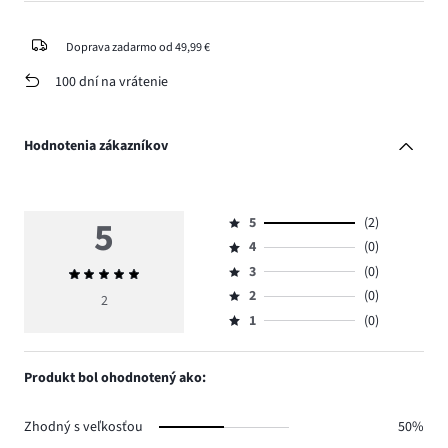
Doprava zadarmo od 49,99 €
100 dní na vrátenie
Hodnotenia zákazníkov
5
5
(2)
Hodnotenie
4
(0)
5,
Hodnotenie
počet
3
(0)
Priemerné
4,
Hodnotenie
hlasov
hodnotenie
počet
2
(0)
3,
2
Hodnotenie
2.
5
hlasov
počet
1
(0)
2,
Hodnotenie
0.
hlasov
počet
1,
0.
hlasov
počet
Produkt bol ohodnotený ako:
0.
hlasov
0.
Zhodný s veľkosťou
50%