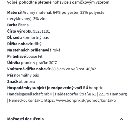
Voľné, pohodlné pletené nohavice s osmičkovým vzorom.
Materiál
Vrchný materiál: 64% polyester, 33% polyester
(recyklovaný), 3% vlna
Farba
čierna
Číslo výrobku
95251181
Dĺ. sedu
komfortný pás
Dĺžka nohavíc
dlhý
Na stehnách priliehavé
široké
Priliehavé
Loose Fit
Údržba
pranie v práčke 30°C
Vnútorná dĺžka nohavíc
80.5 cm vo veľkosti 40/42
Pás
normálny pás
Značka
bonprix
Hospodársky subjekt je zodpovedný voči EÚ
bonprix
Handelsgesellschaft mbH | Haldesdorfer Straße 61 | 22179 Hamburg
| Nemecko, Kontakt: https://www.bonprix.sk/pomoc/kontakt/
Možnosti doručenia