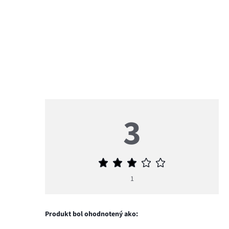
3
Priemerné
hodnotenie
1
3
Produkt bol ohodnotený ako: