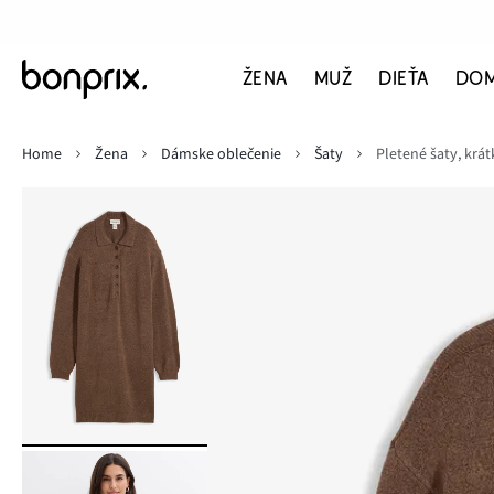
ŽENA
MUŽ
DIEŤA
DO
Home
Žena
Dámske oblečenie
Šaty
Pletené šaty, krá