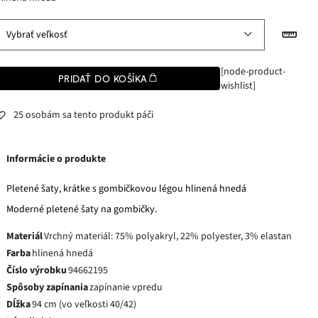
Vybrať veľkosť
[node-product-
PRIDAŤ DO KOŠÍKA
wishlist]
25 osobám sa tento produkt páči
Informácie o produkte
Pletené šaty, krátke s gombičkovou légou hlinená hnedá
Moderné pletené šaty na gombičky.
Materiál
Vrchný materiál: 75% polyakryl, 22% polyester, 3% elastan
Farba
hlinená hnedá
Číslo výrobku
94662195
Spôsoby zapínania
zapínanie vpredu
Dĺžka
94 cm (vo veľkosti 40/42)