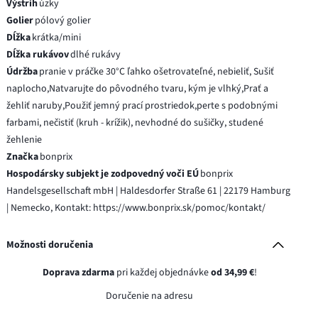
Výstrih
úzky
Golier
pólový golier
Dĺžka
krátka/mini
Dĺžka rukávov
dlhé rukávy
Údržba
pranie v práčke 30°C ľahko ošetrovateľné, nebieliť, Sušiť
naplocho,Natvarujte do pôvodného tvaru, kým je vlhký,Prať a
žehliť naruby,Použiť jemný prací prostriedok,perte s podobnými
farbami, nečistiť (kruh - krížik), nevhodné do sušičky, studené
žehlenie
Značka
bonprix
Hospodársky subjekt je zodpovedný voči EÚ
bonprix
Handelsgesellschaft mbH | Haldesdorfer Straße 61 | 22179 Hamburg
| Nemecko, Kontakt: https://www.bonprix.sk/pomoc/kontakt/
Možnosti doručenia
Doprava zdarma
pri každej objednávke
od 34,99 €
!
Doručenie na adresu