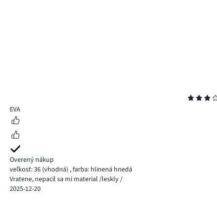
Hodnotenie
3
EVA
Overený nákup
veľkosť: 36
(vhodná)
,
farba: hlinená hnedá
Vratene, nepacil sa mi material /leskly /
2025-12-20