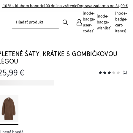
-10 % s klubom bonprix
100 dní na vrátenie
Doprava zadarmo od 34,99 €
[node-
[node-
[node-
badge-
badge-
Hľadať produkt
badge-
user-
cart-
wishlist]
codes]
items]
PLETENÉ ŠATY, KRÁTKE S GOMBIČKOVOU
LÉGOU
25,99 €
(1)
linená hnedá