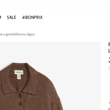
M
SALE
#BONPRIX
tke s gombičkovou légou
h