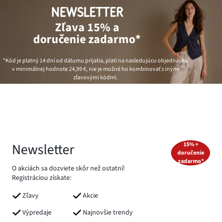
NEWSLETTER
Zľava 15% a
doručenie zadarmo*
*Kód je platný 14 dní od dátumu prijatia, platí na nasledujúcu objednávku
v minimálnej hodnote
24,99 €
, nie je možné ho kombinovať s inými
zľavovými kódmi.
Newsletter
15% +
doručenie
zadarmo*
O akciách sa dozviete skôr než ostatní!
Registráciou získate:
Zľavy
Akcie
Výpredaje
Najnovšie trendy