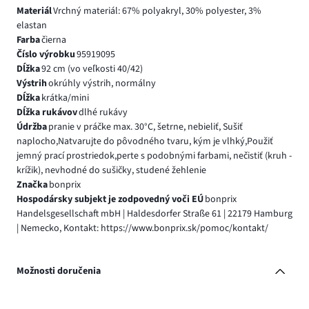
Materiál
Vrchný materiál: 67% polyakryl, 30% polyester, 3%
elastan
Farba
čierna
Číslo výrobku
95919095
Dĺžka
92 cm (vo veľkosti 40/42)
Výstrih
okrúhly výstrih, normálny
Dĺžka
krátka/mini
Dĺžka rukávov
dlhé rukávy
Údržba
pranie v práčke max. 30°C, šetrne, nebieliť, Sušiť
naplocho,Natvarujte do pôvodného tvaru, kým je vlhký,Použiť
jemný prací prostriedok,perte s podobnými farbami, nečistiť (kruh -
krížik), nevhodné do sušičky, studené žehlenie
Značka
bonprix
Hospodársky subjekt je zodpovedný voči EÚ
bonprix
Handelsgesellschaft mbH | Haldesdorfer Straße 61 | 22179 Hamburg
| Nemecko, Kontakt: https://www.bonprix.sk/pomoc/kontakt/
Možnosti doručenia