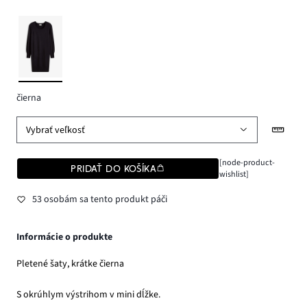
čierna
Vybrať veľkosť
[node-product-
PRIDAŤ DO KOŠÍKA
wishlist]
53 osobám sa tento produkt páči
Informácie o produkte
Pletené šaty, krátke čierna
S okrúhlym výstrihom v mini dĺžke.