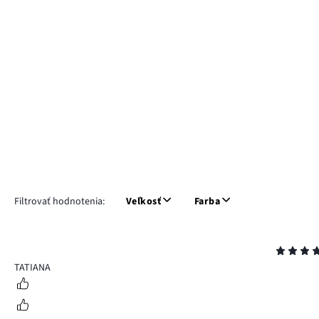
Filtrovať hodnotenia:
Veľkosť
Farba
Hodnotenie
5
TATIANA