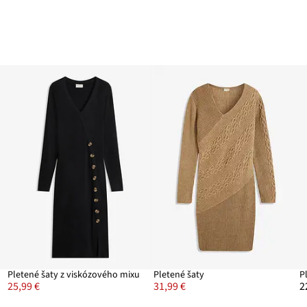
Pletené šaty z viskózového mixu
Pletené šaty
25,99 €
31,99 €
2