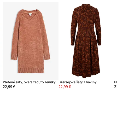
Pletené šaty, oversized, zo ženilky
Džersejové šaty z bavlny
P
22,99 €
22,99 €
2