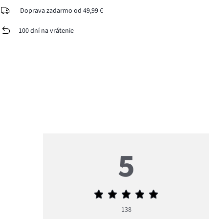
Doprava zadarmo od 49,99 €
100 dní na vrátenie
5
Priemerné
hodnotenie
138
5