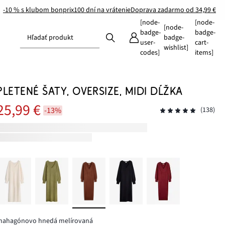
-10 % s klubom bonprix
100 dní na vrátenie
Doprava zadarmo od 34,99 €
[node-
[node-
[node-
badge-
badge-
Hľadať produkt
badge-
user-
cart-
wishlist]
codes]
items]
PLETENÉ ŠATY, OVERSIZE, MIDI DĹŽKA
25,99 €
-13%
(138)
mahagónovo hnedá melírovaná