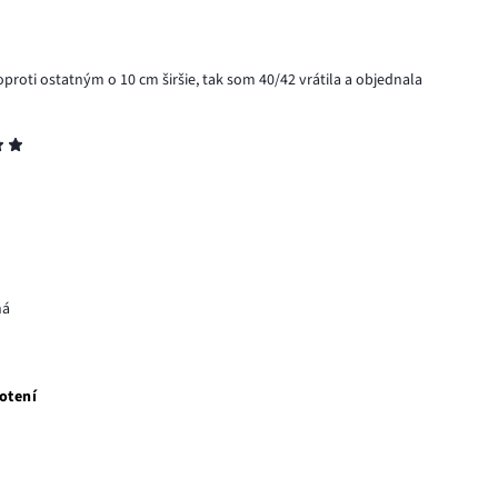
oproti ostatným o 10 cm širšie, tak som 40/42 vrátila a objednala
ná
otení