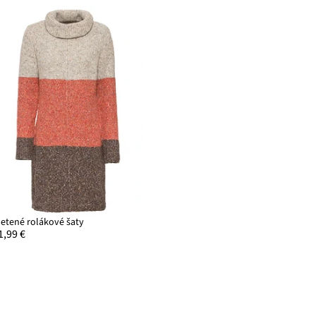
letené rolákové šaty
1,99 €