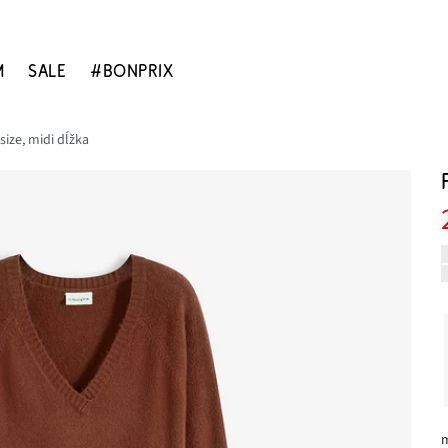
M
SALE
#BONPRIX
size, midi dĺžka