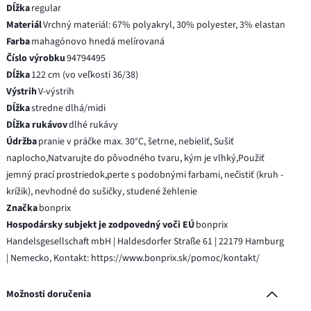
Dĺžka
regular
Materiál
Vrchný materiál: 67% polyakryl, 30% polyester, 3% elastan
Farba
mahagónovo hnedá melírovaná
Číslo výrobku
94794495
Dĺžka
122 cm (vo veľkosti 36/38)
Výstrih
V-výstrih
Dĺžka
stredne dlhá/midi
Dĺžka rukávov
dlhé rukávy
Údržba
pranie v práčke max. 30°C, šetrne, nebieliť, Sušiť
naplocho,Natvarujte do pôvodného tvaru, kým je vlhký,Použiť
jemný prací prostriedok,perte s podobnými farbami, nečistiť (kruh -
krížik), nevhodné do sušičky, studené žehlenie
Značka
bonprix
Hospodársky subjekt je zodpovedný voči EÚ
bonprix
Handelsgesellschaft mbH | Haldesdorfer Straße 61 | 22179 Hamburg
| Nemecko, Kontakt: https://www.bonprix.sk/pomoc/kontakt/
Možnosti doručenia