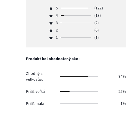
5
(122)
Hodnotenie
4
(13)
5,
Hodnotenie
počet
3
(2)
4,
Hodnotenie
hlasov
počet
2
(0)
3,
Hodnotenie
122.
hlasov
počet
1
(1)
2,
Hodnotenie
13.
hlasov
počet
1,
2.
hlasov
počet
0.
hlasov
Produkt bol ohodnotený ako:
1.
Zhodný s
74%
veľkosťou
Príliš veľká
25%
Príliš malá
1%