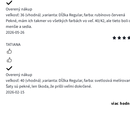
Overený nákup
veľkosť: 36
(vhodná)
,
varianta: Dĺžka Regular,
farba: rubínovo červená
Pekné, mám ich takmer vo všetkých farbách vo veľ. 40/42, ale tieto boli 
menšie a sedia.
2026-05-26
Hodnotenie
5
TATIANA
Overený nákup
veľkosť: 40
(vhodná)
,
varianta: Dĺžka Regular,
farba: svetlosivá melírova
Šaty sú pekné, len škoda, že prišli veľmi dokrčené.
2026-02-15
viac hodn