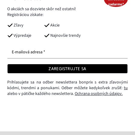
zadarmo*
O akciách sa dozviete skôr než ostatní!
Registráciou získate:
Zľavy
Akcie
Výpredaje
Najnovšie trendy
E-mailová adresa *
ZAREGISTRUJTE SA
Prihlasujete sa na odber newslettera bonprix s extra zľavovými
kódmi, trendmi a ponukami. Odber môžete kedykoľvek zrušiť:
tu
alebo v pätičke každého newslettera.
Ochrana osobných údajov.