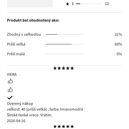
8.
4
hlasov
počet
1
(2)
2,
Hodnotenie
1.
hlasov
počet
1,
2.
hlasov
počet
Produkt bol ohodnotený ako:
0.
hlasov
2.
Zhodný s veľkosťou
31%
Príliš veľká
69%
Príliš malá
0%
Hodnotenie
5
VIERA
Overený nákup
veľkosť: 40
(príliš veľká)
,
farba: tmavomodrá
Široké tenké vreco. Vrátim.
2026-04-16
Hodnotenie