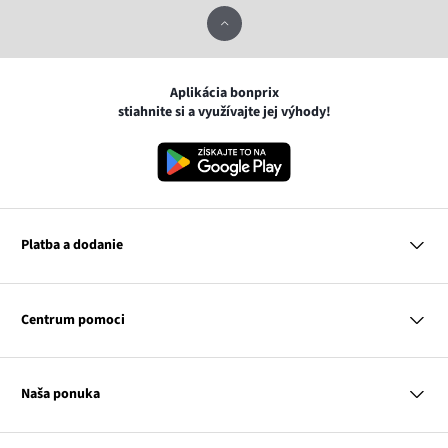
Aplikácia bonprix
stiahnite si a využívajte jej výhody!
Platba a dodanie
MasterCard
VISA
Centrum pomoci
Google pay
Apple pay
Otázky a odpovede
Platba a dodanie
Naša ponuka
Slovenská pošta
Vrátenie a reklamácia
Tabuľka veľkostí
Platba na dobierku
Žena
Klub bonprix