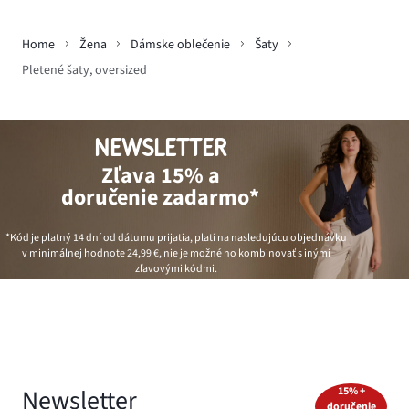
Home
Žena
Dámske oblečenie
Šaty
Pletené šaty, oversized
NEWSLETTER
Zľava 15% a
doručenie zadarmo*
*Kód je platný 14 dní od dátumu prijatia, platí na nasledujúcu objednávku
v minimálnej hodnote
24,99 €
, nie je možné ho kombinovať s inými
zľavovými kódmi.
Newsletter
15% +
doručenie