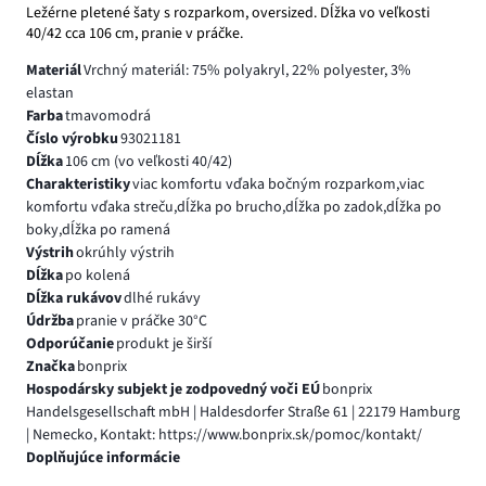
Ležérne pletené šaty s rozparkom, oversized. Dĺžka vo veľkosti
40/42 cca 106 cm, pranie v práčke.
Materiál
Vrchný materiál: 75% polyakryl, 22% polyester, 3%
elastan
Farba
tmavomodrá
Číslo výrobku
93021181
Dĺžka
106 cm (vo veľkosti 40/42)
Charakteristiky
viac komfortu vďaka bočným rozparkom,viac
komfortu vďaka streču,dĺžka po brucho,dĺžka po zadok,dĺžka po
boky,dĺžka po ramená
Výstrih
okrúhly výstrih
Dĺžka
po kolená
Dĺžka rukávov
dlhé rukávy
Údržba
pranie v práčke 30°C
Odporúčanie
produkt je širší
Značka
bonprix
Hospodársky subjekt je zodpovedný voči EÚ
bonprix
Handelsgesellschaft mbH | Haldesdorfer Straße 61 | 22179 Hamburg
| Nemecko, Kontakt: https://www.bonprix.sk/pomoc/kontakt/
Doplňujúce informácie