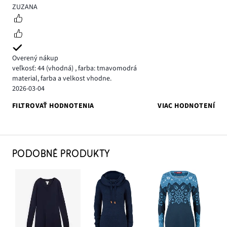
5
ZUZANA
Overený nákup
veľkosť: 44
(vhodná)
,
farba: tmavomodrá
material, farba a velkost vhodne.
2026-03-04
FILTROVAŤ HODNOTENIA
VIAC HODNOTENÍ
PODOBNÉ PRODUKTY