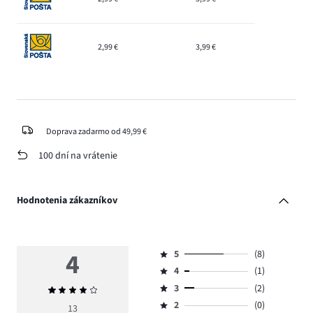
2,99 €
3,99 €
Doprava zadarmo od 49,99 €
100 dní na vrátenie
Hodnotenia zákazníkov
4
5
(8)
Hodnotenie
4
(1)
5,
Hodnotenie
počet
3
(2)
Priemerné
4,
Hodnotenie
hlasov
hodnotenie
počet
2
(0)
3,
13
Hodnotenie