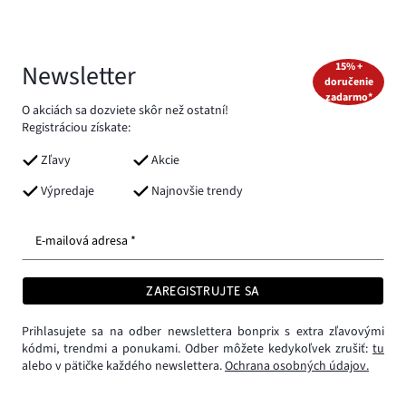
Newsletter
15% +
doručenie
zadarmo*
O akciách sa dozviete skôr než ostatní!
Registráciou získate:
Zľavy
Akcie
Výpredaje
Najnovšie trendy
E-mailová adresa *
ZAREGISTRUJTE SA
Prihlasujete sa na odber newslettera bonprix s extra zľavovými
kódmi, trendmi a ponukami. Odber môžete kedykoľvek zrušiť:
tu
alebo v pätičke každého newslettera.
Ochrana osobných údajov.