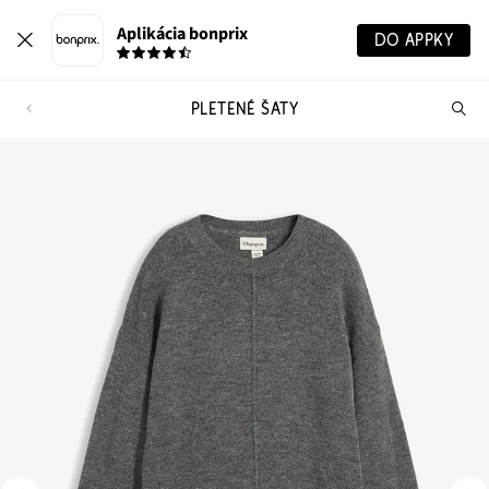
Aplikácia bonprix
DO APPKY
PLETENÉ ŠATY
Hľ
pr