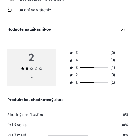
100 dní na vrátenie
Hodnotenia zákazníkov
2
5
(0)
Hodnotenie
4
(0)
5,
Hodnotenie
počet
3
(1)
Priemerné
4,
Hodnotenie
hlasov
hodnotenie
počet
2
(0)
3,
2
Hodnotenie
0.
2
hlasov
počet
1
(1)
2,
Hodnotenie
0.
hlasov
počet
1,
1.
hlasov
počet
Produkt bol ohodnotený ako:
0.
hlasov
1.
Zhodný s veľkosťou
0%
Príliš veľká
100%
Príliš malá
0%