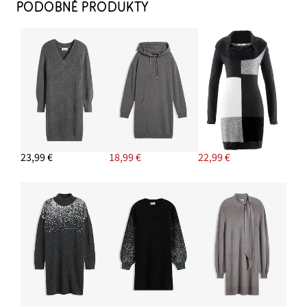
13,99 €
PODOBNÉ PRODUKTY
PRIDAŤ DO KOŠÍKA
Šál
15,99 €
PRIDAŤ DO KOŠÍKA
Náušnice kruhy, z mosadze
23,99 €
18,99 €
22,99 €
19,99 €
PRIDAŤ DO KOŠÍKA
Čižmy
26,99 €