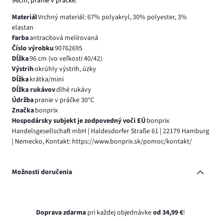
96cm, pranie v práčke.
Materiál
Vrchný materiál: 67% polyakryl, 30% polyester, 3%
elastan
Farba
antracitová melírovaná
Číslo výrobku
90762695
Dĺžka
96 cm (vo veľkosti 40/42)
Výstrih
okrúhly výstrih, úzky
Dĺžka
krátka/mini
Dĺžka rukávov
dlhé rukávy
Údržba
pranie v práčke 30°C
Značka
bonprix
Hospodársky subjekt je zodpovedný voči EÚ
bonprix
Handelsgesellschaft mbH | Haldesdorfer Straße 61 | 22179 Hamburg
| Nemecko, Kontakt: https://www.bonprix.sk/pomoc/kontakt/
Možnosti doručenia
Doprava zdarma
pri každej objednávke
od 34,99 €
!