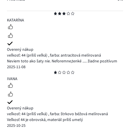
Hodnotenie
3
KATARÍNA
Overený nákup
veľkosť: 44
(príliš veľká)
,
farba: antracitová melírovaná
Neviem toto ako šaty nie. Neforemne,tenké ..... žiadne pozitívum
2025-11-08
Hodnotenie
1
IVANA
Overený nákup
veľkosť: 44
(príliš veľká)
,
farba: štrkovo béžová melírovaná
Veľkosť 44 je obrovská, materiál príliš umelý
2025-10-25