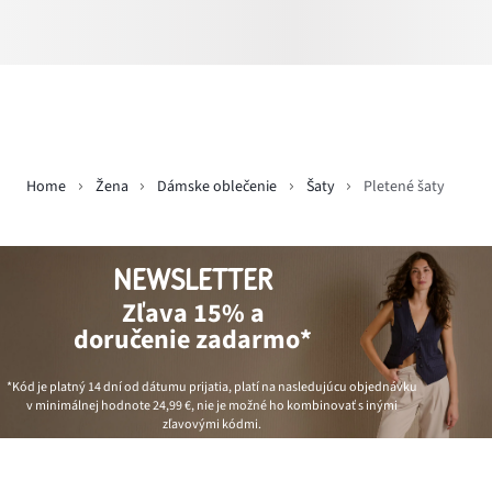
Home
Žena
Dámske oblečenie
Šaty
Pletené šaty
NEWSLETTER
Zľava 15% a
doručenie zadarmo*
*Kód je platný 14 dní od dátumu prijatia, platí na nasledujúcu objednávku
v minimálnej hodnote
24,99 €
, nie je možné ho kombinovať s inými
zľavovými kódmi.