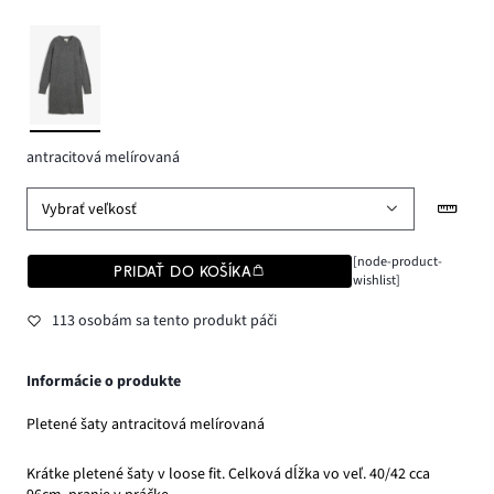
antracitová melírovaná
Vybrať veľkosť
[node-product-
PRIDAŤ DO KOŠÍKA
wishlist]
113 osobám sa tento produkt páči
Informácie o produkte
Pletené šaty antracitová melírovaná
Krátke pletené šaty v loose fit. Celková dĺžka vo veľ. 40/42 cca