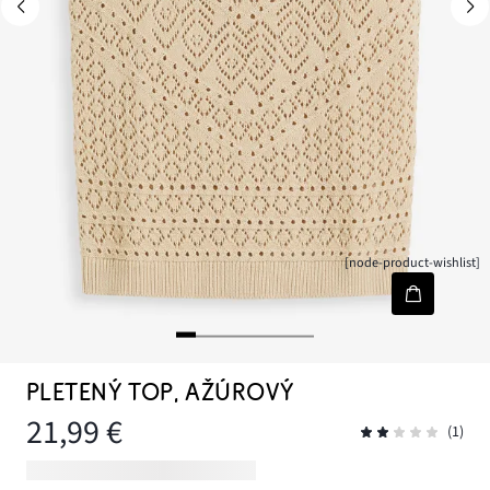
[node-product-wishlist]
PLETENÝ TOP, AŽÚROVÝ
21,99 €
(1)