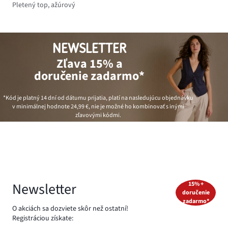
Pletený top, ažúrový
NEWSLETTER
Zľava 15% a
doručenie zadarmo*
*Kód je platný 14 dní od dátumu prijatia, platí na nasledujúcu objednávku
v minimálnej hodnote
24,99 €
, nie je možné ho kombinovať s inými
zľavovými kódmi.
Newsletter
15% +
doručenie
zadarmo*
O akciách sa dozviete skôr než ostatní!
Registráciou získate: