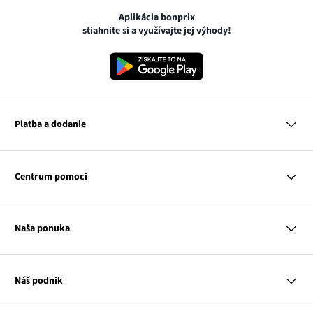
Aplikácia bonprix
stiahnite si a využívajte jej výhody!
Platba a dodanie
MasterCard
VISA
Centrum pomoci
Google pay
Apple pay
Otázky a odpovede
Platba a dodanie
Naša ponuka
Slovenská pošta
Vrátenie a reklamácia
Tabuľka veľkostí
Platba na dobierku
Žena
Klub bonprix
Muž
Katalóg
Náš podnik
Dieťa
Influencers
Dom
Kontakt
Odkaz