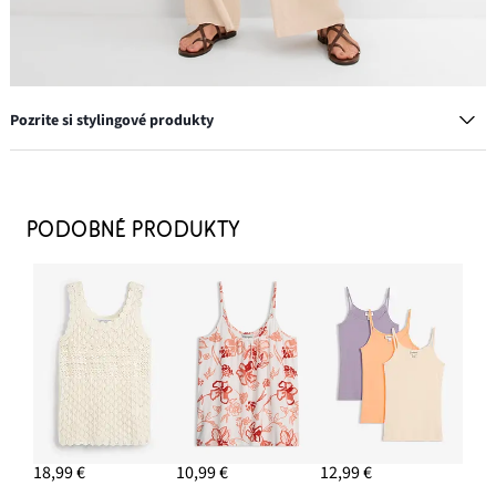
Pozrite si stylingové produkty
Palazzo nohavice s plátnom, dlhé
23,99 €
PODOBNÉ PRODUKTY
PRIDAŤ DO KOŠÍKA
Slnečné okuliare
11,99 €
PRIDAŤ DO KOŠÍKA
Náramok, elastický
17,99 €
18,99 €
10,99 €
12,99 €
PRIDAŤ DO KOŠÍKA