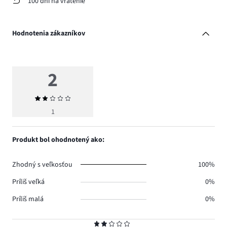
100 dní na vrátenie
Hodnotenia zákazníkov
2
Priemerné
hodnotenie
1
2
Produkt bol ohodnotený ako:
Zhodný s veľkosťou
100%
Príliš veľká
0%
Príliš malá
0%
Hodnotenie