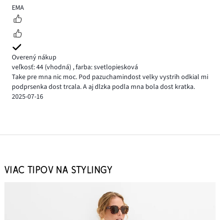
2
EMA
Overený nákup
veľkosť: 44
(vhodná)
,
farba: svetlopiesková
Take pre mna nic moc. Pod pazuchamindost velky vystrih odkial mi
podprsenka dost trcala. A aj dlzka podla mna bola dost kratka.
2025-07-16
VIAC TIPOV NA STYLINGY