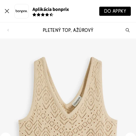
Aplikácia bonprix
DO APPKY
PLETENÝ TOP, AŽÚROVÝ
Hľ
pr