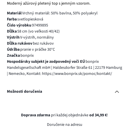
Moderný ažúrový pletený top s jemným vzorom.
Materiál
Vrchný materiál: 50% bavlna, 50% polyakryl
Farba
svetlopiesková
Číslo výrobku
97499895
Dĺžka
58 cm (vo veľkosti 40/42)
Výstrih
V-výstrih, normálny
Dĺžka rukávov
bez rukávov
Údržba
pranie v práčke 30°C
Značka
bonprix
Hospodársky subjekt je zodpovedný voči EÚ
bonprix
Handelsgesellschaft mbH | Haldesdorfer Straße 61 | 22179 Hamburg
| Nemecko, Kontakt: https://www.bonprix.sk/pomoc/kontakt/
Možnosti doručenia
Doprava zdarma
pri každej objednávke
od 34,99 €
!
Doručenie na adresu