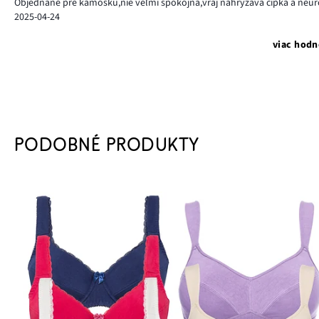
Objednané pre kamošku,nie veľmi spokojná,vraj nahryzáva čipka a neuro
2025-04-24
viac hodn
PODOBNÉ PRODUKTY