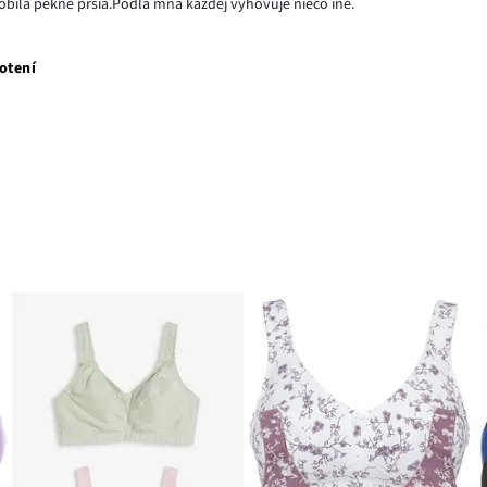
bila pekné prsia.Podľa mňa každej vyhovuje niečo iné.
otení