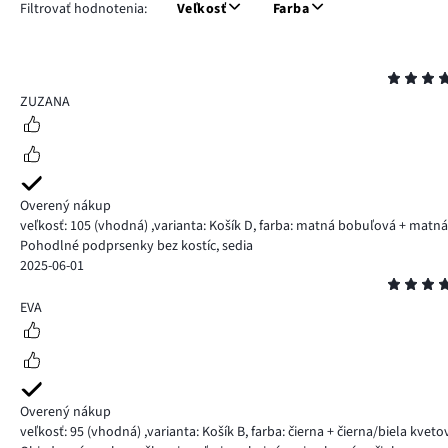
Filtrovať hodnotenia:
Veľkosť
Farba
Hodnotenie
5
ZUZANA
Overený nákup
veľkosť: 105
(vhodná)
,
varianta: Košík D,
farba: matná bobuľová + matná
Pohodlné podprsenky bez kostíc, sedia
2025-06-01
Hodnotenie
4
EVA
Overený nákup
veľkosť: 95
(vhodná)
,
varianta: Košík B,
farba: čierna + čierna/biela kvet