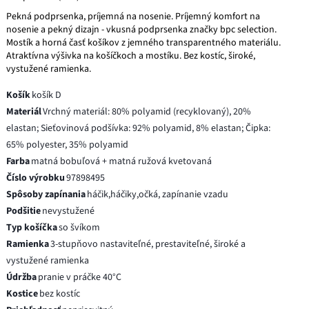
Pekná podprsenka, príjemná na nosenie. Príjemný komfort na
nosenie a pekný dizajn - vkusná podprsenka značky bpc selection.
Mostík a horná časť košíkov z jemného transparentného materiálu.
Atraktívna výšivka na košíčkoch a mostíku. Bez kostíc, široké,
vystužené ramienka.
Košík
košík D
Materiál
Vrchný materiál: 80% polyamid (recyklovaný), 20%
elastan; Sieťovinová podšívka: 92% polyamid, 8% elastan; Čipka:
65% polyester, 35% polyamid
Farba
matná bobuľová + matná ružová kvetovaná
Číslo výrobku
97898495
Spôsoby zapínania
háčik,háčiky,očká, zapínanie vzadu
Podšitie
nevystužené
Typ košíčka
so švíkom
Ramienka
3-stupňovo nastaviteľné, prestaviteľné, široké a
vystužené ramienka
Údržba
pranie v práčke 40°C
Kostice
bez kostíc