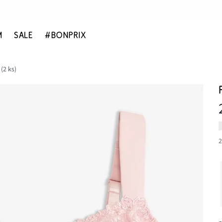
M
SALE
#BONPRIX
(2 ks)
2