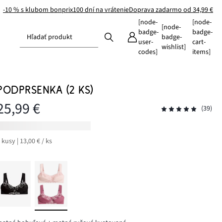
-10 % s klubom bonprix
100 dní na vrátenie
Doprava zadarmo od 34,99 €
[node-
[node-
[node-
badge-
badge-
Hľadať produkt
badge-
user-
cart-
wishlist]
codes]
items]
PODPRSENKA (2 KS)
25,99 €
(39)
 kusy | 13,00 € / ks