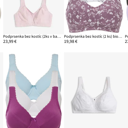
na
Podprsenka bez kostíc (2ks v balení) bio bavlna
Podprsenka bez kostíc (2 ks) bio bavlna
23,99 €
19,98 €
2