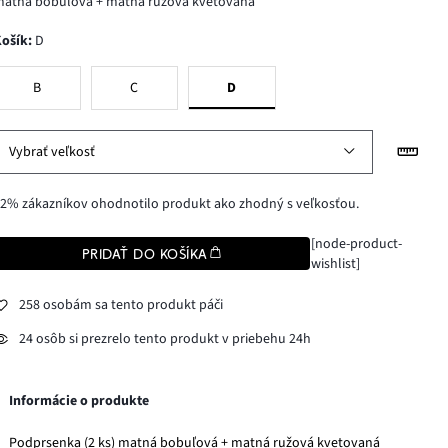
matná bobuľová + matná ružová kvetovaná
Košík
:
D
B
C
D
Vybrať veľkosť
2% zákazníkov ohodnotilo produkt ako zhodný s veľkosťou.
[node-product-
PRIDAŤ DO KOŠÍKA
wishlist]
258 osobám sa tento produkt páči
24 osôb si prezrelo tento produkt v priebehu 24h
Informácie o produkte
Podprsenka (2 ks) matná bobuľová + matná ružová kvetovaná