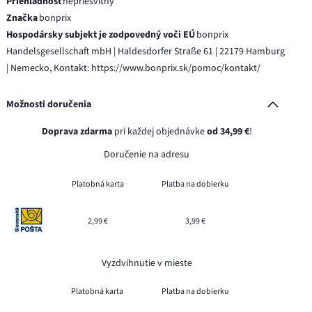
Priehľadnosť
nepriesvitný
Značka
bonprix
Hospodársky subjekt je zodpovedný voči EÚ
bonprix
Handelsgesellschaft mbH | Haldesdorfer Straße 61 | 22179 Hamburg
| Nemecko, Kontakt: https://www.bonprix.sk/pomoc/kontakt/
Možnosti doručenia
Doprava zdarma
pri každej objednávke
od 34,99 €
!
Doručenie na adresu
Platobná karta
Platba na dobierku
2,99 €
3,99 €
Vyzdvihnutie v mieste
Platobná karta
Platba na dobierku