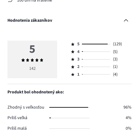
100 dní na vrátenie
Hodnotenia zákazníkov
5
5
(129)
Hodnotenie
4
(5)
5,
Hodnotenie
počet
3
(3)
Priemerné
4,
Hodnotenie
hlasov
hodnotenie
počet
2
(1)
3,
142
Hodnotenie
129.
5
hlasov
počet
1
(4)
2,
Hodnotenie
5.
hlasov
počet
1,
3.
hlasov
počet
Produkt bol ohodnotený ako:
1.
hlasov
4.
Zhodný s veľkosťou
96%
Príliš veľká
4%
Príliš malá
0%