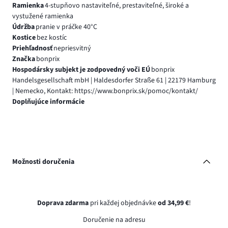
Ramienka
4-stupňovo nastaviteľné, prestaviteľné, široké a
vystužené ramienka
Údržba
pranie v práčke 40°C
Kostice
bez kostíc
Priehľadnosť
nepriesvitný
Značka
bonprix
Hospodársky subjekt je zodpovedný voči EÚ
bonprix
Handelsgesellschaft mbH | Haldesdorfer Straße 61 | 22179 Hamburg
| Nemecko, Kontakt: https://www.bonprix.sk/pomoc/kontakt/
Doplňujúce informácie
Možnosti doručenia
Doprava zdarma
pri každej objednávke
od 34,99 €
!
Doručenie na adresu