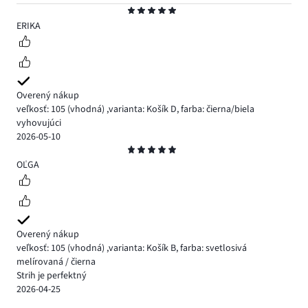
Hodnotenie
5
ERIKA
Overený nákup
veľkosť: 105
(vhodná)
,
varianta: Košík D,
farba: čierna/biela
vyhovujúci
2026-05-10
Hodnotenie
5
OĽGA
Overený nákup
veľkosť: 105
(vhodná)
,
varianta: Košík B,
farba: svetlosivá
melírovaná / čierna
Strih je perfektný
2026-04-25