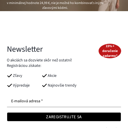
v minimálnej hodnote
24,99 €
, nie je možné ho kombinovať s inými
zľavovými kódmi.
Newsletter
15% +
doručenie
zadarmo*
O akciách sa dozviete skôr než ostatní!
Registráciou získate:
Zľavy
Akcie
Výpredaje
Najnovšie trendy
E-mailová adresa *
ZAREGISTRUJTE SA