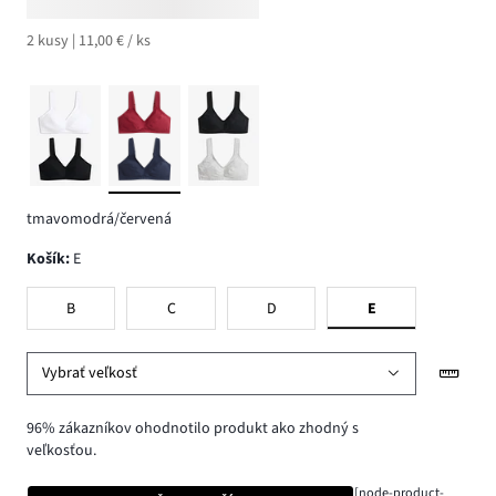
2 kusy | 11,00 € / ks
tmavomodrá/červená
Košík
:
E
B
C
D
E
Vybrať veľkosť
96% zákazníkov ohodnotilo produkt ako zhodný s
veľkosťou.
[node-product-