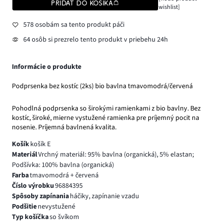
PRIDAŤ DO KOŠÍKA
wishlist]
578 osobám sa tento produkt páči
64 osôb si prezrelo tento produkt v priebehu 24h
Informácie o produkte
Podprsenka bez kostíc (2ks) bio bavlna tmavomodrá/červená
Pohodlná podprsenka so širokými ramienkami z bio bavlny. Bez
kostíc, široké, mierne vystužené ramienka pre príjemný pocit na
nosenie. Príjemná bavlnená kvalita.
Košík
košík E
Materiál
Vrchný materiál: 95% bavlna (organická), 5% elastan;
Podšívka: 100% bavlna (organická)
Farba
tmavomodrá + červená
Číslo výrobku
96884395
Spôsoby zapínania
háčiky, zapínanie vzadu
Podšitie
nevystužené
Typ košíčka
so švíkom