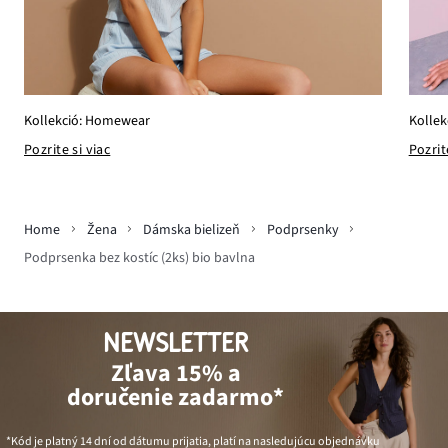
Kollek
Kollekció: Homewear
Pozrit
Pozrite si viac
Home
Žena
Dámska bielizeň
Podprsenky
Podprsenka bez kostíc (2ks) bio bavlna
NEWSLETTER
Zľava 15% a
doručenie zadarmo*
*Kód je platný 14 dní od dátumu prijatia, platí na nasledujúcu objednávku