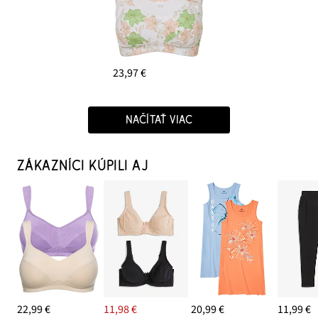
23,97 €
NAČÍTAŤ VIAC
ZÁKAZNÍCI KÚPILI AJ
22,99 €
11,98 €
20,99 €
11,99 €