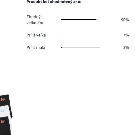
hlasov
Produkt bol ohodnotený ako:
4.
Zhodný s
90%
veľkosťou
Príliš veľká
7%
Príliš malá
3%