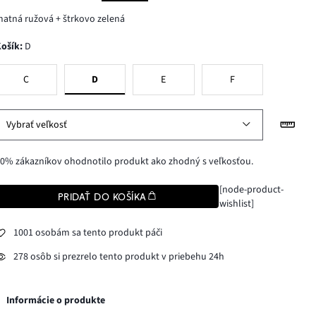
atná ružová + štrkovo zelená
Košík
:
D
C
D
E
F
Vybrať veľkosť
0% zákazníkov ohodnotilo produkt ako zhodný s veľkosťou.
[node-product-
PRIDAŤ DO KOŠÍKA
wishlist]
1001 osobám sa tento produkt páči
278 osôb si prezrelo tento produkt v priebehu 24h
Informácie o produkte