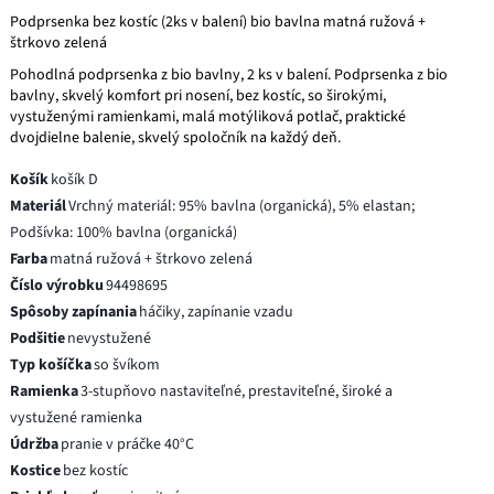
Podprsenka bez kostíc (2ks v balení) bio bavlna matná ružová +
štrkovo zelená
Pohodlná podprsenka z bio bavlny, 2 ks v balení. Podprsenka z bio
bavlny, skvelý komfort pri nosení, bez kostíc, so širokými,
vystuženými ramienkami, malá motýliková potlač, praktické
dvojdielne balenie, skvelý spoločník na každý deň.
Košík
košík D
Materiál
Vrchný materiál: 95% bavlna (organická), 5% elastan;
Podšívka: 100% bavlna (organická)
Farba
matná ružová + štrkovo zelená
Číslo výrobku
94498695
Spôsoby zapínania
háčiky, zapínanie vzadu
Podšitie
nevystužené
Typ košíčka
so švíkom
Ramienka
3-stupňovo nastaviteľné, prestaviteľné, široké a
vystužené ramienka
Údržba
pranie v práčke 40°C
Kostice
bez kostíc