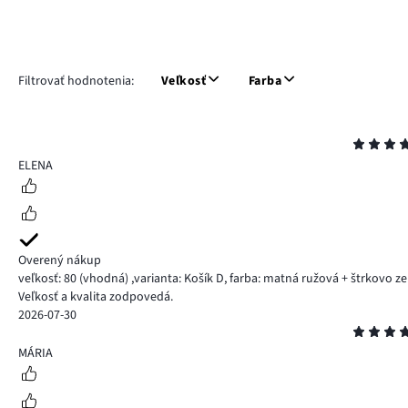
Filtrovať hodnotenia:
Veľkosť
Farba
Hodnotenie
5
ELENA
Overený nákup
veľkosť: 80
(vhodná)
,
varianta: Košík D,
farba: matná ružová + štrkovo z
Veľkosť a kvalita zodpovedá.
2026-07-30
Hodnotenie
5
MÁRIA