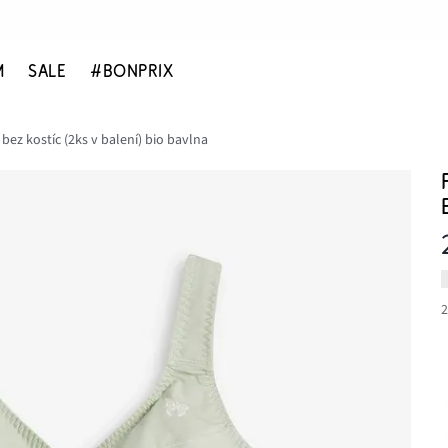
M
SALE
#BONPRIX
ez kostíc (2ks v balení) bio bavlna
2