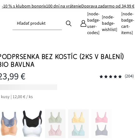
-10 % s klubom bonprix
100 dní na vrátenie
Doprava zadarmo od 34,99 €
[node-
[node-
[node-
badge-
badge-
Hľadať produkt
badge-
user-
cart-
wishlist]
codes]
items]
PODPRSENKA BEZ KOSTÍC (2KS V BALENÍ)
BIO BAVLNA
23,99 €
(204)
 kusy | 12,00 € / ks