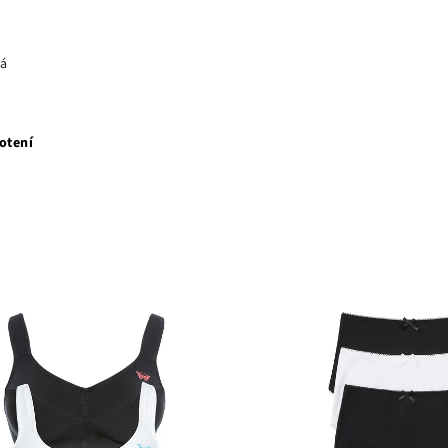
rá
otení