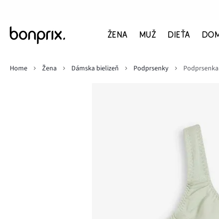
ŽENA
MUŽ
DIEŤA
DO
Home
Žena
Dámska bielizeň
Podprsenky
Podprsenka b