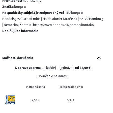
Priehľadnosť
nepriesvitný
Značka
bonprix
Hospodársky subjekt je zodpovedný voči EÚ
bonprix
Handelsgesellschaft mbH | Haldesdorfer Straße 61 | 22179 Hamburg
| Nemecko, Kontakt: https://www.bonprix.sk/pomoc/kontakt/
Doplňujúce informácie
Možnosti doručenia
Doprava zdarma
pri každej objednávke
od 34,99 €
!
Doručenie na adresu
Platobná karta
Platba na dobierku
2,99 €
3,99 €