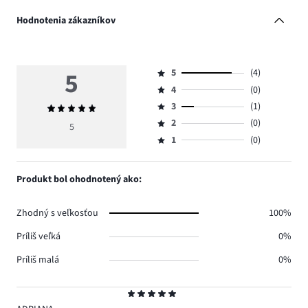
Hodnotenia zákazníkov
5
5
(4)
Hodnotenie
4
(0)
5,
Hodnotenie
počet
3
(1)
Priemerné
4,
Hodnotenie
hlasov
hodnotenie
počet
2
(0)
3,
5
Hodnotenie
4.
5
hlasov
počet
1
(0)
2,
Hodnotenie
0.
hlasov
počet
1,
1.
hlasov
počet
Produkt bol ohodnotený ako:
0.
hlasov
0.
Zhodný s veľkosťou
100%
Príliš veľká
0%
Príliš malá
0%
Hodnotenie
5