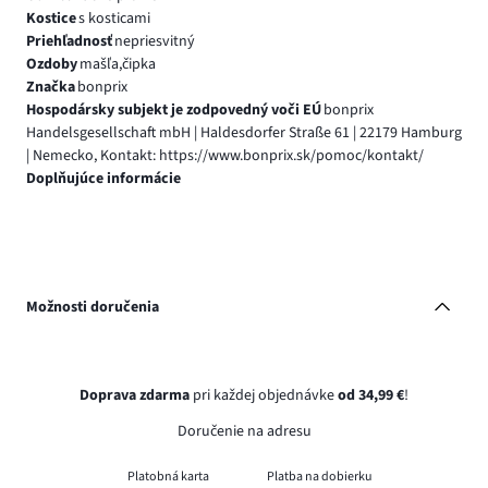
Kostice
s kosticami
Priehľadnosť
nepriesvitný
Ozdoby
mašľa,čipka
Značka
bonprix
Hospodársky subjekt je zodpovedný voči EÚ
bonprix
Handelsgesellschaft mbH | Haldesdorfer Straße 61 | 22179 Hamburg
| Nemecko, Kontakt: https://www.bonprix.sk/pomoc/kontakt/
Doplňujúce informácie
Možnosti doručenia
Doprava zdarma
pri každej objednávke
od 34,99 €
!
Doručenie na adresu
Platobná karta
Platba na dobierku