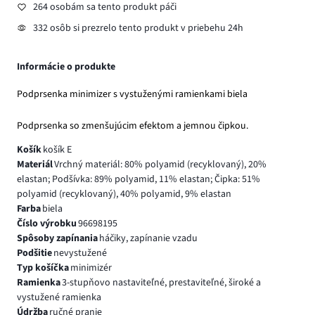
264 osobám sa tento produkt páči
332 osôb si prezrelo tento produkt v priebehu 24h
Informácie o produkte
Podprsenka minimizer s vystuženými ramienkami biela
Podprsenka so zmenšujúcim efektom a jemnou čipkou.
Košík
košík E
Materiál
Vrchný materiál: 80% polyamid (recyklovaný), 20%
elastan; Podšívka: 89% polyamid, 11% elastan; Čipka: 51%
polyamid (recyklovaný), 40% polyamid, 9% elastan
Farba
biela
Číslo výrobku
96698195
Spôsoby zapínania
háčiky, zapínanie vzadu
Podšitie
nevystužené
Typ košíčka
minimizér
Ramienka
3-stupňovo nastaviteľné, prestaviteľné, široké a
vystužené ramienka
Údržba
ručné pranie