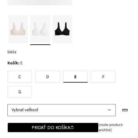
biela
Košík
:
E
C
D
E
F
G
Vybrať veľkosť
[node-product-
PRIDAŤ DO KOŠÍKA
wishlist]