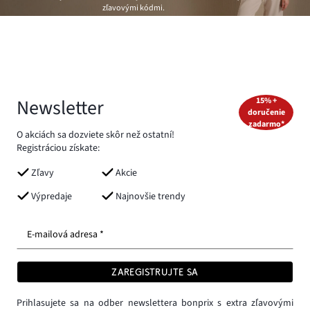
zľavovými kódmi.
Newsletter
15% +
doručenie
zadarmo*
O akciách sa dozviete skôr než ostatní!
Registráciou získate:
Zľavy
Akcie
Výpredaje
Najnovšie trendy
E-mailová adresa *
ZAREGISTRUJTE SA
Prihlasujete sa na odber newslettera bonprix s extra zľavovými