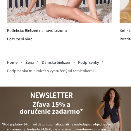
Kollekció: Bielizeň na novú sezónu
Kollek
Pozrite si viac
Pozrit
Home
Žena
Dámska bielizeň
Podprsenky
Podprsenka minimizer s vystuženými ramienkami
NEWSLETTER
Zľava 15% a
doručenie zadarmo*
*Kód je platný 14 dní od dátumu prijatia, platí na nasledujúcu objednávku
v minimálnej hodnote
24,99 €
, nie je možné ho kombinovať s inými