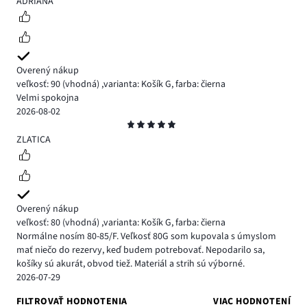
ADRIANA
Overený nákup
veľkosť: 90
(vhodná)
,
varianta: Košík G,
farba: čierna
Velmi spokojna
2026-08-02
Hodnotenie
5
ZLATICA
Overený nákup
veľkosť: 80
(vhodná)
,
varianta: Košík G,
farba: čierna
Normálne nosím 80-85/F. Veľkosť 80G som kupovala s úmyslom
mať niečo do rezervy, keď budem potrebovať. Nepodarilo sa,
košíky sú akurát, obvod tiež. Materiál a strih sú výborné.
2026-07-29
FILTROVAŤ HODNOTENIA
VIAC HODNOTENÍ