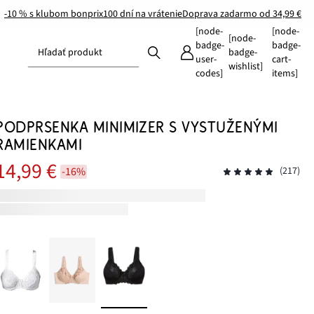
-10 % s klubom bonprix
100 dní na vrátenie
Doprava zadarmo od 34,99 €
[node-
[node-
[node-
badge-
badge-
Hľadať produkt
badge-
user-
cart-
wishlist]
codes]
items]
PODPRSENKA MINIMIZER S VYSTUŽENÝMI
RAMIENKAMI
14,99 €
-16%
(217)