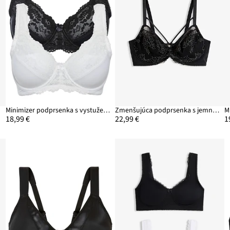
Minimizer podprsenka s vystuženými ramienkami (2 ks)
Zmenšujúca podprsenka s jemnou čipkou
18,99 €
22,99 €
1