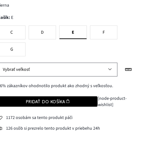
ierna
Košík
:
E
C
D
E
F
G
Vybrať veľkosť
6% zákazníkov ohodnotilo produkt ako zhodný s veľkosťou.
[node-product-
PRIDAŤ DO KOŠÍKA
wishlist]
1172 osobám sa tento produkt páči
126 osôb si prezrelo tento produkt v priebehu 24h