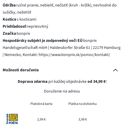
Údržba
ručné pranie, nebieliť, nečistiť (kruh - krížik), nevhodné do
sušičky, nežehliť
Kostice
s kosticami
Priehľadnosť
nepriesvitný
Značka
bonprix
Hospodársky subjekt je zodpovedný voči EÚ
bonprix
Handelsgesellschaft mbH | Haldesdorfer Straße 61 | 22179 Hamburg
| Nemecko, Kontakt: https://www.bonprix.sk/pomoc/kontakt/
Možnosti doručenia
Doprava zdarma
pri každej objednávke
od 34,99 €
!
Doručenie na adresu
Platobná karta
Platba na dobierku
2,99 €
3,99 €