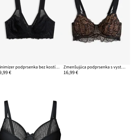
Minimizer podprsenka bez kostíc s vystuženými ramienkami
Zmenšujúca podprsenka s vystuženými ramienkami
9,99 €
16,99 €