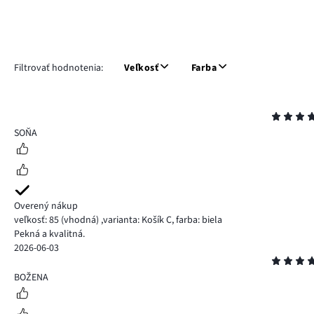
Filtrovať hodnotenia:
Veľkosť
Farba
Hodnotenie
5
SOŇA
Overený nákup
veľkosť: 85
(vhodná)
,
varianta: Košík C,
farba: biela
Pekná a kvalitná.
2026-06-03
Hodnotenie
5
BOŽENA