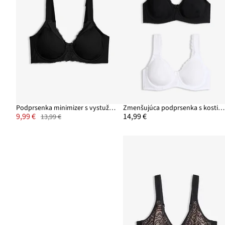
Podprsenka minimizer s vystuženými ramienkami
Zmenšujúca podprsenka s kosticami s bio bavlnou (2 ks v balení)
9,99 €
14,99 €
13,99 €