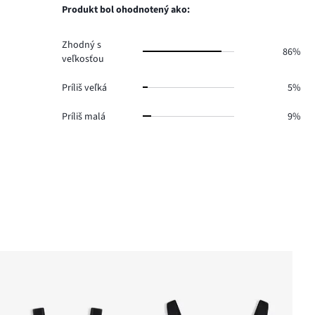
3.
hlasov
Produkt bol ohodnotený ako:
3.
Zhodný s
86%
veľkosťou
Príliš veľká
5%
Príliš malá
9%