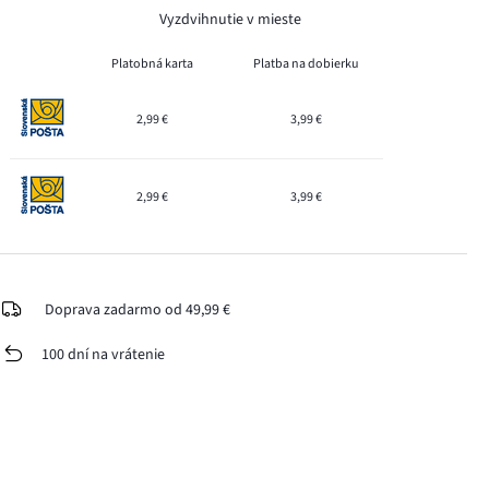
Vyzdvihnutie v mieste
Platobná karta
Platba na dobierku
2,99 €
3,99 €
2,99 €
3,99 €
Doprava zadarmo od 49,99 €
100 dní na vrátenie