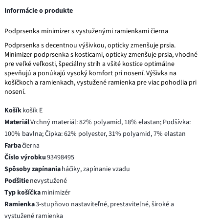
Informácie o produkte
Podprsenka minimizer s vystuženými ramienkami čierna
Podprsenka s decentnou výšivkou, opticky zmenšuje prsia.
Minimizer podprsenka s kosticami, opticky zmenšuje prsia, vhodné
pre veľké veľkosti, špeciálny strih a všité kostice optimálne
spevňujú a ponúkajú vysoký komfort pri nosení. Výšivka na
košíčkoch a ramienkach, vystužené ramienka pre viac pohodlia pri
nosení.
Košík
košík E
Materiál
Vrchný materiál: 82% polyamid, 18% elastan; Podšívka:
100% bavlna; Čipka: 62% polyester, 31% polyamid, 7% elastan
Farba
čierna
Číslo výrobku
93498495
Spôsoby zapínania
háčiky, zapínanie vzadu
Podšitie
nevystužené
Typ košíčka
minimizér
Ramienka
3-stupňovo nastaviteľné, prestaviteľné, široké a
vystužené ramienka