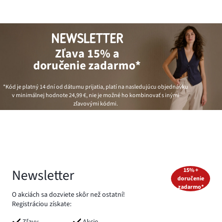
NEWSLETTER
Zľava 15% a
doručenie zadarmo*
*Kód je platný 14 dní od dátumu prijatia, platí na nasledujúcu objednávku
v minimálnej hodnote
24,99 €
, nie je možné ho kombinovať s inými
zľavovými kódmi.
Newsletter
15% +
doručenie
zadarmo*
O akciách sa dozviete skôr než ostatní!
Registráciou získate:
Zľavy
Akcie