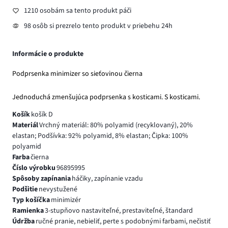
1210 osobám sa tento produkt páči
98 osôb si prezrelo tento produkt v priebehu 24h
Informácie o produkte
Podprsenka minimizer so sieťovinou čierna
Jednoduchá zmenšujúca podprsenka s kosticami. S kosticami.
Košík
košík D
Materiál
Vrchný materiál: 80% polyamid (recyklovaný), 20%
elastan; Podšívka: 92% polyamid, 8% elastan; Čipka: 100%
polyamid
Farba
čierna
Číslo výrobku
96895995
Spôsoby zapínania
háčiky, zapínanie vzadu
Podšitie
nevystužené
Typ košíčka
minimizér
Ramienka
3-stupňovo nastaviteľné, prestaviteľné, štandard
Údržba
ručné pranie, nebieliť, perte s podobnými farbami, nečistiť