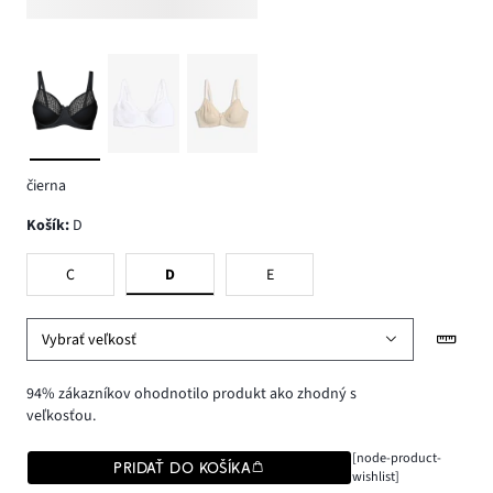
čierna
Košík
:
D
C
D
E
Vybrať veľkosť
94% zákazníkov ohodnotilo produkt ako zhodný s
veľkosťou.
[node-product-
PRIDAŤ DO KOŠÍKA
wishlist]