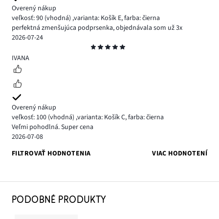
Overený nákup
veľkosť: 90
(vhodná)
,
varianta: Košík E,
farba: čierna
perfektná zmenšujúca podprsenka, objednávala som už 3x
2026-07-24
Hodnotenie
5
IVANA
Overený nákup
veľkosť: 100
(vhodná)
,
varianta: Košík C,
farba: čierna
Veľmi pohodlná. Super cena
2026-07-08
FILTROVAŤ HODNOTENIA
VIAC HODNOTENÍ
PODOBNÉ PRODUKTY