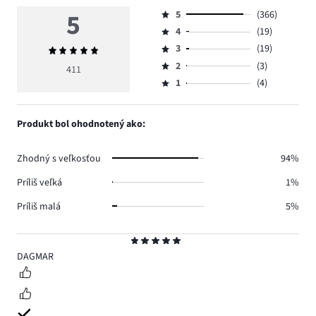
5
5
(366)
Hodnotenie
4
(19)
5,
Hodnotenie
počet
3
(19)
Priemerné
4,
Hodnotenie
hlasov
hodnotenie
počet
2
(3)
3,
411
Hodnotenie
366.
5
hlasov
počet
1
(4)
2,
Hodnotenie
19.
hlasov
počet
1,
19.
hlasov
počet
Produkt bol ohodnotený ako:
3.
hlasov
4.
Zhodný s veľkosťou
94%
Príliš veľká
1%
Príliš malá
5%
Hodnotenie
5
DAGMAR