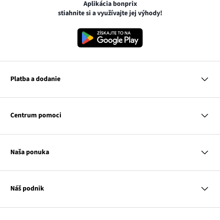
Aplikácia bonprix
stiahnite si a využívajte jej výhody!
Platba a dodanie
MasterCard
VISA
Centrum pomoci
Google pay
Apple pay
Otázky a odpovede
Platba a dodanie
Naša ponuka
Slovenská pošta
Vrátenie a reklamácia
Tabuľka veľkostí
Platba na dobierku
Žena
Klub bonprix
Muž
Katalóg
Náš podnik
Dieťa
Influencers
Dom
Kontakt
Odkaz
O nás
Inšpirácie