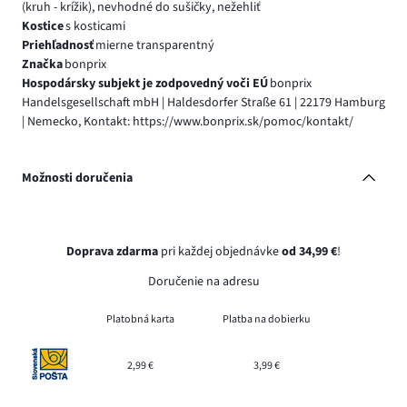
(kruh - krížik), nevhodné do sušičky, nežehliť
Kostice
s kosticami
Priehľadnosť
mierne transparentný
Značka
bonprix
Hospodársky subjekt je zodpovedný voči EÚ
bonprix
Handelsgesellschaft mbH | Haldesdorfer Straße 61 | 22179 Hamburg
| Nemecko, Kontakt: https://www.bonprix.sk/pomoc/kontakt/
Možnosti doručenia
Doprava zdarma
pri každej objednávke
od 34,99 €
!
Doručenie na adresu
Platobná karta
Platba na dobierku
2,99 €
3,99 €