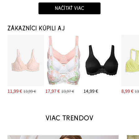
NAČÍTAŤ VIAC
ZÁKAZNÍCI KÚPILI AJ
11,99 €
17,97 €
14,99 €
8,99 €
13,99 €
23,97 €
13
VIAC TRENDOV