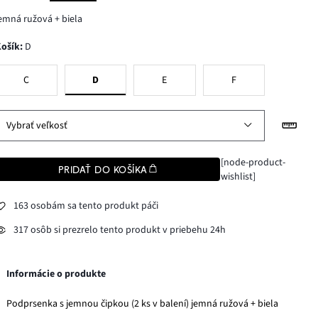
emná ružová + biela
Košík
:
D
C
D
E
F
Vybrať veľkosť
[node-product-
PRIDAŤ DO KOŠÍKA
wishlist]
163 osobám sa tento produkt páči
317 osôb si prezrelo tento produkt v priebehu 24h
Informácie o produkte
Podprsenka s jemnou čipkou (2 ks v balení) jemná ružová + biela