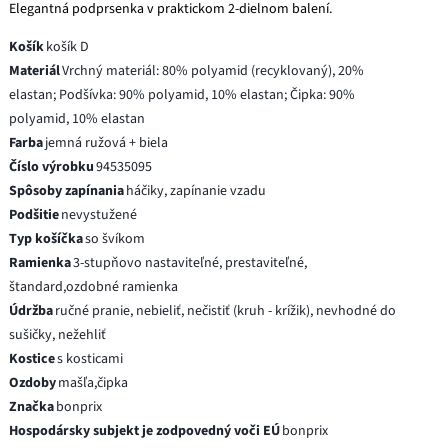
Elegantná podprsenka v praktickom 2-dielnom balení.
Košík
košík D
Materiál
Vrchný materiál: 80% polyamid (recyklovaný), 20%
elastan; Podšívka: 90% polyamid, 10% elastan; Čipka: 90%
polyamid, 10% elastan
Farba
jemná ružová + biela
Číslo výrobku
94535095
Spôsoby zapínania
háčiky, zapínanie vzadu
Podšitie
nevystužené
Typ košíčka
so švíkom
Ramienka
3-stupňovo nastaviteľné, prestaviteľné,
štandard,ozdobné ramienka
Údržba
ručné pranie, nebieliť, nečistiť (kruh - krížik), nevhodné do
sušičky, nežehliť
Kostice
s kosticami
Ozdoby
mašľa,čipka
Značka
bonprix
Hospodársky subjekt je zodpovedný voči EÚ
bonprix