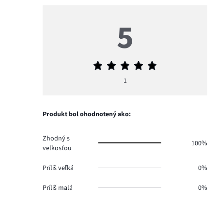
5
Priemerné
hodnotenie
1
5
Produkt bol ohodnotený ako:
Zhodný s
100%
veľkosťou
Príliš veľká
0%
Príliš malá
0%