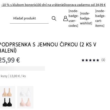
-10 % s klubom bonprix
100 dní na vrátenie
Doprava zadarmo od 34,99 €
[node-
[node-
[node-
badge-
badge-
Hľadať produkt
badge-
user-
cart-
wishlist]
codes]
items]
PODPRSENKA S JEMNOU ČIPKOU (2 KS V
BALENÍ)
25,99 €
(1)
 kusy | 13,00 € / ks