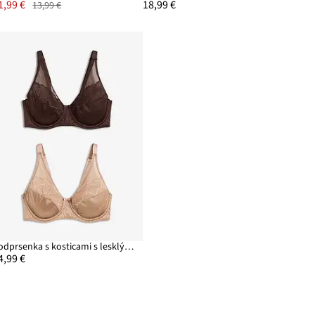
1,99 €
18,99 €
13,99 €
Podprsenka s kosticami s lesklým efektom (2 ks v balení)
4,99 €