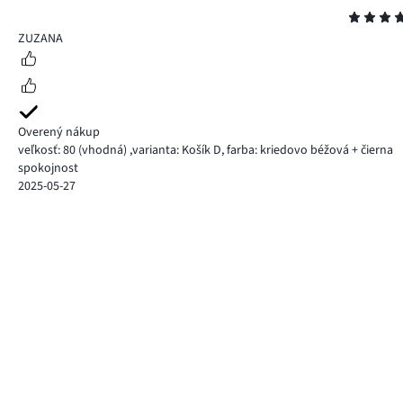
Hodnotenie
5
ZUZANA
Overený nákup
veľkosť: 80
(vhodná)
,
varianta: Košík D,
farba: kriedovo béžová + čierna
spokojnost
2025-05-27