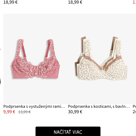
18,99 €
18,99 €
1
Podprsenka s vystuženými ramienkami
Podprsenka s kosticami, s bavlnou (3 ks)
9,99 €
30,99 €
2
13,99 €
NAČÍTAŤ VIAC