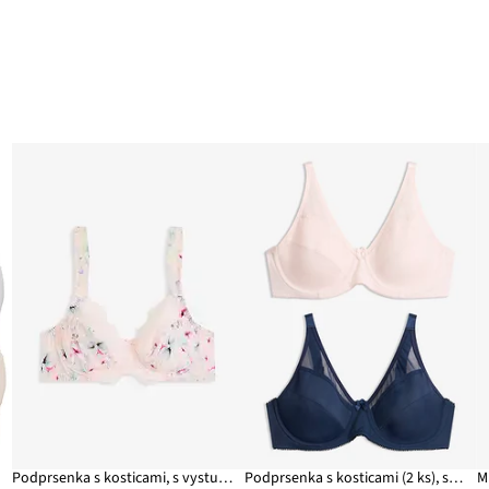
í)
Podprsenka s kosticami, s vystuženými ramienkami
Podprsenka s kosticami (2 ks), so sieťovinou