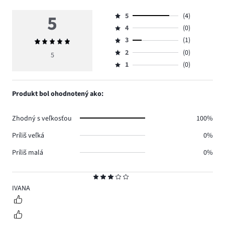
5
5
(4)
Hodnotenie
4
(0)
5,
Hodnotenie
počet
3
(1)
Priemerné
4,
Hodnotenie
hlasov
hodnotenie
počet
2
(0)
3,
5
Hodnotenie
4.
5
hlasov
počet
1
(0)
2,
Hodnotenie
0.
hlasov
počet
1,
1.
hlasov
počet
Produkt bol ohodnotený ako:
0.
hlasov
0.
Zhodný s veľkosťou
100%
Príliš veľká
0%
Príliš malá
0%
Hodnotenie
3
IVANA