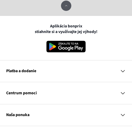
Aplikácia bonprix
stiahnite si a využívajte jej výhody!
Platba a dodanie
MasterCard
VISA
Centrum pomoci
Google pay
Apple pay
Otázky a odpovede
Platba a dodanie
Naša ponuka
Slovenská pošta
Vrátenie a reklamácia
Tabuľka veľkostí
Platba na dobierku
Žena
Klub bonprix