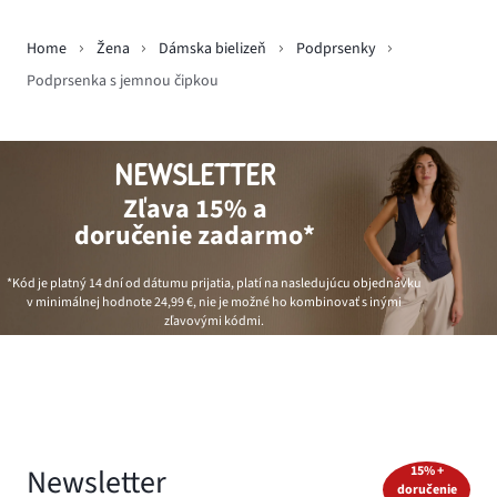
Home
Žena
Dámska bielizeň
Podprsenky
Podprsenka s jemnou čipkou
NEWSLETTER
Zľava 15% a
doručenie zadarmo*
*Kód je platný 14 dní od dátumu prijatia, platí na nasledujúcu objednávku
v minimálnej hodnote
24,99 €
, nie je možné ho kombinovať s inými
zľavovými kódmi.
Newsletter
15% +
doručenie