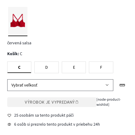
červená salsa
Košík
:
C
C
D
E
F
Vybrať veľkosť
[node-product-
VÝROBOK JE VYPREDANÝ
wishlist]
25 osobám sa tento produkt páči
6 osôb si prezrelo tento produkt v priebehu 24h