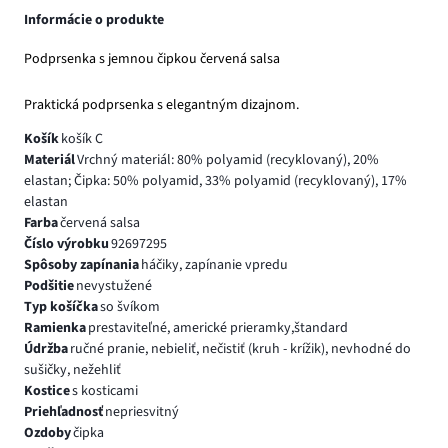
Informácie o produkte
Podprsenka s jemnou čipkou červená salsa
Praktická podprsenka s elegantným dizajnom.
Košík
košík C
Materiál
Vrchný materiál: 80% polyamid (recyklovaný), 20%
elastan; Čipka: 50% polyamid, 33% polyamid (recyklovaný), 17%
elastan
Farba
červená salsa
Číslo výrobku
92697295
Spôsoby zapínania
háčiky, zapínanie vpredu
Podšitie
nevystužené
Typ košíčka
so švíkom
Ramienka
prestaviteľné, americké prieramky,štandard
Údržba
ručné pranie, nebieliť, nečistiť (kruh - krížik), nevhodné do
sušičky, nežehliť
Kostice
s kosticami
Priehľadnosť
nepriesvitný
Ozdoby
čipka