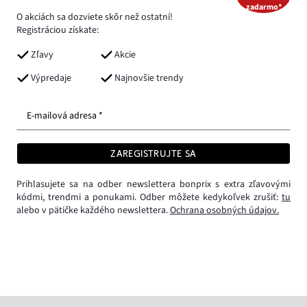
zadarmo*
O akciách sa dozviete skôr než ostatní!
Registráciou získate:
Zľavy
Akcie
Výpredaje
Najnovšie trendy
E-mailová adresa *
ZAREGISTRUJTE SA
Prihlasujete sa na odber newslettera bonprix s extra zľavovými
kódmi, trendmi a ponukami. Odber môžete kedykoľvek zrušiť:
tu
alebo v pätičke každého newslettera.
Ochrana osobných údajov.