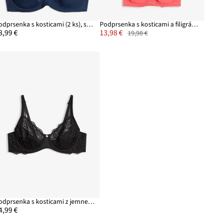
Podprsenka s kosticami (2 ks), so sieťovinou
Podprsenka s kosticami a filigránskou čipkou (2 ks v balení)
8,99 €
13,98 €
19,98 €
Podprsenka s kosticami z jemnej čipky
4,99 €