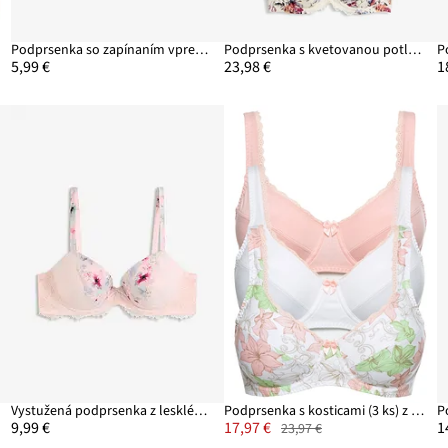
í)
Podprsenka so zapínaním vpredu, z jemnej čipky
Podprsenka s kvetovanou potlačou (2 ks v balení)
5,99 €
23,98 €
1
u
Vystužená podprsenka z lesklého materiálu
Podprsenka s kosticami (3 ks) z bavlny
9,99 €
17,97 €
1
23,97 €