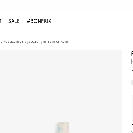
M
SALE
#BONPRIX
s kosticami, s vystuženými ramienkami
s