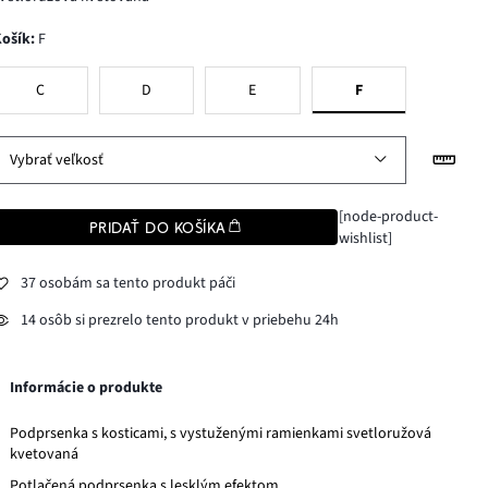
Košík
:
F
C
D
E
F
Vybrať veľkosť
[node-product-
PRIDAŤ DO KOŠÍKA
wishlist]
37 osobám sa tento produkt páči
14 osôb si prezrelo tento produkt v priebehu 24h
Informácie o produkte
Podprsenka s kosticami, s vystuženými ramienkami svetloružová
kvetovaná
Potlačená podprsenka s lesklým efektom.