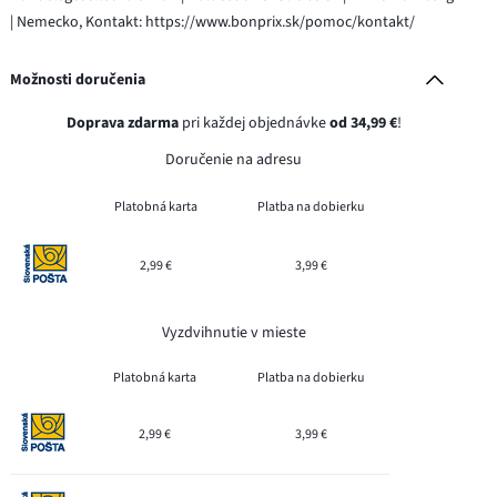
| Nemecko, Kontakt: https://www.bonprix.sk/pomoc/kontakt/
Možnosti doručenia
Doprava zdarma
pri každej objednávke
od 34,99 €
!
Doručenie na adresu
Platobná karta
Platba na dobierku
2,99 €
3,99 €
Vyzdvihnutie v mieste
Platobná karta
Platba na dobierku
2,99 €
3,99 €