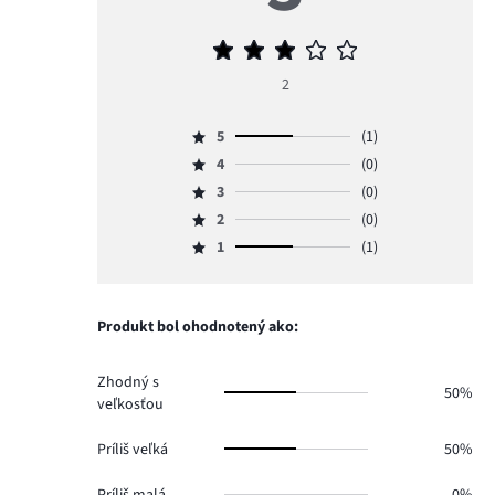
Priemerné
hodnotenie
2
3
5
(1)
Hodnotenie
4
(0)
5,
Hodnotenie
počet
3
(0)
4,
Hodnotenie
hlasov
počet
2
(0)
3,
Hodnotenie
1.
hlasov
počet
1
(1)
2,
Hodnotenie
0.
hlasov
počet
1,
0.
hlasov
počet
0.
hlasov
Produkt bol ohodnotený ako:
1.
Zhodný s
50%
veľkosťou
Príliš veľká
50%
Príliš malá
0%