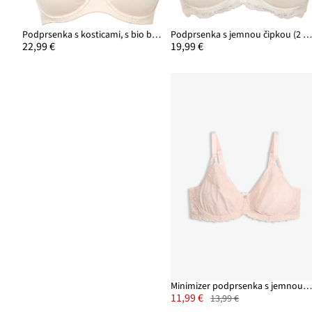
Podprsenka s kosticami, s bio bavlnou (3 ks)
Podprsenka s jemnou čipkou (2 ks v balen
22,99 €
19,99 €
Minimizer podprsenka s jemnou čipko
11,99 €
13,99 €