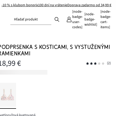
-10 % s klubom bonprix
100 dní na vrátenie
Doprava zadarmo od 34,99 €
[node-
[node-
[node-
badge-
badge-
Hľadať produkt
badge-
user-
cart-
wishlist]
codes]
items]
PODPRSENKA S KOSTICAMI, S VYSTUŽENÝMI
RAMIENKAMI
18,99 €
(2)
vetloružová kvetovaná