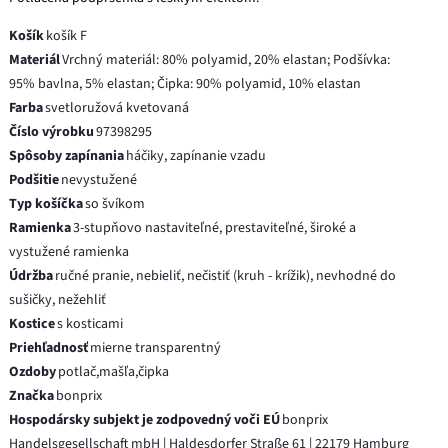
Košík
košík F
Materiál
Vrchný materiál: 80% polyamid, 20% elastan; Podšívka:
95% bavlna, 5% elastan; Čipka: 90% polyamid, 10% elastan
Farba
svetloružová kvetovaná
Číslo výrobku
97398295
Spôsoby zapínania
háčiky, zapínanie vzadu
Podšitie
nevystužené
Typ košíčka
so švíkom
Ramienka
3-stupňovo nastaviteľné, prestaviteľné, široké a
vystužené ramienka
Údržba
ručné pranie, nebieliť, nečistiť (kruh - krížik), nevhodné do
sušičky, nežehliť
Kostice
s kosticami
Priehľadnosť
mierne transparentný
Ozdoby
potlač,mašľa,čipka
Značka
bonprix
Hospodársky subjekt je zodpovedný voči EÚ
bonprix
Handelsgesellschaft mbH | Haldesdorfer Straße 61 | 22179 Hamburg