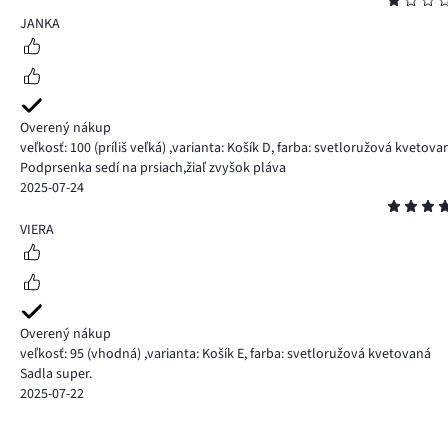
Hodnotenie
1
JANKA
Overený nákup
veľkosť: 100
(príliš veľká)
,
varianta: Košík D,
farba: svetloružová kvetova
Podprsenka sedí na prsiach,žiaľ zvyšok pláva
2025-07-24
Hodnotenie
5
VIERA
Overený nákup
veľkosť: 95
(vhodná)
,
varianta: Košík E,
farba: svetloružová kvetovaná
Sadla super.
2025-07-22