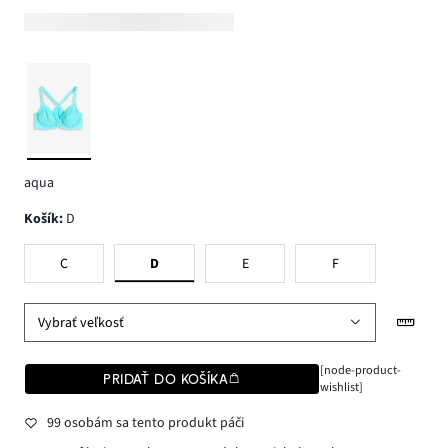
aqua
Košík
:
D
C
D
E
F
Vybrať veľkosť
[node-product-
PRIDAŤ DO KOŠÍKA
wishlist]
99 osobám sa tento produkt páči