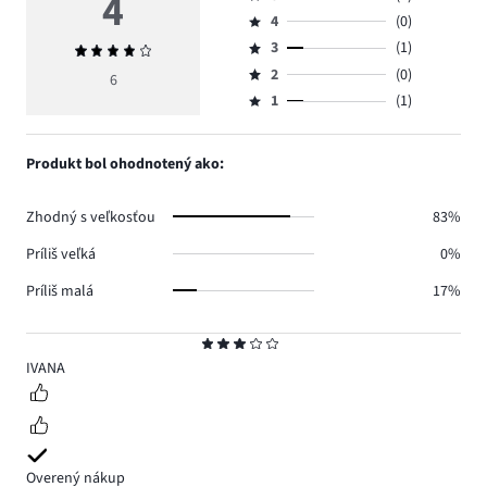
4
Hodnotenie
4
(0)
5,
Hodnotenie
počet
3
(1)
Priemerné
4,
Hodnotenie
hlasov
hodnotenie
počet
2
(0)
3,
6
Hodnotenie
4.
4
hlasov
počet
1
(1)
2,
Hodnotenie
0.
hlasov
počet
1,
1.
hlasov
počet
Produkt bol ohodnotený ako:
0.
hlasov
1.
Zhodný s veľkosťou
83%
Príliš veľká
0%
Príliš malá
17%
Hodnotenie
3
IVANA
Overený nákup