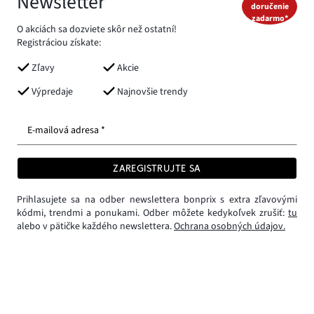
Newsletter
doručenie
zadarmo*
O akciách sa dozviete skôr než ostatní!
Registráciou získate:
Zľavy
Akcie
Výpredaje
Najnovšie trendy
E-mailová adresa *
ZAREGISTRUJTE SA
Prihlasujete sa na odber newslettera bonprix s extra zľavovými
kódmi, trendmi a ponukami. Odber môžete kedykoľvek zrušiť:
tu
alebo v pätičke každého newslettera.
Ochrana osobných údajov.