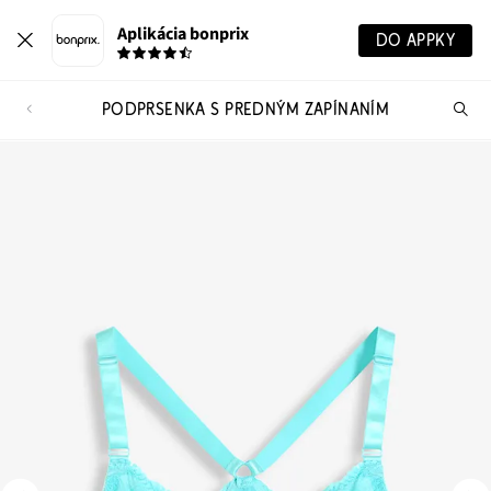
Aplikácia bonprix
DO APPKY
PODPRSENKA S PREDNÝM ZAPÍNANÍM
Hľ
pr