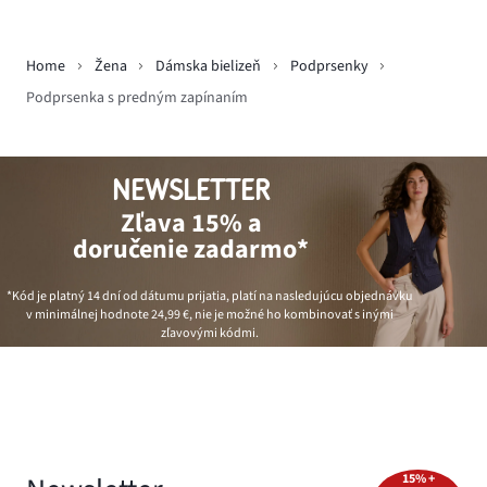
Home
Žena
Dámska bielizeň
Podprsenky
Podprsenka s predným zapínaním
NEWSLETTER
Zľava 15% a
doručenie zadarmo*
*Kód je platný 14 dní od dátumu prijatia, platí na nasledujúcu objednávku
v minimálnej hodnote
24,99 €
, nie je možné ho kombinovať s inými
zľavovými kódmi.
15% +