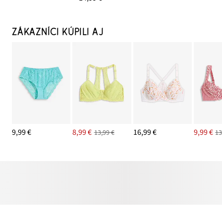
ZÁKAZNÍCI KÚPILI AJ
9,99 €
8,99 €
16,99 €
9,99 €
13,99 €
13