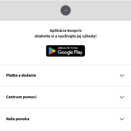
Aplikácia bonprix
stiahnite si a využívajte jej výhody!
Platba a dodanie
MasterCard
VISA
Centrum pomoci
Google pay
Apple pay
Otázky a odpovede
Platba a dodanie
Naša ponuka
Slovenská pošta
Vrátenie a reklamácia
Tabuľka veľkostí
Platba na dobierku