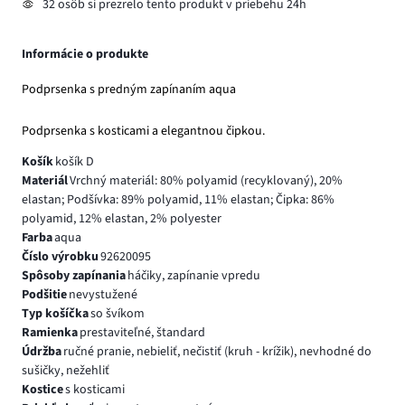
32 osôb si prezrelo tento produkt v priebehu 24h
Informácie o produkte
Podprsenka s predným zapínaním aqua
Podprsenka s kosticami a elegantnou čipkou.
Košík
košík D
Materiál
Vrchný materiál: 80% polyamid (recyklovaný), 20%
elastan; Podšívka: 89% polyamid, 11% elastan; Čipka: 86%
polyamid, 12% elastan, 2% polyester
Farba
aqua
Číslo výrobku
92620095
Spôsoby zapínania
háčiky, zapínanie vpredu
Podšitie
nevystužené
Typ košíčka
so švíkom
Ramienka
prestaviteľné, štandard
Údržba
ručné pranie, nebieliť, nečistiť (kruh - krížik), nevhodné do
sušičky, nežehliť
Kostice
s kosticami