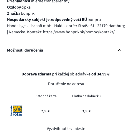
Priehľadnosť
mierne transparentný
Ozdoby
čipka
Značka
bonprix
Hospodársky subjekt je zodpovedný voči EÚ
bonprix
Handelsgesellschaft mbH | Haldesdorfer Straße 61 | 22179 Hamburg
| Nemecko, Kontakt: https://www.bonprix.sk/pomoc/kontakt/
Možnosti doručenia
Doprava zdarma
pri každej objednávke
od 34,99 €
!
Doručenie na adresu
Platobná karta
Platba na dobierku
2,99 €
3,99 €
Vyzdvihnutie v mieste