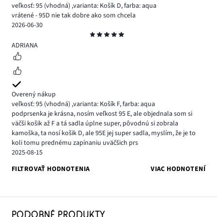
veľkosť: 95
(vhodná)
,
varianta: Košík D,
farba: aqua
vrátené - 95D nie tak dobre ako som chcela
2026-06-30
Hodnotenie
5
ADRIANA
Overený nákup
veľkosť: 95
(vhodná)
,
varianta: Košík F,
farba: aqua
podprsenka je krásna, nosím veľkost 95 E, ale objednala som si
väčši košik až F a tá sadla úplne super, pôvodnú si zobrala
kamoška, ta nosí košik D, ale 95E jej super sadla, myslím, že je to
koli tomu prednému zapínaniu uväčšich prs
2025-08-15
FILTROVAŤ HODNOTENIA
VIAC HODNOTENÍ
PODOBNÉ PRODUKTY