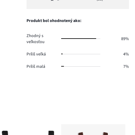
2,
Hodnotenie
45.
hlasov
počet
1,
34.
hlasov
počet
25.
hlasov
Produkt bol ohodnotený ako:
22.
Zhodný s
89%
veľkosťou
Príliš veľká
4%
Príliš malá
7%