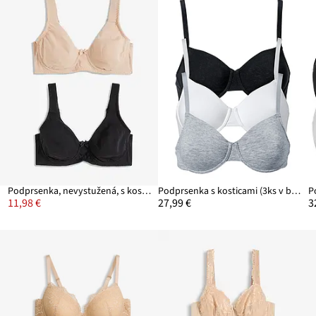
Podprsenka, nevystužená, s kosticami s bio bavlnou (2 ks v balení)
Podprsenka s kosticami (3ks v balení) bio bavlna
11,98 €
27,99 €
3