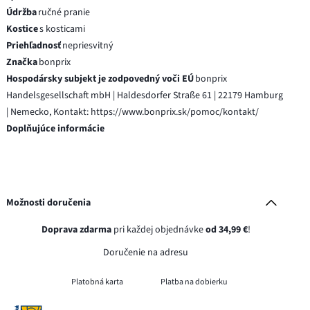
Údržba
ručné pranie
Kostice
s kosticami
Priehľadnosť
nepriesvitný
Značka
bonprix
Hospodársky subjekt je zodpovedný voči EÚ
bonprix
Handelsgesellschaft mbH | Haldesdorfer Straße 61 | 22179 Hamburg
| Nemecko, Kontakt: https://www.bonprix.sk/pomoc/kontakt/
Doplňujúce informácie
Možnosti doručenia
Doprava zdarma
pri každej objednávke
od 34,99 €
!
Doručenie na adresu
Platobná karta
Platba na dobierku