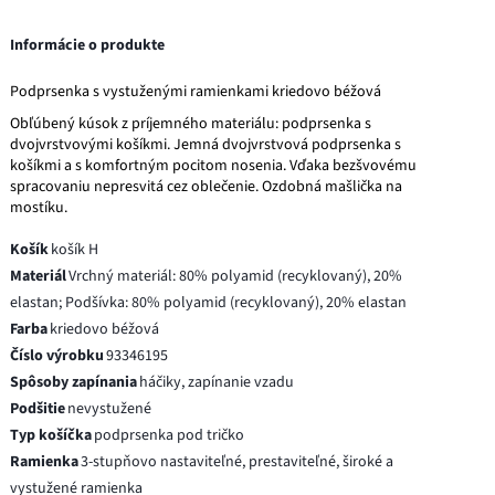
Informácie o produkte
Podprsenka s vystuženými ramienkami kriedovo béžová
Obľúbený kúsok z príjemného materiálu: podprsenka s
dvojvrstvovými košíkmi. Jemná dvojvrstvová podprsenka s
košíkmi a s komfortným pocitom nosenia. Vďaka bezšvovému
spracovaniu nepresvitá cez oblečenie. Ozdobná mašlička na
mostíku.
Košík
košík H
Materiál
Vrchný materiál: 80% polyamid (recyklovaný), 20%
elastan; Podšívka: 80% polyamid (recyklovaný), 20% elastan
Farba
kriedovo béžová
Číslo výrobku
93346195
Spôsoby zapínania
háčiky, zapínanie vzadu
Podšitie
nevystužené
Typ košíčka
podprsenka pod tričko
Ramienka
3-stupňovo nastaviteľné, prestaviteľné, široké a
vystužené ramienka