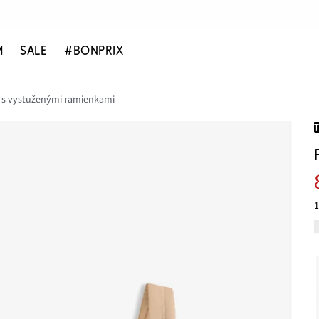
M
SALE
#BONPRIX
 s vystuženými ramienkami
1