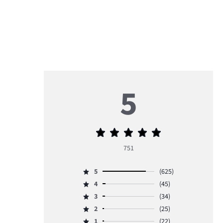
5
Priemerné
hodnotenie
751
5
5
(625)
Hodnotenie
4
(45)
5,
Hodnotenie
počet
3
(34)
4,
Hodnotenie
hlasov
počet
2
(25)
3,
Hodnotenie
625.
hlasov
počet
1
(22)