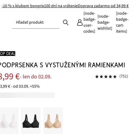
-10 % s klubom bonprix
100 dní na vrátenie
Doprava zadarmo od 34,99 €
[node-
[node-
[node-
badge-
badge-
Hľadať produkt
badge-
user-
cart-
wishlist]
codes]
items]
TOP DEAL
PODPRSENKA S VYSTUŽENÝMI RAMIENKAMI
8,99 €
- len do 02.09.
(751)
3,99 € - od 03.09. +55%