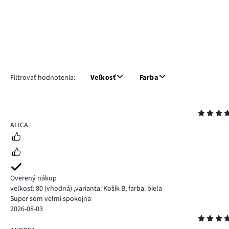
Filtrovať hodnotenia:
Veľkosť
Farba
Hodnotenie
5
ALICA
Overený nákup
veľkosť: 80
(vhodná)
,
varianta: Košík B,
farba: biela
Super som velmi spokojna
2026-08-03
Hodnotenie
4