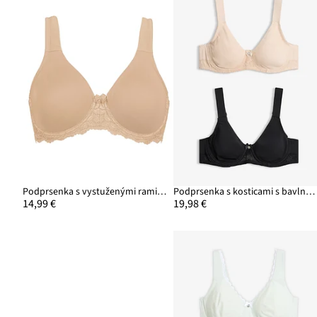
Podprsenka s vystuženými ramienkami
Podprsenka s kosticami s bavlnou a čipkou (2 ks v balení)
14,99 €
19,98 €