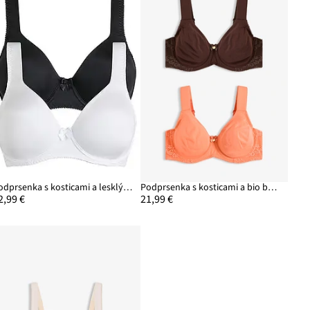
Podprsenka s kosticami a lesklým efektom (2 ks)
Podprsenka s kosticami a bio bavlnou (2 ks)
2,99 €
21,99 €