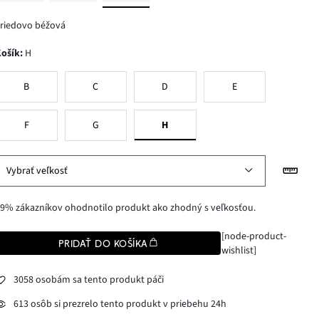
riedovo béžová
Košík
:
H
B
C
D
E
F
G
H
Vybrať veľkosť
9% zákazníkov ohodnotilo produkt ako zhodný s veľkosťou.
[node-product-
PRIDAŤ DO KOŠÍKA
wishlist]
3058 osobám sa tento produkt páči
613 osôb si prezrelo tento produkt v priebehu 24h