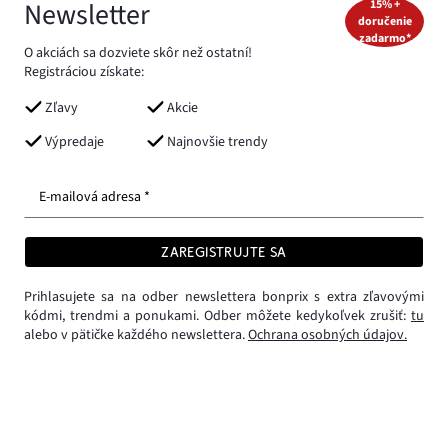
Newsletter
15% +
doručenie
zadarmo*
O akciách sa dozviete skôr než ostatní!
Registráciou získate:
Zľavy
Akcie
Výpredaje
Najnovšie trendy
E-mailová adresa *
ZAREGISTRUJTE SA
Prihlasujete sa na odber newslettera bonprix s extra zľavovými
kódmi, trendmi a ponukami. Odber môžete kedykoľvek zrušiť:
tu
alebo v pätičke každého newslettera.
Ochrana osobných údajov.