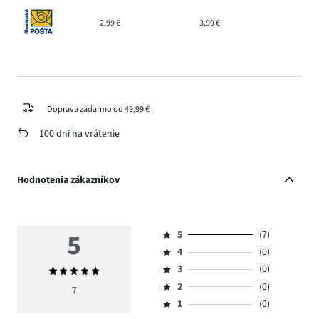
2,99 €
3,99 €
Doprava zadarmo od 49,99 €
100 dní na vrátenie
Hodnotenia zákazníkov
5
5
(7)
Hodnotenie
4
(0)
5,
Hodnotenie
počet
3
(0)
Priemerné
4,
Hodnotenie
hlasov
hodnotenie
počet
2
(0)
3,
7
Hodnotenie
7.
5
hlasov
počet
1
(0)
2,
Hodnotenie
0.
hlasov