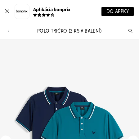
Aplikácia bonprix
DO APPKY
POLO TRIČKO (2 KS V BALENÍ)
Hľ
pr