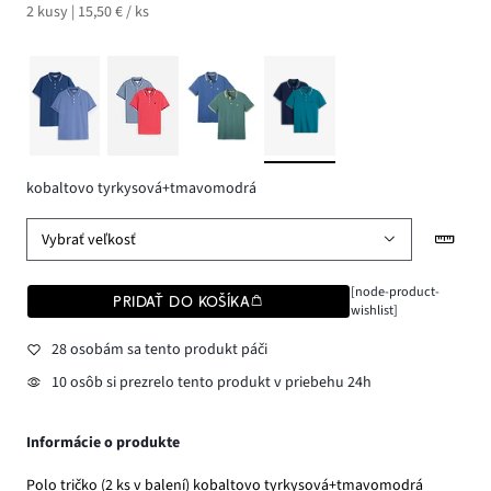
2 kusy | 15,50 € / ks
kobaltovo tyrkysová+tmavomodrá
Vybrať veľkosť
[node-product-
PRIDAŤ DO KOŠÍKA
wishlist]
28 osobám sa tento produkt páči
10 osôb si prezrelo tento produkt v priebehu 24h
Informácie o produkte
Polo tričko (2 ks v balení) kobaltovo tyrkysová+tmavomodrá