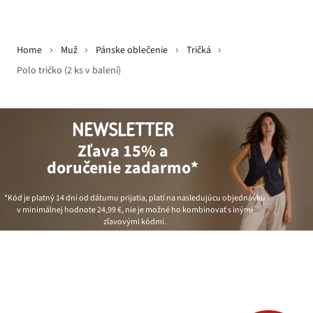
Home
Muž
Pánske oblečenie
Tričká
Polo tričko (2 ks v balení)
NEWSLETTER
Zľava 15% a
doručenie zadarmo*
*Kód je platný 14 dní od dátumu prijatia, platí na nasledujúcu objednávku
v minimálnej hodnote
24,99 €
, nie je možné ho kombinovať s inými
zľavovými kódmi.