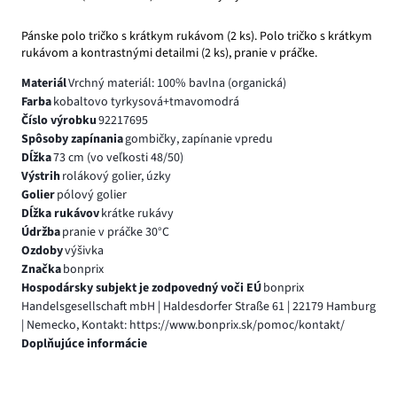
Pánske polo tričko s krátkym rukávom (2 ks). Polo tričko s krátkym
rukávom a kontrastnými detailmi (2 ks), pranie v práčke.
Materiál
Vrchný materiál: 100% bavlna (organická)
Farba
kobaltovo tyrkysová+tmavomodrá
Číslo výrobku
92217695
Spôsoby zapínania
gombičky, zapínanie vpredu
Dĺžka
73 cm (vo veľkosti 48/50)
Výstrih
rolákový golier, úzky
Golier
pólový golier
Dĺžka rukávov
krátke rukávy
Údržba
pranie v práčke 30°C
Ozdoby
výšivka
Značka
bonprix
Hospodársky subjekt je zodpovedný voči EÚ
bonprix
Handelsgesellschaft mbH | Haldesdorfer Straße 61 | 22179 Hamburg
| Nemecko, Kontakt: https://www.bonprix.sk/pomoc/kontakt/
Doplňujúce informácie