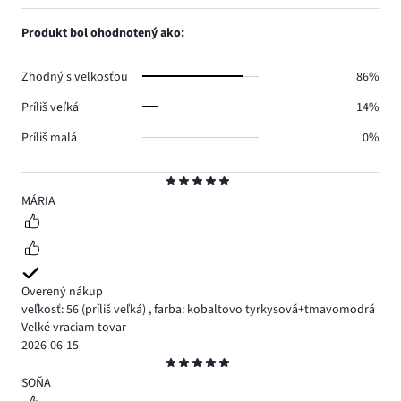
počet
1,
0.
hlasov
počet
Produkt bol ohodnotený ako:
0.
hlasov
0.
Zhodný s veľkosťou
86%
Príliš veľká
14%
Príliš malá
0%
Hodnotenie
5
MÁRIA
Overený nákup
veľkosť: 56
(príliš veľká)
,
farba: kobaltovo tyrkysová+tmavomodrá
Velké vraciam tovar
2026-06-15
Hodnotenie
5
SOŇA