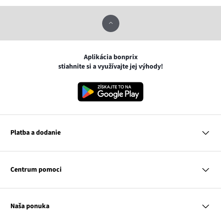
Aplikácia bonprix
stiahnite si a využívajte jej výhody!
Platba a dodanie
MasterCard
VISA
Centrum pomoci
Google pay
Apple pay
Otázky a odpovede
Platba a dodanie
Naša ponuka
Slovenská pošta
Vrátenie a reklamácia