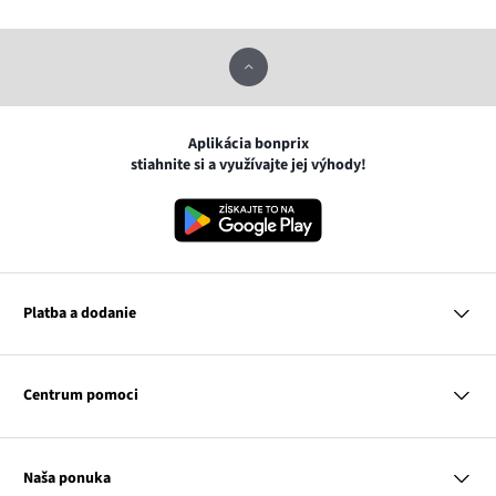
Aplikácia bonprix
stiahnite si a využívajte jej výhody!
Platba a dodanie
MasterCard
VISA
Centrum pomoci
Google pay
Apple pay
Otázky a odpovede
Platba a dodanie
Naša ponuka
Slovenská pošta
Vrátenie a reklamácia