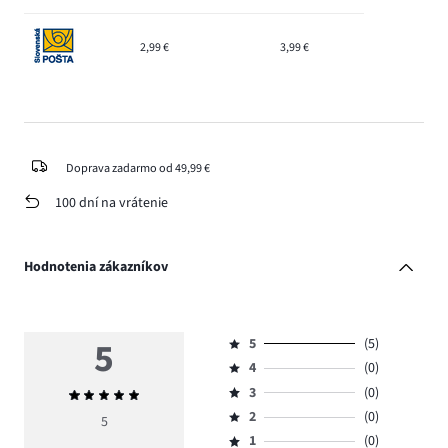
2,99 €
3,99 €
Doprava zadarmo od 49,99 €
100 dní na vrátenie
Hodnotenia zákazníkov
5
5
(5)
Hodnotenie
4
(0)
5,
Hodnotenie
počet
3
(0)
Priemerné
4,
Hodnotenie
hlasov
hodnotenie
počet
2
(0)
3,
5
Hodnotenie
5.
5
hlasov
počet
1
(0)
2,