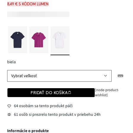
8,49 € s kódom LUMEN
biela
Vybrať veľkosť
[node-product-
PRIDAŤ DO KOŠÍKA
wishlist]
64 osobám sa tento produkt páči
61 osôb si prezrelo tento produkt v priebehu 24h
Informácie o produkte