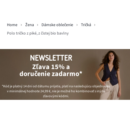
Home
Žena
Dámske oblečenie
Tričká
Polo tričko z piké, z čistej bio bavlny
NEWSLETTER
Zľava 15% a
doručenie zadarmo*
*Kód je platný 14 dní od dátumu prijatia, platí na nasledujúcu objednávku
v minimálnej hodnote
24,99 €
, nie je možné ho kombinovať s inými
zľavovými kódmi.