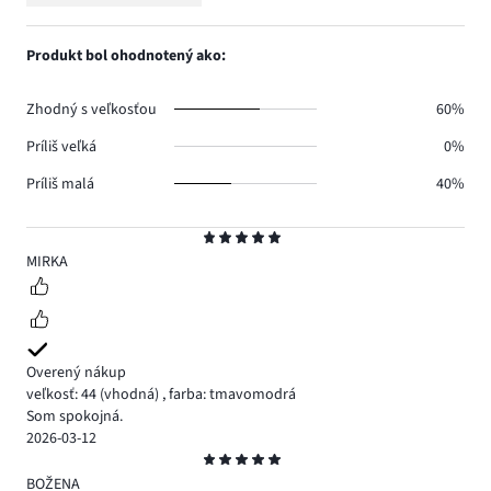
Hodnotenie
0.
hlasov
počet
1,
0.
hlasov
počet
Produkt bol ohodnotený ako:
0.
hlasov
0.
Zhodný s veľkosťou
60%
Príliš veľká
0%
Príliš malá
40%
Hodnotenie
5
MIRKA
Overený nákup
veľkosť: 44
(vhodná)
,
farba: tmavomodrá
Som spokojná.
2026-03-12
Hodnotenie
5
BOŽENA