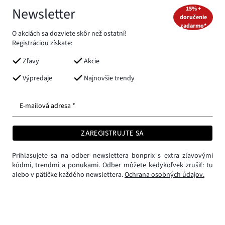
Newsletter
15% +
doručenie
zadarmo*
O akciách sa dozviete skôr než ostatní!
Registráciou získate:
Zľavy
Akcie
Výpredaje
Najnovšie trendy
E-mailová adresa *
ZAREGISTRUJTE SA
Prihlasujete sa na odber newslettera bonprix s extra zľavovými
kódmi, trendmi a ponukami. Odber môžete kedykoľvek zrušiť:
tu
alebo v pätičke každého newslettera.
Ochrana osobných údajov.