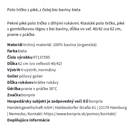
Polo tričko z piké, z čistej bio bavlny biela
Pekné piké polo tričko s dlhými rukávmi. Klasické polo tirčko, piké
s gombičkovou légou z bio bavlny, dĺžka vo veľ. 40/42 cca 62 cm,
pranie v práčke.
Materiál
Vrchný materiál: 100% bavlna (organická)
Farba
biela
Číslo výrobku
97137595
Dĺžka
62 cm (vo veľkosti 40/42)
Výstrih
V-výstrih, normálny
Golier
pólový golier
Dĺžka rukávov
krátke rukávy
Údržba
pranie v práčke 30°C
Značka
bonprix
Hospodársky subjekt je zodpovedný voči EÚ
bonprix
Handelsgesellschaft mbH | Haldesdorfer Straße 61 | 22179 Hamburg
| Nemecko, Kontakt: https://www.bonprix.sk/pomoc/kontakt/
Doplňujúce informácie