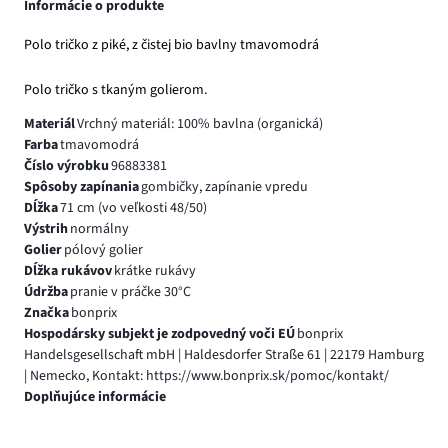
Informácie o produkte
Polo tričko z piké, z čistej bio bavlny tmavomodrá
Polo tričko s tkaným golierom.
Materiál
Vrchný materiál: 100% bavlna (organická)
Farba
tmavomodrá
Číslo výrobku
96883381
Spôsoby zapínania
gombičky, zapínanie vpredu
Dĺžka
71 cm (vo veľkosti 48/50)
Výstrih
normálny
Golier
pólový golier
Dĺžka rukávov
krátke rukávy
Údržba
pranie v práčke 30°C
Značka
bonprix
Hospodársky subjekt je zodpovedný voči EÚ
bonprix
Handelsgesellschaft mbH | Haldesdorfer Straße 61 | 22179 Hamburg
| Nemecko, Kontakt: https://www.bonprix.sk/pomoc/kontakt/
Doplňujúce informácie