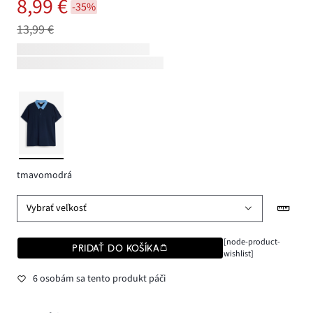
8,99 €
-35%
13,99 €
tmavomodrá
Vybrať veľkosť
[node-product-
PRIDAŤ DO KOŠÍKA
wishlist]
6 osobám sa tento produkt páči