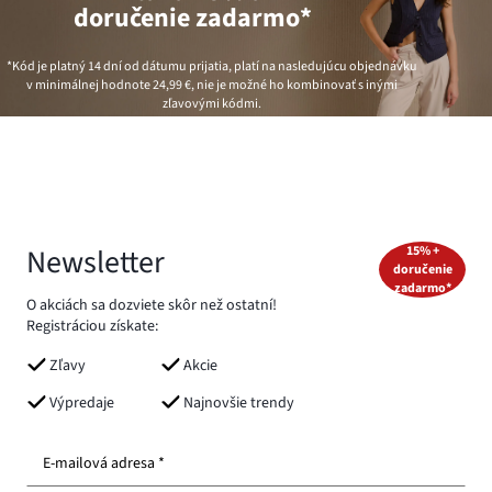
doručenie zadarmo*
*Kód je platný 14 dní od dátumu prijatia, platí na nasledujúcu objednávku
v minimálnej hodnote
24,99 €
, nie je možné ho kombinovať s inými
zľavovými kódmi.
Newsletter
15% +
doručenie
zadarmo*
O akciách sa dozviete skôr než ostatní!
Registráciou získate:
Zľavy
Akcie
Výpredaje
Najnovšie trendy
E-mailová adresa *