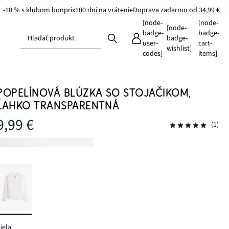
-10 % s klubom bonprix
100 dní na vrátenie
Doprava zadarmo od 34,99 €
[node-
[node-
[node-
badge-
badge-
Hľadať produkt
badge-
user-
cart-
wishlist]
codes]
items]
POPELÍNOVÁ BLÚZKA SO STOJAČIKOM,
ĽAHKO TRANSPARENTNÁ
9,99 €
(1)
iela