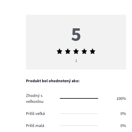
5
Priemerné
hodnotenie
1
5
Produkt bol ohodnotený ako:
Zhodný s
100%
veľkosťou
Príliš veľká
0%
Príliš malá
0%