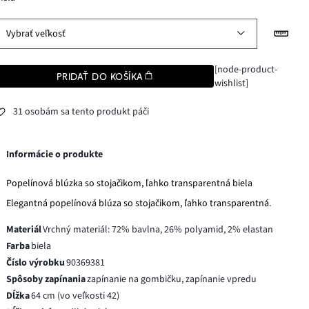
Vybrať veľkosť
[node-product-
PRIDAŤ DO KOŠÍKA
wishlist]
31 osobám sa tento produkt páči
Informácie o produkte
Popelínová blúzka so stojačikom, ľahko transparentná biela
Elegantná popelínová blúza so stojačikom, ľahko transparentná.
Materiál
Vrchný materiál: 72% bavlna, 26% polyamid, 2% elastan
Farba
biela
Číslo výrobku
90369381
Spôsoby zapínania
zapínanie na gombičku, zapínanie vpredu
Dĺžka
64 cm (vo veľkosti 42)