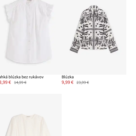
ahká blúzka bez rukávov
Blúzka
3,99 €
9,99 €
14,99 €
23,99 €