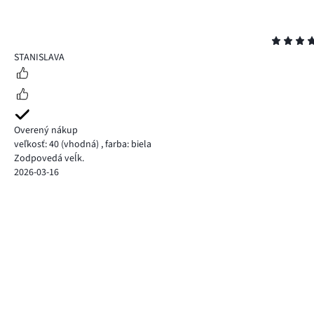
Hodnotenie
5
STANISLAVA
Overený nákup
veľkosť: 40
(vhodná)
,
farba: biela
Zodpovedá veĺk.
2026-03-16