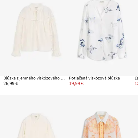
Blúzka z jemného viskózového mixu
Potlačená viskózová blúzka
Ľ
26,99 €
19,99 €
1