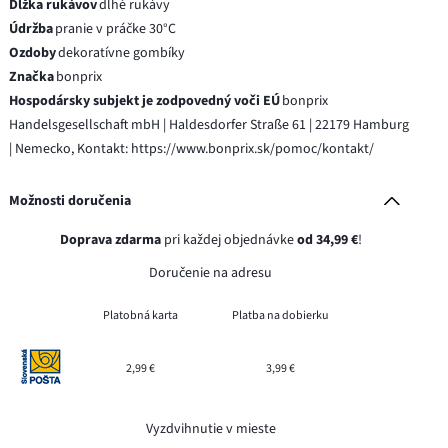
Dĺžka rukávov
dlhé rukávy
Údržba
pranie v práčke 30°C
Ozdoby
dekoratívne gombíky
Značka
bonprix
Hospodársky subjekt je zodpovedný voči EÚ
bonprix
Handelsgesellschaft mbH | Haldesdorfer Straße 61 | 22179 Hamburg
| Nemecko, Kontakt: https://www.bonprix.sk/pomoc/kontakt/
Možnosti doručenia
Doprava zdarma
pri každej objednávke
od 34,99 €
!
Doručenie na adresu
Platobná karta
Platba na dobierku
2,99 €
3,99 €
Vyzdvihnutie v mieste