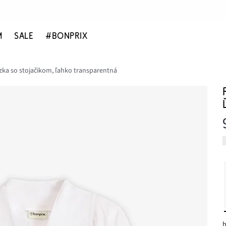
M
SALE
#BONPRIX
zka so stojačikom, ľahko transparentná
b