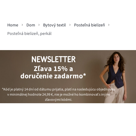
Home
Dom
Bytový textil
Posteľná bielizeň
Posteľná bielizeň, perkál
NEWSLETTER
Zľava 15% a
doručenie zadarmo*
*Kód je platný 14 dní od dátumu prijatia, platí na nasledujúcu objednávku
v minimálnej hodnote
24,99 €
, nie je možné ho kombinovať s inými
zľavovými kódmi.