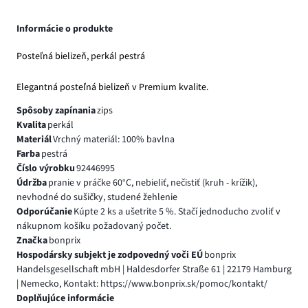
Informácie o produkte
Posteľná bielizeň, perkál pestrá
Elegantná posteľná bielizeň v Premium kvalite.
Spôsoby zapínania
zips
Kvalita
perkál
Materiál
Vrchný materiál: 100% bavlna
Farba
pestrá
Číslo výrobku
92446995
Údržba
pranie v práčke 60°C, nebieliť, nečistiť (kruh - krížik),
nevhodné do sušičky, studené žehlenie
Odporúčanie
Kúpte 2 ks a ušetrite 5 %. Stačí jednoducho zvoliť v
nákupnom košíku požadovaný počet.
Značka
bonprix
Hospodársky subjekt je zodpovedný voči EÚ
bonprix
Handelsgesellschaft mbH | Haldesdorfer Straße 61 | 22179 Hamburg
| Nemecko, Kontakt: https://www.bonprix.sk/pomoc/kontakt/
Doplňujúce informácie