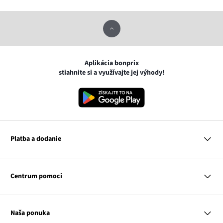
Aplikácia bonprix
stiahnite si a využívajte jej výhody!
Platba a dodanie
MasterCard
VISA
Centrum pomoci
Google pay
Apple pay
Otázky a odpovede
Platba a dodanie
Naša ponuka
Slovenská pošta
Vrátenie a reklamácia