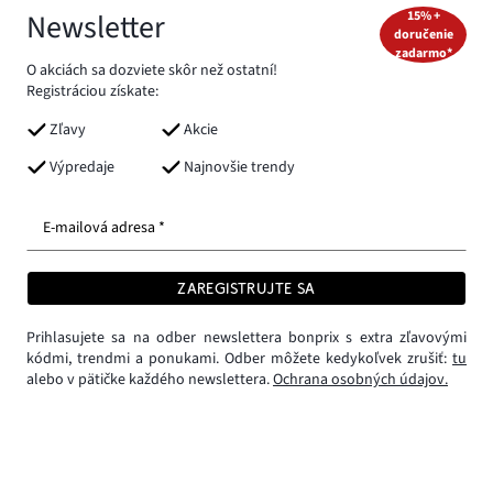
Newsletter
15% +
doručenie
zadarmo*
O akciách sa dozviete skôr než ostatní!
Registráciou získate:
Zľavy
Akcie
Výpredaje
Najnovšie trendy
E-mailová adresa *
ZAREGISTRUJTE SA
Prihlasujete sa na odber newslettera bonprix s extra zľavovými
kódmi, trendmi a ponukami. Odber môžete kedykoľvek zrušiť:
tu
alebo v pätičke každého newslettera.
Ochrana osobných údajov.