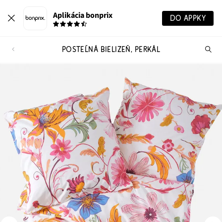
Aplikácia bonprix
DO APPKY
POSTEĽNÁ BIELIZEŇ, PERKÁL
Hľ
pr