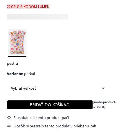
22,09 € s kódom LUMEN
pestrá
varianta
:
perkál
Vybrať veľkosť
[node-product-
PRIDAŤ DO KOŠÍKA
wishlist]
5 osobám sa tento produkt páči
5 osôb si prezrelo tento produkt v priebehu 24h