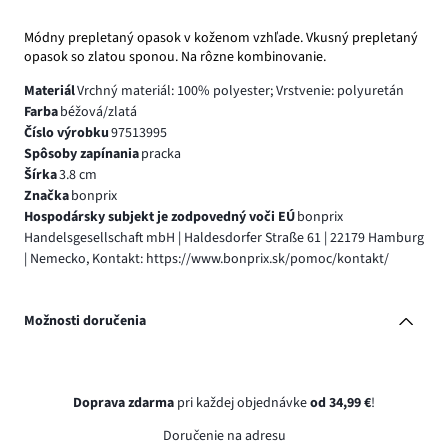
Módny prepletaný opasok v koženom vzhľade. Vkusný prepletaný
opasok so zlatou sponou. Na rôzne kombinovanie.
Materiál
Vrchný materiál: 100% polyester; Vrstvenie: polyuretán
Farba
béžová/zlatá
Číslo výrobku
97513995
Spôsoby zapínania
pracka
Šírka
3.8 cm
Značka
bonprix
Hospodársky subjekt je zodpovedný voči EÚ
bonprix
Handelsgesellschaft mbH | Haldesdorfer Straße 61 | 22179 Hamburg
| Nemecko, Kontakt: https://www.bonprix.sk/pomoc/kontakt/
Možnosti doručenia
Doprava zdarma
pri každej objednávke
od 34,99 €
!
Doručenie na adresu