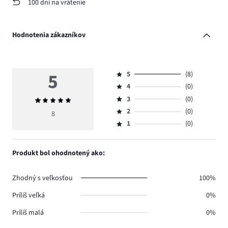
100 dní na vrátenie
Hodnotenia zákazníkov
5
5
(8)
Hodnotenie
4
(0)
5,
Hodnotenie
počet
3
(0)
Priemerné
4,
Hodnotenie
hlasov
hodnotenie
počet
2
(0)
3,
8
Hodnotenie
8.
5
hlasov
počet
1
(0)
2,
Hodnotenie
0.
hlasov
počet
1,
0.
hlasov
počet
Produkt bol ohodnotený ako:
0.
hlasov
0.
Zhodný s veľkosťou
100%
Príliš veľká
0%
Príliš malá
0%