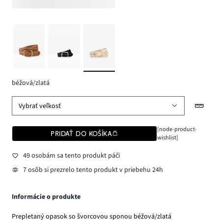
béžová/zlatá
Vybrať veľkosť
[node-product-
PRIDAŤ DO KOŠÍKA
wishlist]
49 osobám sa tento produkt páči
7 osôb si prezrelo tento produkt v priebehu 24h
Informácie o produkte
Prepletaný opasok so švorcovou sponou béžová/zlatá