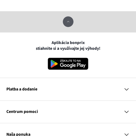
Aplikácia bonprix
stiahnite si a využívajte jej výhody!
Platba a dodanie
MasterCard
VISA
Centrum pomoci
Google pay
Apple pay
Otázky a odpovede
Platba a dodanie
Naša ponuka
Slovenská pošta