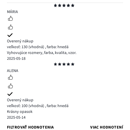
Hodnotenie
5
MÁRIA
Overený nákup
veľkosť: 130
(vhodná)
,
farba: hnedá
Vyhovujúce rozmery, farba, kvalita, vzor.
2025-05-18
Hodnotenie
5
ALENA
Overený nákup
veľkosť: 100
(vhodná)
,
farba: hnedá
Krásny opasok
2025-05-14
FILTROVAŤ HODNOTENIA
VIAC HODNOTENÍ