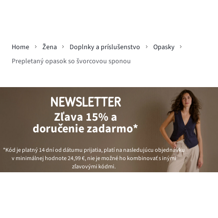
Home
Žena
Doplnky a príslušenstvo
Opasky
Prepletaný opasok so švorcovou sponou
NEWSLETTER
Zľava 15% a
doručenie zadarmo*
*Kód je platný 14 dní od dátumu prijatia, platí na nasledujúcu objednávku
v minimálnej hodnote
24,99 €
, nie je možné ho kombinovať s inými
zľavovými kódmi.