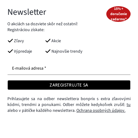
Newsletter
15% +
doručenie
zadarmo*
O akciách sa dozviete skôr než ostatní!
Registráciou získate:
Zľavy
Akcie
Výpredaje
Najnovšie trendy
E-mailová adresa *
ZAREGISTRUJTE SA
Prihlasujete sa na odber newslettera bonprix s extra zľavovými
kódmi, trendmi a ponukami. Odber môžete kedykoľvek zrušiť:
tu
alebo v pätičke každého newslettera.
Ochrana osobných údajov.