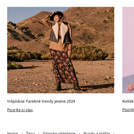
Kollek
Inšpirácia: Farebné trendy jesene 2024
Pozrit
Pozrite si viac
Home
Žena
Dámske oblečenie
Bundy a plášte