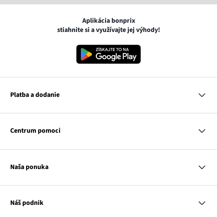
Aplikácia bonprix
stiahnite si a využívajte jej výhody!
Platba a dodanie
MasterCard
VISA
Centrum pomoci
Google pay
Apple pay
Otázky a odpovede
Platba a dodanie
Naša ponuka
Slovenská pošta
Vrátenie a reklamácia
Tabuľka veľkostí
Platba na dobierku
Žena
Klub bonprix
Muž
Katalóg
Náš podnik
Dieťa
Influencers