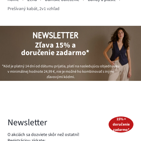
Prešívaný kabát, 2v1 vzhľad
NEWSLETTER
Zľava 15% a
doručenie zadarmo*
*Kód je platný 14 dní od dátumu prijatia, platí na nasledujúcu objednávku
v minimálnej hodnote
24,99 €
, nie je možné ho kombinovať s inými
zľavovými kódmi.
Newsletter
15% +
doručenie
zadarmo*
O akciách sa dozviete skôr než ostatní!
Registráciou získate: