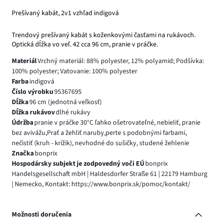
Prešívaný kabát, 2v1 vzhľad indigová
Trendový prešívaný kabát s koženkovými časťami na rukávoch.
Optická dĺžka vo veľ. 42 cca 96 cm, pranie v práčke.
Materiál
Vrchný materiál: 88% polyester, 12% polyamid; Podšívka:
100% polyester; Vatovanie: 100% polyester
Farba
indigová
Číslo výrobku
95367695
Dĺžka
96 cm (jednotná veľkosť)
Dĺžka rukávov
dlhé rukávy
Údržba
pranie v práčke 30°C ľahko ošetrovateľné, nebieliť, pranie
bez avivážu,Prať a žehliť naruby,perte s podobnými farbami,
nečistiť (kruh - krížik), nevhodné do sušičky, studené žehlenie
Značka
bonprix
Hospodársky subjekt je zodpovedný voči EÚ
bonprix
Handelsgesellschaft mbH | Haldesdorfer Straße 61 | 22179 Hamburg
| Nemecko, Kontakt: https://www.bonprix.sk/pomoc/kontakt/
Možnosti doručenia