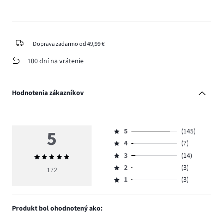
Doprava zadarmo od 49,99 €
100 dní na vrátenie
Hodnotenia zákazníkov
5
5
(145)
Hodnotenie
4
(7)
5,
Hodnotenie
počet
3
(14)
Priemerné
4,
Hodnotenie
hlasov
hodnotenie
počet
2
(3)
3,
172
Hodnotenie
145.
5
hlasov
počet
1
(3)
2,
Hodnotenie
7.
hlasov
počet
1,
14.
hlasov
počet
Produkt bol ohodnotený ako:
3.
hlasov