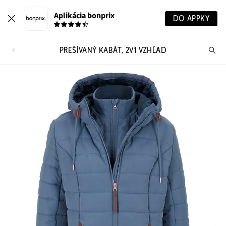
Aplikácia bonprix
DO APPKY
PREŠÍVANÝ KABÁT, 2V1 VZHĽAD
Hľ
pr