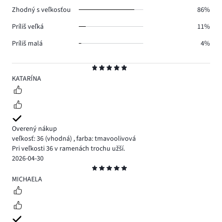
3.
Zhodný s veľkosťou
86%
Príliš veľká
11%
Príliš malá
4%
Hodnotenie
5
KATARÍNA
Overený nákup
veľkosť: 36
(vhodná)
,
farba: tmavoolivová
Pri veľkosti 36 v ramenách trochu užší.
2026-04-30
Hodnotenie
5
MICHAELA