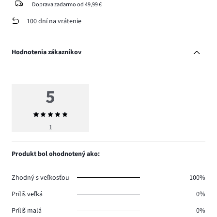
Doprava zadarmo od 49,99 €
100 dní na vrátenie
Hodnotenia zákazníkov
5
Priemerné
hodnotenie
1
5
Produkt bol ohodnotený ako:
Zhodný s veľkosťou
100%
Príliš veľká
0%
Príliš malá
0%