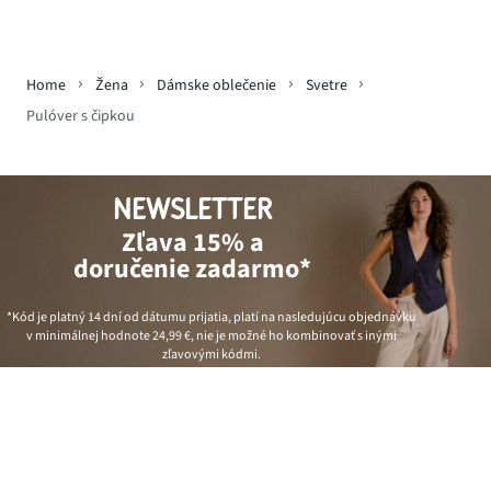
Home
Žena
Dámske oblečenie
Svetre
Pulóver s čipkou
NEWSLETTER
Zľava 15% a
doručenie zadarmo*
*Kód je platný 14 dní od dátumu prijatia, platí na nasledujúcu objednávku
v minimálnej hodnote
24,99 €
, nie je možné ho kombinovať s inými
zľavovými kódmi.