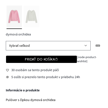
dymová orchidea
Vybrať veľkosť
[node-product-
PRIDAŤ DO KOŠÍKA
wishlist]
30 osobám sa tento produkt páči
5 osôb si prezrelo tento produkt v priebehu 24h
Informácie o produkte
Pulóver s čipkou dymová orchidea