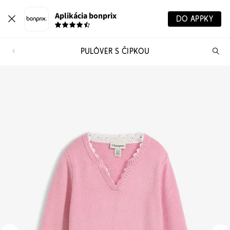
Aplikácia bonprix
DO APPKY
PULÓVER S ČIPKOU
Hľ
pr