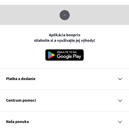
Aplikácia bonprix
stiahnite si a využívajte jej výhody!
Platba a dodanie
MasterCard
VISA
Centrum pomoci
Google pay
Apple pay
Otázky a odpovede
Platba a dodanie
Naša ponuka
Slovenská pošta
Vrátenie a reklamácia