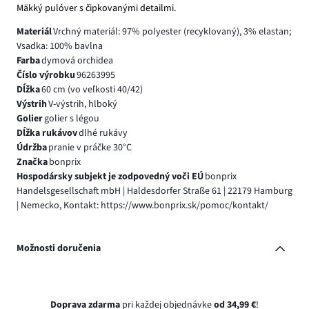
Mäkký pulóver s čipkovanými detailmi.
Materiál
Vrchný materiál: 97% polyester (recyklovaný), 3% elastan;
Vsadka: 100% bavlna
Farba
dymová orchidea
Číslo výrobku
96263995
Dĺžka
60 cm (vo veľkosti 40/42)
Výstrih
V-výstrih, hlboký
Golier
golier s légou
Dĺžka rukávov
dlhé rukávy
Údržba
pranie v práčke 30°C
Značka
bonprix
Hospodársky subjekt je zodpovedný voči EÚ
bonprix
Handelsgesellschaft mbH | Haldesdorfer Straße 61 | 22179 Hamburg
| Nemecko, Kontakt: https://www.bonprix.sk/pomoc/kontakt/
Možnosti doručenia
Doprava zdarma
pri každej objednávke
od 34,99 €
!