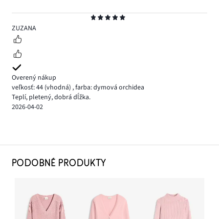
Hodnotenie
5
ZUZANA
Overený nákup
veľkosť: 44
(vhodná)
,
farba: dymová orchidea
Teplí, pletený, dobrá dĺžka.
2026-04-02
PODOBNÉ PRODUKTY