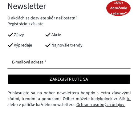
Newsletter
15% +
doručenie
zadarmo*
O akciách sa dozviete skôr než ostatní!
Registráciou získate:
Zľavy
Akcie
Výpredaje
Najnovšie trendy
E-mailová adresa *
ZAREGISTRUJTE SA
Prihlasujete sa na odber newslettera bonprix s extra zľavovými
kódmi, trendmi a ponukami. Odber môžete kedykoľvek zrušiť:
tu
alebo v pätičke každého newslettera.
Ochrana osobných údajov.