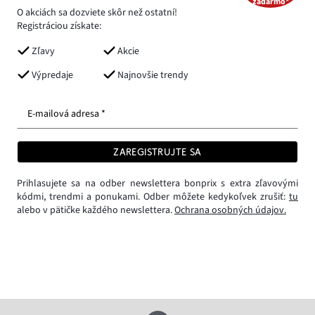
zadarmo*
O akciách sa dozviete skôr než ostatní!
Registráciou získate:
Zľavy
Akcie
Výpredaje
Najnovšie trendy
E-mailová adresa *
ZAREGISTRUJTE SA
Prihlasujete sa na odber newslettera bonprix s extra zľavovými
kódmi, trendmi a ponukami. Odber môžete kedykoľvek zrušiť:
tu
alebo v pätičke každého newslettera.
Ochrana osobných údajov.