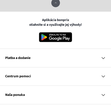
Aplikácia bonprix
stiahnite si a využívajte jej výhody!
Platba a dodanie
MasterCard
VISA
Centrum pomoci
Google pay
Apple pay
Otázky a odpovede
Platba a dodanie
Naša ponuka
Slovenská pošta
Vrátenie a reklamácia
Tabuľka veľkostí
Platba na dobierku
Žena
Klub bonprix