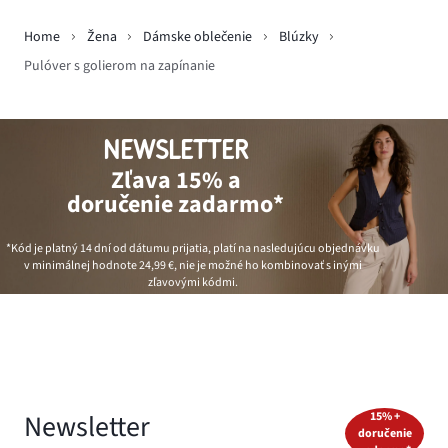
Home
Žena
Dámske oblečenie
Blúzky
Pulóver s golierom na zapínanie
NEWSLETTER
Zľava 15% a
doručenie zadarmo*
*Kód je platný 14 dní od dátumu prijatia, platí na nasledujúcu objednávku
v minimálnej hodnote
24,99 €
, nie je možné ho kombinovať s inými
zľavovými kódmi.
Newsletter
15% +
doručenie