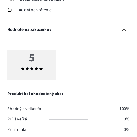
100 dní na vrátenie
Hodnotenia zákazníkov
5
Priemerné
hodnotenie
1
5
Produkt bol ohodnotený ako:
Zhodný s veľkosťou
100%
Príliš veľká
0%
Príliš malá
0%