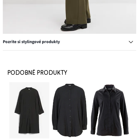
Pozrite si stylingové produkty
Náušnice kruhy, z mosadze
19,99 €
PODOBNÉ PRODUKTY
PRIDAŤ DO KOŠÍKA
Tričko s dlhým rukávom, vrúbkované z bavlny
11,99 €
PRIDAŤ DO KOŠÍKA
Nohavice s pukmi z viskózového mixu
16,99 €