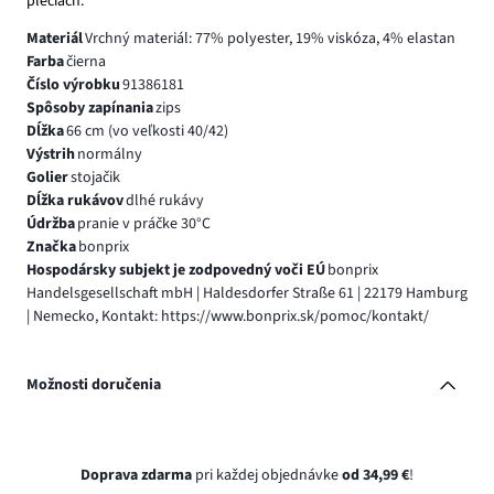
pleciach.
Materiál
Vrchný materiál: 77% polyester, 19% viskóza, 4% elastan
Farba
čierna
Číslo výrobku
91386181
Spôsoby zapínania
zips
Dĺžka
66 cm (vo veľkosti 40/42)
Výstrih
normálny
Golier
stojačik
Dĺžka rukávov
dlhé rukávy
Údržba
pranie v práčke 30°C
Značka
bonprix
Hospodársky subjekt je zodpovedný voči EÚ
bonprix
Handelsgesellschaft mbH | Haldesdorfer Straße 61 | 22179 Hamburg
| Nemecko, Kontakt: https://www.bonprix.sk/pomoc/kontakt/
Možnosti doručenia
Doprava zdarma
pri každej objednávke
od 34,99 €
!