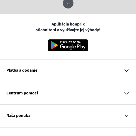
Aplikácia bonprix
stiahnite si a využívajte jej výhody!
Platba a dodanie
MasterCard
VISA
Centrum pomoci
Google pay
Apple pay
Otázky a odpovede
Platba a dodanie
Naša ponuka
Slovenská pošta
Vrátenie a reklamácia
Tabuľka veľkostí
Platba na dobierku
Žena
Klub bonprix