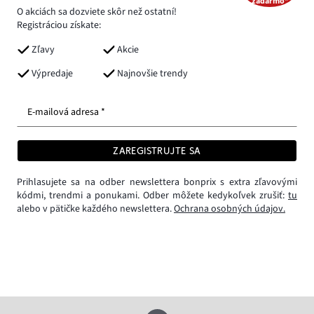
zadarmo*
O akciách sa dozviete skôr než ostatní!
Registráciou získate:
Zľavy
Akcie
Výpredaje
Najnovšie trendy
E-mailová adresa *
ZAREGISTRUJTE SA
Prihlasujete sa na odber newslettera bonprix s extra zľavovými
kódmi, trendmi a ponukami. Odber môžete kedykoľvek zrušiť:
tu
alebo v pätičke každého newslettera.
Ochrana osobných údajov.