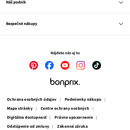
Muž
Katalóg
Náš podnik
Dieťa
Influencers
Dom
Kontakt
Odkaz
O nás
Inšpirácie
sa
Odkaz
Naša zodpovednosť
Mapa tagov
Bezpečné nákupy
otvorí
Odkaz
sa
Médiá
v
sa
otvorí
novom
otvorí
v
Transakcie a platby sú bezpečné so SSL spojením.
okne
v
novom
novom
okne
Nájdete nás aj tu
okne
Odkaz
Odkaz
Odkaz
Odkaz
Odkaz
sa
sa
sa
sa
sa
otvorí
otvorí
otvorí
otvorí
otvorí
v
v
v
v
v
novom
novom
novom
novom
novom
okne
okne
okne
okne
okne
Ochrana osobných údajov
Podmienky nákupu
Mapa stránky
Centre ochrany osobných
Digitálna dostupnosť
Právne upozornenie
Odstúpenie od zmluvy
Zákonná záruka
Odkaz