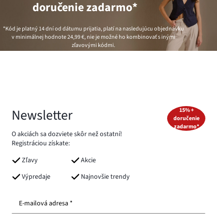
doručenie zadarmo*
*Kód je platný 14 dní od dátumu prijatia, platí na nasledujúcu objednávku
v minimálnej hodnote
24,99 €
, nie je možné ho kombinovať s inými
zľavovými kódmi.
Newsletter
15% +
doručenie
zadarmo*
O akciách sa dozviete skôr než ostatní!
Registráciou získate:
Zľavy
Akcie
Výpredaje
Najnovšie trendy
E-mailová adresa *