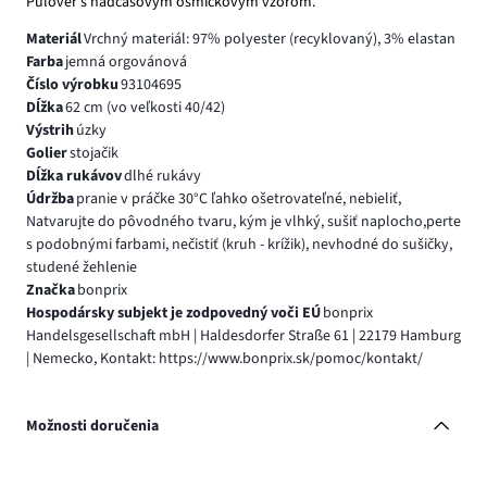
Pulóver s nadčasovým osmičkovým vzorom.
Materiál
Vrchný materiál: 97% polyester (recyklovaný), 3% elastan
Farba
jemná orgovánová
Číslo výrobku
93104695
Dĺžka
62 cm (vo veľkosti 40/42)
Výstrih
úzky
Golier
stojačik
Dĺžka rukávov
dlhé rukávy
Údržba
pranie v práčke 30°C ľahko ošetrovateľné, nebieliť,
Natvarujte do pôvodného tvaru, kým je vlhký, sušiť naplocho,perte
s podobnými farbami, nečistiť (kruh - krížik), nevhodné do sušičky,
studené žehlenie
Značka
bonprix
Hospodársky subjekt je zodpovedný voči EÚ
bonprix
Handelsgesellschaft mbH | Haldesdorfer Straße 61 | 22179 Hamburg
| Nemecko, Kontakt: https://www.bonprix.sk/pomoc/kontakt/
Možnosti doručenia