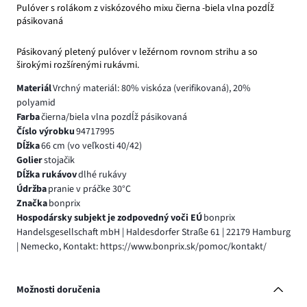
Pulóver s rolákom z viskózového mixu čierna -biela vlna pozdĺž
pásikovaná
Pásikovaný pletený pulóver v ležérnom rovnom strihu a so
širokými rozšírenými rukávmi.
Materiál
Vrchný materiál: 80% viskóza (verifikovaná), 20%
polyamid
Farba
čierna/biela vlna pozdĺž pásikovaná
Číslo výrobku
94717995
Dĺžka
66 cm (vo veľkosti 40/42)
Golier
stojačik
Dĺžka rukávov
dlhé rukávy
Údržba
pranie v práčke 30°C
Značka
bonprix
Hospodársky subjekt je zodpovedný voči EÚ
bonprix
Handelsgesellschaft mbH | Haldesdorfer Straße 61 | 22179 Hamburg
| Nemecko, Kontakt: https://www.bonprix.sk/pomoc/kontakt/
Možnosti doručenia