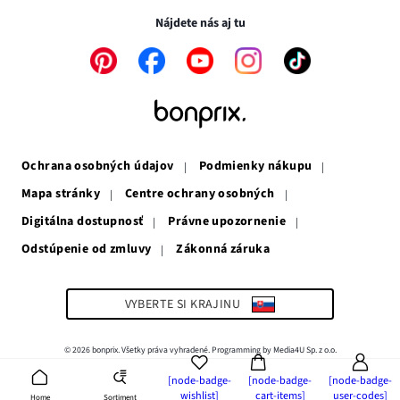
novom
okne
Nájdete nás aj tu
okne
Odkaz
Odkaz
Odkaz
Odkaz
Odkaz
sa
sa
sa
sa
sa
otvorí
otvorí
otvorí
otvorí
otvorí
v
v
v
v
v
novom
novom
novom
novom
novom
okne
okne
okne
okne
okne
Ochrana osobných údajov
Podmienky nákupu
Mapa stránky
Centre ochrany osobných
Digitálna dostupnosť
Právne upozornenie
Odstúpenie od zmluvy
Zákonná záruka
Odkaz
sa
otvorí
v
VYBERTE SI KRAJINU
novom
okne
© 2026 bonprix. Všetky práva vyhradené. Programming by Media4U Sp. z o.o.
[node-badge-
[node-badge-
[node-badge-
wishlist]
cart-items]
user-codes]
Sortiment
Home