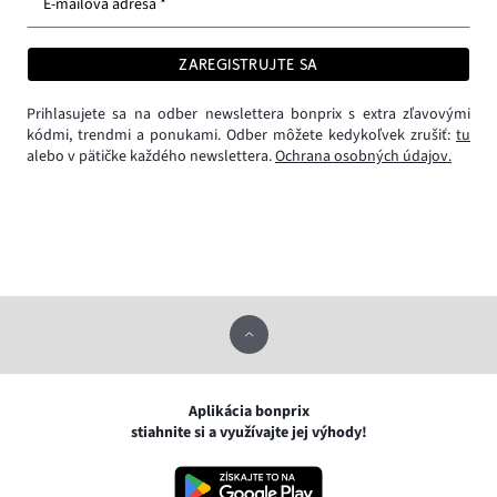
E-mailová adresa *
ZAREGISTRUJTE SA
Prihlasujete sa na odber newslettera bonprix s extra zľavovými
kódmi, trendmi a ponukami. Odber môžete kedykoľvek zrušiť:
tu
alebo v pätičke každého newslettera.
Ochrana osobných údajov.
Aplikácia bonprix
stiahnite si a využívajte jej výhody!