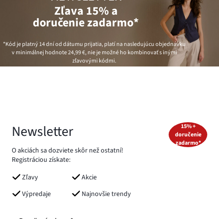
Zľava 15% a
doručenie zadarmo*
*Kód je platný 14 dní od dátumu prijatia, platí na nasledujúcu objednávku
v minimálnej hodnote
24,99 €
, nie je možné ho kombinovať s inými
zľavovými kódmi.
Newsletter
15% +
doručenie
zadarmo*
O akciách sa dozviete skôr než ostatní!
Registráciou získate:
Zľavy
Akcie
Výpredaje
Najnovšie trendy