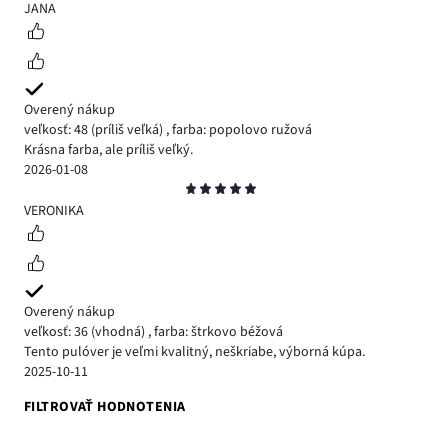
4
JANA
Overený nákup
veľkosť: 48
(príliš veľká)
,
farba: popolovo ružová
Krásna farba, ale príliš veľký.
2026-01-08
Hodnotenie
5
VERONIKA
Overený nákup
veľkosť: 36
(vhodná)
,
farba: štrkovo béžová
Tento pulóver je veľmi kvalitný, neškriabe, výborná kúpa.
2025-10-11
FILTROVAŤ HODNOTENIA