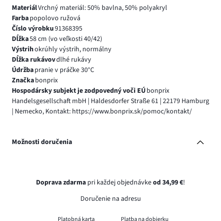
Materiál
Vrchný materiál: 50% bavlna, 50% polyakryl
Farba
popolovo ružová
Číslo výrobku
91368395
Dĺžka
58 cm (vo veľkosti 40/42)
Výstrih
okrúhly výstrih, normálny
Dĺžka rukávov
dlhé rukávy
Údržba
pranie v práčke 30°C
Značka
bonprix
Hospodársky subjekt je zodpovedný voči EÚ
bonprix
Handelsgesellschaft mbH | Haldesdorfer Straße 61 | 22179 Hamburg
| Nemecko, Kontakt: https://www.bonprix.sk/pomoc/kontakt/
Možnosti doručenia
Doprava zdarma
pri každej objednávke
od 34,99 €
!
Doručenie na adresu
Platobná karta
Platba na dobierku