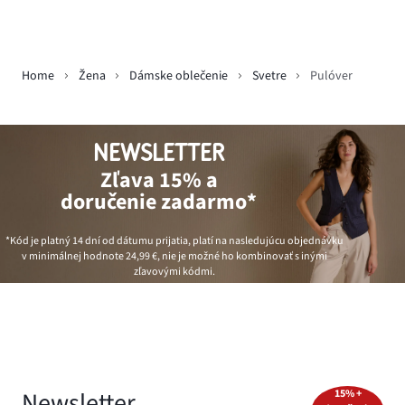
Home
Žena
Dámske oblečenie
Svetre
Pulóver
NEWSLETTER
Zľava 15% a
doručenie zadarmo*
*Kód je platný 14 dní od dátumu prijatia, platí na nasledujúcu objednávku
v minimálnej hodnote
24,99 €
, nie je možné ho kombinovať s inými
zľavovými kódmi.
Newsletter
15% +