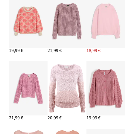
Twillové nohavice z čistej bavlny
26,99 €
-10%
PRIDAŤ DO KOŠÍKA
Náušnice kruhy
8,99 €
19,99 €
21,99 €
18,99 €
PRIDAŤ DO KOŠÍKA
21,99 €
20,99 €
19,99 €