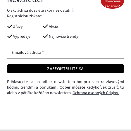
doručenie
zadarmo*
O akciách sa dozviete skôr než ostatní!
Registráciou získate:
Zľavy
Akcie
Výpredaje
Najnovšie trendy
E-mailová adresa *
ZAREGISTRUJTE SA
Prihlasujete sa na odber newslettera bonprix s extra zľavovými
kódmi, trendmi a ponukami. Odber môžete kedykoľvek zrušiť:
tu
alebo v pätičke každého newslettera.
Ochrana osobných údajov.