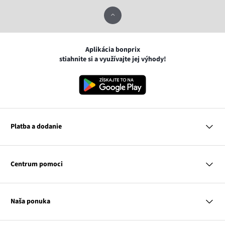
Aplikácia bonprix
stiahnite si a využívajte jej výhody!
Platba a dodanie
MasterCard
VISA
Centrum pomoci
Google pay
Apple pay
Otázky a odpovede
Platba a dodanie
Naša ponuka
Slovenská pošta
Vrátenie a reklamácia
Tabuľka veľkostí
Platba na dobierku