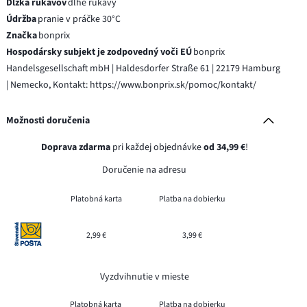
Dĺžka rukávov
dlhé rukávy
Údržba
pranie v práčke 30°C
Značka
bonprix
Hospodársky subjekt je zodpovedný voči EÚ
bonprix
Handelsgesellschaft mbH | Haldesdorfer Straße 61 | 22179 Hamburg
| Nemecko, Kontakt: https://www.bonprix.sk/pomoc/kontakt/
Možnosti doručenia
Doprava zdarma
pri každej objednávke
od 34,99 €
!
Doručenie na adresu
Platobná karta
Platba na dobierku
2,99 €
3,99 €
Vyzdvihnutie v mieste
Platobná karta
Platba na dobierku