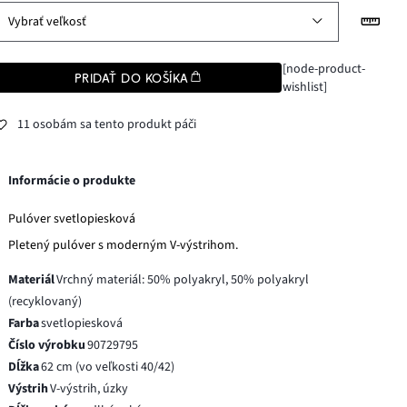
Vybrať veľkosť
[node-product-
PRIDAŤ DO KOŠÍKA
wishlist]
11 osobám sa tento produkt páči
Informácie o produkte
Pulóver svetlopiesková
Pletený pulóver s moderným V-výstrihom.
Materiál
Vrchný materiál: 50% polyakryl, 50% polyakryl
(recyklovaný)
Farba
svetlopiesková
Číslo výrobku
90729795
Dĺžka
62 cm (vo veľkosti 40/42)
Výstrih
V-výstrih, úzky