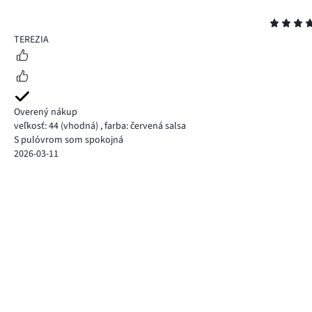
Hodnotenie
5
TEREZIA
Overený nákup
veľkosť: 44
(vhodná)
,
farba: červená salsa
S pulóvrom som spokojná
2026-03-11