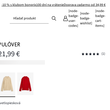
-10 % s klubom bonprix
100 dní na vrátenie
Doprava zadarmo od 34,99 €
[node-
[node-
[node-
badge-
badge-
Hľadať produkt
badge-
user-
cart-
wishlist]
codes]
items]
PULÓVER
21,99 €
(1)
vetlopiesková