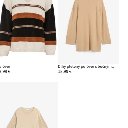
ulóver
Dlhý pletený pulóver s bočnými rozparkami z viskózového mixu
2,99 €
18,99 €