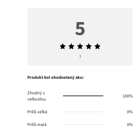
5
Priemerné
hodnotenie
1
5
Produkt bol ohodnotený ako:
Zhodný s
100%
veľkosťou
Príliš veľká
0%
Príliš malá
0%