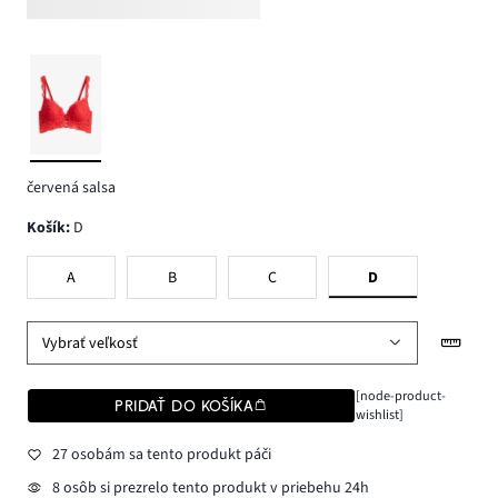
červená salsa
Košík
:
D
A
B
C
D
Vybrať veľkosť
[node-product-
PRIDAŤ DO KOŠÍKA
wishlist]
27 osobám sa tento produkt páči
8 osôb si prezrelo tento produkt v priebehu 24h