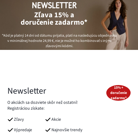
NEWSLETTER
Zľava 15% a
doručenie zadarmo*
*Kód je platný 14 dní od dátumu prijatia, platí na nasledujúcu objednávku
v minimálnej hodnote
24,99 €
, nie je možné ho kombinovať s inými
zľavovými kódmi.
Newsletter
15% +
doručenie
zadarmo*
O akciách sa dozviete skôr než ostatní!
Registráciou získate:
Zľavy
Akcie
Výpredaje
Najnovšie trendy