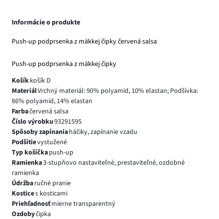
Informácie o produkte
Push-up podprsenka z mäkkej čipky červená salsa
Push-up podprsenka z mäkkej čipky
Košík
košík D
Materiál
Vrchný materiál: 90% polyamid, 10% elastan; Podšívka:
86% polyamid, 14% elastan
Farba
červená salsa
Číslo výrobku
93291595
Spôsoby zapínania
háčiky, zapínanie vzadu
Podšitie
vystužené
Typ košíčka
push-up
Ramienka
3-stupňovo nastaviteľné, prestaviteľné, ozdobné
ramienka
Údržba
ručné pranie
Kostice
s kosticami
Priehľadnosť
mierne transparentný
Ozdoby
čipka