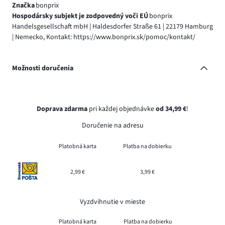
Značka
bonprix
Hospodársky subjekt je zodpovedný voči EÚ
bonprix
Handelsgesellschaft mbH | Haldesdorfer Straße 61 | 22179 Hamburg
| Nemecko, Kontakt: https://www.bonprix.sk/pomoc/kontakt/
Možnosti doručenia
Doprava zdarma
pri každej objednávke
od 34,99 €
!
Doručenie na adresu
Platobná karta
Platba na dobierku
2,99 €
3,99 €
Vyzdvihnutie v mieste
Platobná karta
Platba na dobierku