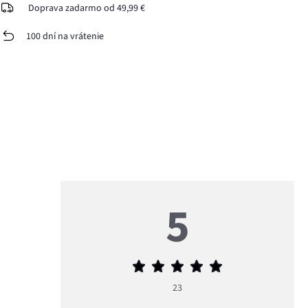
Doprava zadarmo od 49,99 €
100 dní na vrátenie
5
Priemerné
hodnotenie
23
5