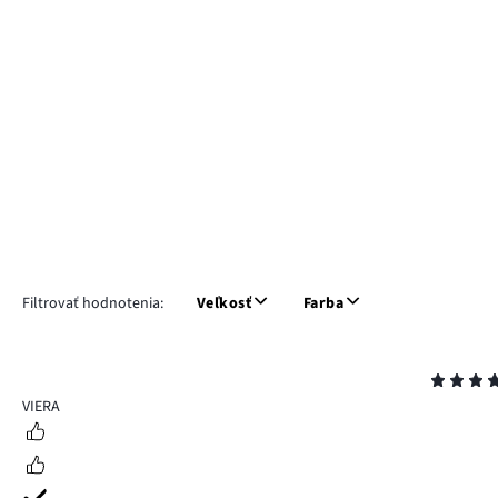
Filtrovať hodnotenia:
Veľkosť
Farba
Hodnotenie
5
VIERA