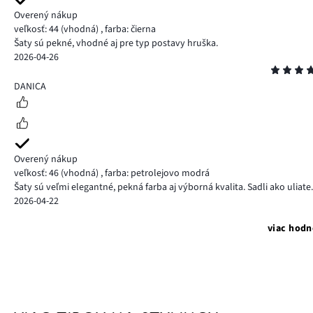
Overený nákup
veľkosť: 44
(vhodná)
,
farba: čierna
Šaty sú pekné, vhodné aj pre typ postavy hruška.
2026-04-26
Hodnotenie
5
DANICA
Overený nákup
veľkosť: 46
(vhodná)
,
farba: petrolejovo modrá
Šaty sú veľmi elegantné, pekná farba aj výborná kvalita. Sadli ako uliate.
2026-04-22
viac hodn