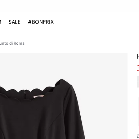
M
SALE
#BONPRIX
Punto di Roma
č