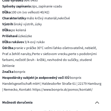
Číslo výrobku
96479495
Spôsoby zapínania
zips, zapínanie vzadu
Dĺžka
100 cm (vo veľkosti 40/42)
Charakteristiky
málo krčivý materiál,nekrčivé
Výstrih
široký výstrih, úzky
Dĺžka
po kolená
Priliehavé
úzkeúzke
Dĺžka rukávov
3/4-ový rukáv
Údržba
pranie v práčke 30°C veľmi ľahko ošetrovateľné, nebieliť,
Prať a žehliť naruby,Perte v sieťovom vrecku,perte s podobnými
farbami, nečistiť (kruh - krížik), nevhodné do sušičky, studené
žehlenie
Značka
bonprix
Hospodársky subjekt je zodpovedný voči EÚ
bonprix
Handelsgesellschaft mbH | Haldesdorfer Straße 61 | 22179 Hamburg
| Nemecko, Kontakt: https://www.bonprix.sk/pomoc/kontakt/
Možnosti doručenia