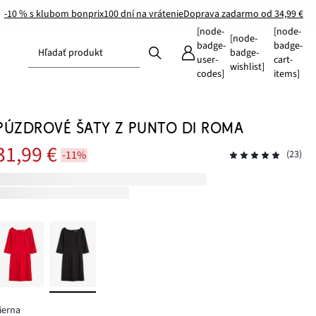
-10 % s klubom bonprix
100 dní na vrátenie
Doprava zadarmo od 34,99 €
[node-
[node-
[node-
badge-
badge-
Hľadať produkt
badge-
user-
cart-
wishlist]
codes]
items]
PÚZDROVÉ ŠATY Z PUNTO DI ROMA
31,99 €
-11%
(23)
ierna