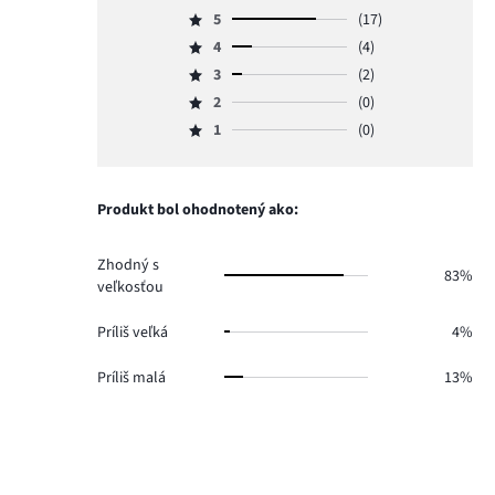
5
(17)
Hodnotenie
4
(4)
5,
Hodnotenie
počet
3
(2)
4,
Hodnotenie
hlasov
počet
2
(0)
3,
Hodnotenie
17.
hlasov
počet
1
(0)
2,
Hodnotenie
4.
hlasov
počet
1,
2.
hlasov
počet
0.
hlasov
Produkt bol ohodnotený ako:
0.
Zhodný s
83%
veľkosťou
Príliš veľká
4%
Príliš malá
13%