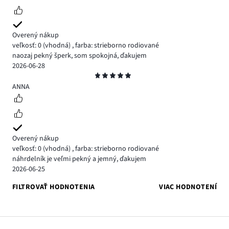
Overený nákup
veľkosť: 0
(vhodná)
,
farba: strieborno rodiované
naozaj pekný šperk, som spokojná, ďakujem
2026-06-28
Hodnotenie
5
ANNA
Overený nákup
veľkosť: 0
(vhodná)
,
farba: strieborno rodiované
náhrdelník je veľmi pekný a jemný, ďakujem
2026-06-25
FILTROVAŤ HODNOTENIA
VIAC HODNOTENÍ