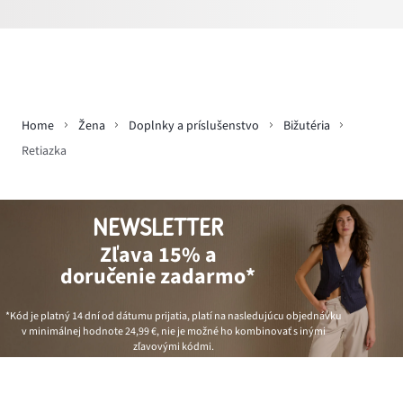
Home
Žena
Doplnky a príslušenstvo
Bižutéria
Retiazka
NEWSLETTER
Zľava 15% a
doručenie zadarmo*
*Kód je platný 14 dní od dátumu prijatia, platí na nasledujúcu objednávku
v minimálnej hodnote
24,99 €
, nie je možné ho kombinovať s inými
zľavovými kódmi.