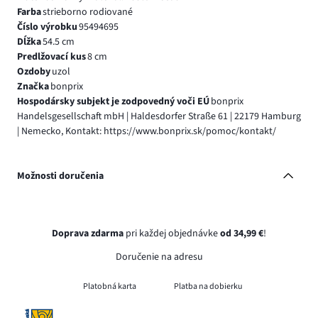
Farba
strieborno rodiované
Číslo výrobku
95494695
Dĺžka
54.5 cm
Predlžovací kus
8 cm
Ozdoby
uzol
Značka
bonprix
Hospodársky subjekt je zodpovedný voči EÚ
bonprix
Handelsgesellschaft mbH | Haldesdorfer Straße 61 | 22179 Hamburg
| Nemecko, Kontakt: https://www.bonprix.sk/pomoc/kontakt/
Možnosti doručenia
Doprava zdarma
pri každej objednávke
od 34,99 €
!
Doručenie na adresu
Platobná karta
Platba na dobierku