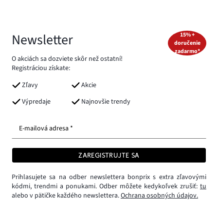
Newsletter
15% +
doručenie
zadarmo*
O akciách sa dozviete skôr než ostatní!
Registráciou získate:
Zľavy
Akcie
Výpredaje
Najnovšie trendy
E-mailová adresa *
ZAREGISTRUJTE SA
Prihlasujete sa na odber newslettera bonprix s extra zľavovými
kódmi, trendmi a ponukami. Odber môžete kedykoľvek zrušiť:
tu
alebo v pätičke každého newslettera.
Ochrana osobných údajov.