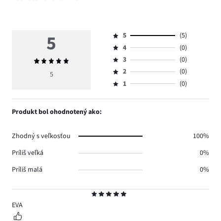
5
5
(5)
Hodnotenie
4
(0)
5,
Hodnotenie
počet
3
(0)
Priemerné
4,
Hodnotenie
hlasov
hodnotenie
počet
2
(0)
3,
5
Hodnotenie
5.
5
hlasov
počet
1
(0)
2,
Hodnotenie
0.
hlasov
počet
1,
0.
hlasov
počet
Produkt bol ohodnotený ako:
0.
hlasov
0.
Zhodný s veľkosťou
100%
Príliš veľká
0%
Príliš malá
0%
Hodnotenie
5
EVA